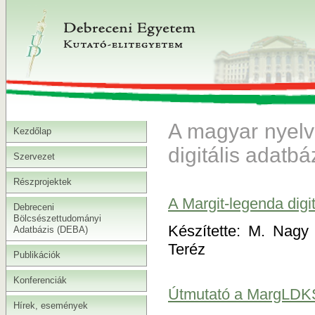
A magyar nyelvű
Kezdőlap
digitális adatbá
Szervezet
Részprojektek
A Margit-legenda dig
Debreceni
Bölcsészettudományi
Készítette: M. Nagy 
Adatbázis (DEBA)
Teréz
Publikációk
Konferenciák
Útmutató a MargLDKS
Hírek, események