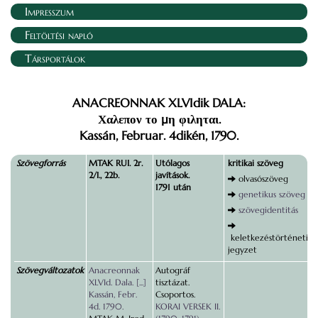
Impresszum
Feltöltési napló
Társportálok
ANACREONNAK XLVIdik DALA:
Χαλεπον το µη φιληται.
Kassán, Februar. 4dikén, 1790.
Szövegforrás
MTAK RUI. 2r.
Utólagos
kritikai szöveg
2/I., 22b.
javítások.
olvasószöveg
1791 után
genetikus szöveg
szövegidentitás
keletkezéstörténeti
jegyzet
Szövegváltozatok
Anacreonnak
Autográf
XLVId. Dala. [...]
tisztázat.
Kassán, Febr.
Csoportos.
4d. 1790.
KORAI VERSEK II.