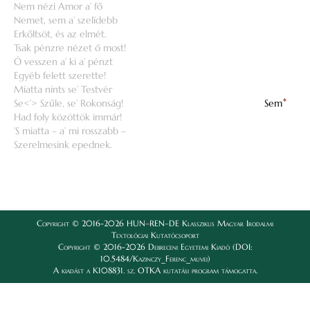
Nem nézi Amor a’ fő
Nemet, sem a’ szelídebb
Erkőltsöt, és az elmét.
Tsak pénzre nézet ő most!
Ó vesszen a’ ki a’ pénzt
Egyéb felett szerette!
Miatta nints se’ Testvér
Se<’> Szűle, se’ Rokonság!
Sem
*
Had foly közöttök immár!
’S miatta – a’ mi rosszabb –
Szerelmesink epednek.
Copyright © 2016-2026 HUN–REN–DE Klasszikus Magyar Irodalmi
Textológiai Kutatócsoport
Copyright © 2016-2026 Debreceni Egyetemi Kiadó (DOI:
10.5484/Kazinczy_Ferenc_muvei)
A kiadást a K108831. sz. OTKA kutatási program támogatta.