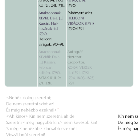
MTAK M. Irod.
(1790, 1791)
RUI 2r. 2/II., 73b.
1790
Anakreonnak
Évkönyvrészlet.
XLVId. Dala. [...]
HELICONI
Kassán. Hal-
VIRÁGOK (1791)
havának 4d.
1790/1791
1790.
Heliconi
virágok, 90–91.
Anacreonnak
Autográf
XLVIdik Dala.
tisztázat.
[...] Kassán,
Csoportos.
Februar.
KORAI VERSEK
4dikén, 1790.
III. (1791, 1792–
MTAK RUI. 2r.
1794, 1803–1823)
2/I., 22b.
1791
<Nehéz dolog szeretni;
De nem szeretni szint az!
És még nehézbb ezeknél>
*
<Ah kínos> Kín nem szeretni; ah de
Kín nem sz
Szeretni <még nagyobb kín,> nem kevésbb kín!
De még Sz
’S még <nehézbb> kínosabb ezeknél
És még na
Visszátlanúl szeretni!