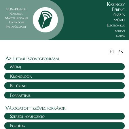
Kazinczy
Ferenc
HUN–REN–DE
összes
Klasszikus
Magyar Irodalmi
művei
Textológiai
Elektronikus
Kutatócsoport
kritikai
kiadás
HU
EN
Az életmű szövegforrásai
Műfaj
Kronológia
Betűrend
Forrástípus
Válogatott szövegforrások
Szerzői kompozíció
Fordítás