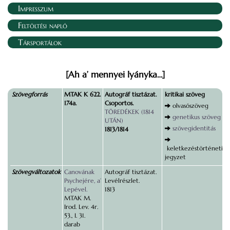
Impresszum
Feltöltési napló
Társportálok
[Ah a’ mennyei lyányka…]
Szövegforrás
MTAK K 622.
Autográf tisztázat.
kritikai szöveg
174a.
Csoportos.
olvasószöveg
TÖREDÉKEK (1814
genetikus szöveg
UTÁN)
szövegidentitás
1813/1814
keletkezéstörténeti
jegyzet
Szövegváltozatok
Canovának
Autográf tisztázat.
Psychejére, a’
Levélrészlet.
Lepével.
1813
MTAK M.
Irod. Lev. 4r.
53., I. 31.
darab