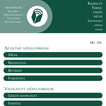
Kazinczy
Ferenc
HUN–REN–DE
összes
Klasszikus
Magyar Irodalmi
művei
Textológiai
Elektronikus
Kutatócsoport
kritikai
kiadás
HU
EN
Az életmű szövegforrásai
Műfaj
Kronológia
Betűrend
Forrástípus
Válogatott szövegforrások
Szerzői kompozíció
Fordítás