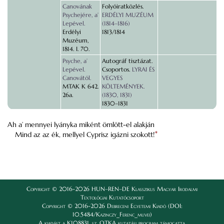
Canovának
Folyóiratközlés.
Psychejére, a’
ERDÉLYI MUZÉUM
Lepével.
(1814–1816)
Erdélyi
1813/1814
Muzéum,
1814. I. 70.
Psyche, a’
Autográf tisztázat.
Lepével.
Csoportos.
LYRAI ÉS
Canovától.
VEGYES
MTAK K 642.
KÖLTEMÉNYEK.
26a.
(1830, 1831)
1830–1831
Ah a’ mennyei lyányka miként ömlött-el alakján
Mind az az ék, mellyel Cyprisz igázni szokott!
*
Copyright © 2016-2026 HUN–REN–DE Klasszikus Magyar Irodalmi
Textológiai Kutatócsoport
Copyright © 2016-2026 Debreceni Egyetemi Kiadó (DOI:
10.5484/Kazinczy_Ferenc_muvei)
A kiadást a K108831. sz. OTKA kutatási program támogatta.