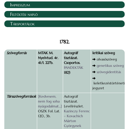
Impresszum
Feltöltési napló
Társportálok
1782.
Szövegforrás
MTAK M.
Autográf
kritikai szöveg
Nyelvtud. 4r.
tisztázat.
olvasószöveg
41/I. 227b.
Csoportos.
genetikus szöveg
PANDEKTÁK
szövegidentitás
1823
keletkezéstörténeti
jegyzet
Társszövegforrások
[Kedvesem,
Autográf
nem fog soha
tisztázat.
nyúgodalmat…]
Levélrészlet.
OSZK Fol. Lat.
Kazinczy Ferenc
120., 3b.
– Kovachich
Márton
Györgynek