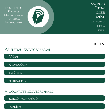
Kazinczy
Ferenc
HUN–REN–DE
összes
Klasszikus
Magyar Irodalmi
művei
Textológiai
Elektronikus
Kutatócsoport
kritikai
kiadás
HU
EN
Az életmű szövegforrásai
Műfaj
Kronológia
Betűrend
Forrástípus
Válogatott szövegforrások
Szerzői kompozíció
Fordítás