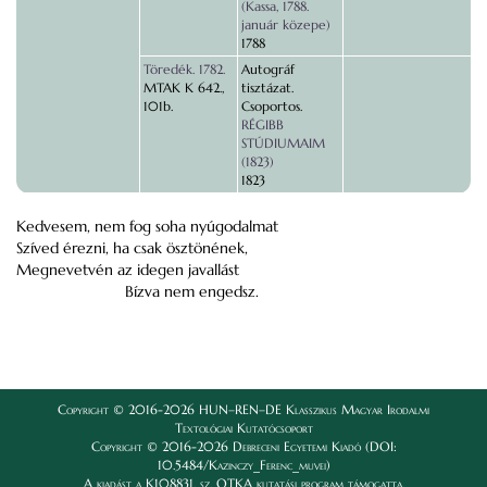
(Kassa, 1788.
január közepe)
1788
Töredék. 1782.
Autográf
MTAK K 642.,
tisztázat.
101b.
Csoportos.
RÉGIBB
STÚDIUMAIM
(1823)
1823
Kedvesem, nem fog soha nyúgodalmat
Szíved érezni, ha csak ösztönének,
Megnevetvén az idegen javallást
Bízva nem engedsz.
Copyright © 2016-2026 HUN–REN–DE Klasszikus Magyar Irodalmi
Textológiai Kutatócsoport
Copyright © 2016-2026 Debreceni Egyetemi Kiadó (DOI:
10.5484/Kazinczy_Ferenc_muvei)
A kiadást a K108831. sz. OTKA kutatási program támogatta.