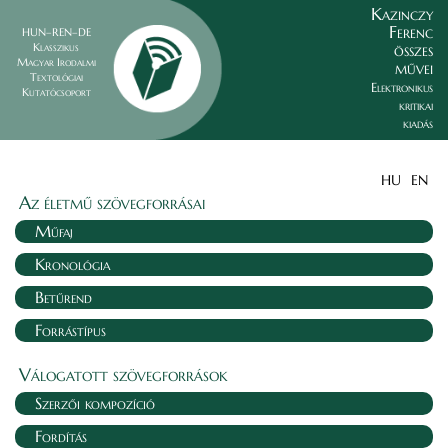
Kazinczy
Ferenc
HUN–REN–DE
összes
Klasszikus
Magyar Irodalmi
művei
Textológiai
Elektronikus
Kutatócsoport
kritikai
kiadás
HU
EN
Az életmű szövegforrásai
Műfaj
Kronológia
Betűrend
Forrástípus
Válogatott szövegforrások
Szerzői kompozíció
Fordítás