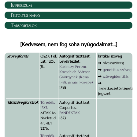
Impresszum
Feltöltési napló
Társportálok
[Kedvesem, nem fog soha nyúgodalmat…]
Szövegforrás
OSZK Fol.
Autográf tisztázat.
kritikai szöveg
Lat. 120.,
Levélrészlet.
olvasószöveg
3b.
Kazinczy Ferenc –
genetikus szöveg
Kovachich Márton
szövegidentitás
Györgynek (Kassa,
1788. január közepe)
1788
keletkezéstörténeti
jegyzet
Társszövegforrások
Töredék.
Autográf tisztázat.
1782.
Csoportos.
MTAK M.
PANDEKTÁK
Nyelvtud.
1823
4r. 41/I.
227b.
Töredék.
Autográf tisztázat.