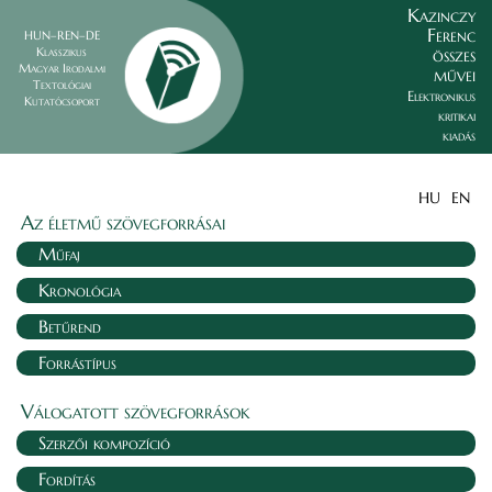
Kazinczy
Ferenc
HUN–REN–DE
összes
Klasszikus
Magyar Irodalmi
művei
Textológiai
Elektronikus
Kutatócsoport
kritikai
kiadás
HU
EN
Az életmű szövegforrásai
Műfaj
Kronológia
Betűrend
Forrástípus
Válogatott szövegforrások
Szerzői kompozíció
Fordítás