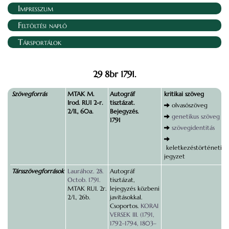
Impresszum
Feltöltési napló
Társportálok
29 8br 1791.
Szövegforrás
MTAK M.
Autográf
kritikai szöveg
Irod. RUI 2-r.
tisztázat.
olvasószöveg
2/II., 60a.
Bejegyzés.
genetikus szöveg
1791
szövegidentitás
keletkezéstörténeti
jegyzet
Társszövegforrások
Laurához. 28.
Autográf
Octob. 1791.
tisztázat,
MTAK RUI. 2r.
lejegyzés közbeni
2/I., 26b.
javításokkal.
Csoportos.
KORAI
VERSEK III. (1791,
1792–1794, 1803–