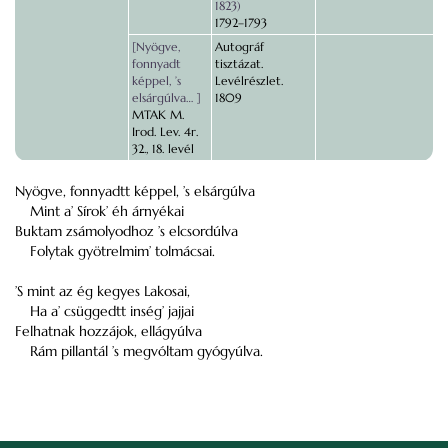
1823)
1792–1793
[Nyögve,
Autográf
fonnyadt
tisztázat.
képpel, ’s
Levélrészlet.
elsárgúlva… ]
1809
MTAK M.
Irod. Lev. 4r.
32., 18. levél
Nyögve, fonnyadtt képpel, ’s elsárgúlva
Mint a’ Sírok’ éh árnyékai
Buktam zsámolyodhoz ’s elcsordúlva
Folytak gyötrelmim’ tolmácsai.
’S mint az ég kegyes Lakosai,
Ha a’ csüggedtt inség’ jajjai
Felhatnak hozzájok, ellágyúlva
Rám pillantál ’s megvóltam gyógyúlva.