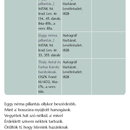
pillantás…]
tisztázat.
MTAK M.
Levélrészlet.
Irod. Lev. 4r.
1828
134., 45. darab,
84a–85b., a
vers: 85a.
[Eggy néma
Autográf
pillantás…]
tisztázat.
MTAK M.
Levélrészlet.
Irod. Lev. 4r.
1828
33., 355. darab
Thaly Antal és
Autográf
Farkas Károly
tisztázat.
barátoknak.
Levélrészlet.
OSZK Fond
1828
16/402., 16a–
17b., a vers:
16b.
Eggy néma pillantás ollykor beszédesbb,
Mint a’ hosszúra-nyújtott harsogások.
Vegyétek hát szó nélkül, a’ mivel
Érdeklett szívem néktek tartozik.
Örűltök tí, hogy Istenink hazánknak