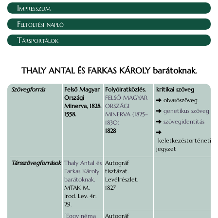
Impresszum
Feltöltési napló
Társportálok
THALY ANTAL ÉS FARKAS KÁROLY barátoknak.
Szövegforrás
Felső Magyar
Folyóiratközlés.
kritikai szöveg
Országi
FELSŐ MAGYAR
olvasószöveg
Minerva, 1828.
ORSZÁGI
genetikus szöveg
1558.
MINERVA (1825–
szövegidentitás
1830)
1828
keletkezéstörténeti
jegyzet
Társszövegforrások
Thaly Antal és
Autográf
Farkas Károly
tisztázat.
barátoknak.
Levélrészlet.
MTAK M.
1827
Irod. Lev. 4r.
29.
[Eggy néma
Autográf