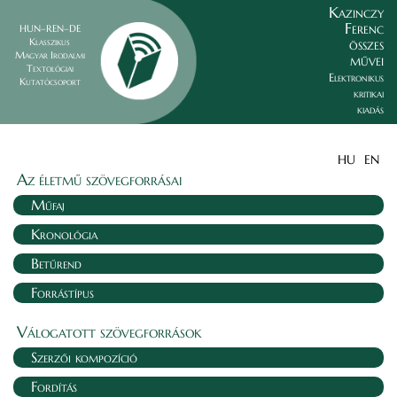
Kazinczy
Ferenc
HUN–REN–DE
összes
Klasszikus
Magyar Irodalmi
művei
Textológiai
Elektronikus
Kutatócsoport
kritikai
kiadás
HU
EN
Az életmű szövegforrásai
Műfaj
Kronológia
Betűrend
Forrástípus
Válogatott szövegforrások
Szerzői kompozíció
Fordítás