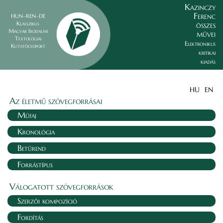
Kazinczy
Ferenc
HUN–REN–DE
összes
Klasszikus
Magyar Irodalmi
művei
Textológiai
Elektronikus
Kutatócsoport
kritikai
kiadás
HU
EN
Az életmű szövegforrásai
Műfaj
Kronológia
Betűrend
Forrástípus
Válogatott szövegforrások
Szerzői kompozíció
Fordítás