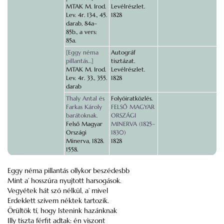
MTAK M. Irod.
Levélrészlet.
Lev. 4r. 134., 45.
1828
darab, 84a–
85b., a vers:
85a.
[Eggy néma
Autográf
pillantás…]
tisztázat.
MTAK M. Irod.
Levélrészlet.
Lev. 4r. 33., 355.
1828
darab
Thaly Antal és
Folyóiratközlés.
Farkas Károly
FELSŐ MAGYAR
barátoknak.
ORSZÁGI
Felső Magyar
MINERVA (1825–
Országi
1830)
Minerva, 1828.
1828
1558.
Eggy néma pillantás ollykor beszédesbb
Mint a’ hosszúra nyujtott harsogások.
Vegyétek hát szó nélkül, a’ mivel
Erdeklett szívem néktek tartozik.
Örültök tí, hogy Istenink hazánknak
Illy tiszta férfit adtak: én viszont