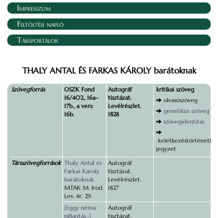
Impresszum
Feltöltési napló
Társportálok
THALY ANTAL ÉS FARKAS KÁROLY barátoknak
Szövegforrás
OSZK Fond
Autográf
kritikai szöveg
16/402., 16a–
tisztázat.
olvasószöveg
17b., a vers:
Levélrészlet.
genetikus szöveg
16b.
1828
szövegidentitás
keletkezéstörténeti
jegyzet
Társszövegforrások
Thaly Antal és
Autográf
Farkas Károly
tisztázat.
barátoknak.
Levélrészlet.
MTAK M. Irod.
1827
Lev. 4r. 29.
[Eggy néma
Autográf
pillantás…]
tisztázat.