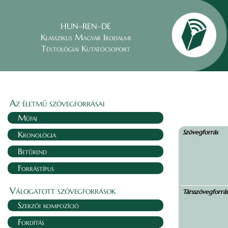
HUN–REN–DE
Klasszikus Magyar Irodalmi
Textológiai Kutatócsoport
Az életmű szövegforrásai
Műfaj
Szövegforrás
Kronológia
Betűrend
Forrástípus
Válogatott szövegforrások
Társszövegforrá
Szerzői kompozíció
Fordítás