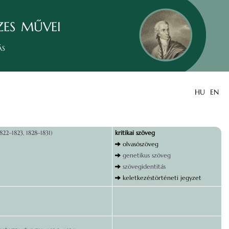
zes művei
ás
HU
EN
22–1823, 1828–1831)
kritikai szöveg
olvasószöveg
genetikus szöveg
szövegidentitás
keletkezéstörténeti jegyzet