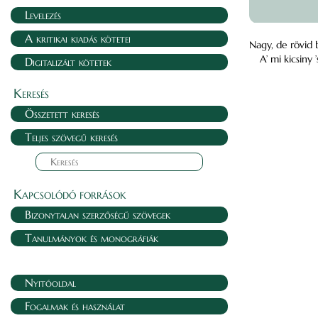
Levelezés
A kritikai kiadás kötetei
Nagy, de rövid b
A’ mi kicsiny 
Digitalizált kötetek
Keresés
Összetett keresés
Teljes szövegű keresés
Kapcsolódó források
Bizonytalan szerzőségű szövegek
Tanulmányok és monográfiák
Nyitóoldal
Fogalmak és használat