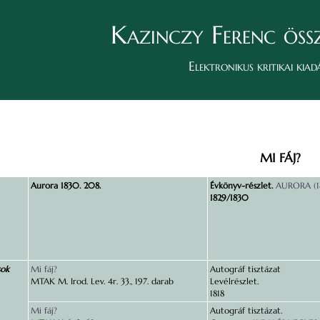
Kazinczy Ferenc öss
Elektronikus kritikai kiad
MI FÁJ?
Aurora 1830. 208.
Évkönyv-részlet.
AURORA (18
1829/1830
sok
Mi fáj?
Autográf tisztázat
MTAK M. Irod. Lev. 4r. 33., 197. darab
Levélrészlet.
1818
Mi fáj?
Autográf tisztázat.