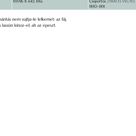
MTAK K 642. 69a.
Csoportos.
LYRAI ÉS VEGYES
1830–1831
ántás nem sujtja-le lelkemet: az fáj,
’s lassún kínoz-el; ah az epeszt.