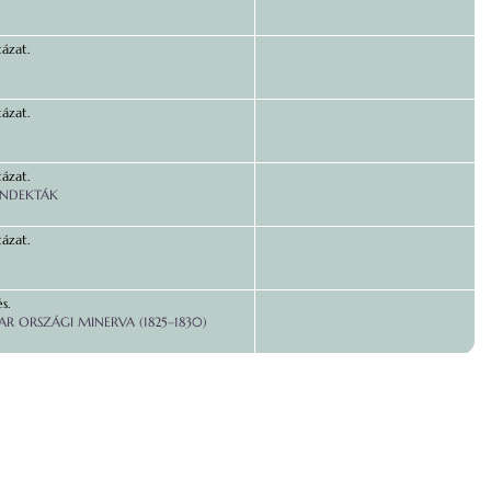
tázat.
tázat.
tázat.
ANDEKTÁK
tázat.
s.
R ORSZÁGI MINERVA (1825–1830)