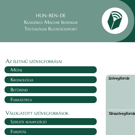
HUN–REN–DE
Klasszikus Magyar Irodalmi
Textológiai Kutatócsoport
Az életmű szövegforrásai
Műfaj
Szövegforrás
Kronológia
Betűrend
Forrástípus
Válogatott szövegforrások
Társszövegforrá
Szerzői kompozíció
Fordítás