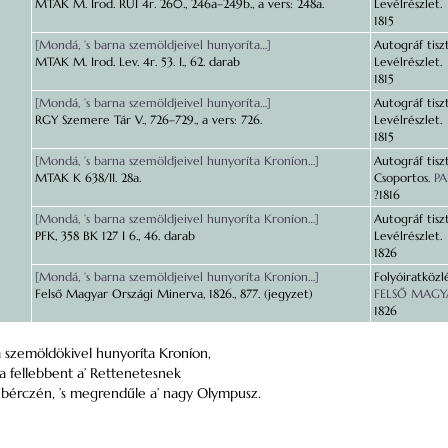
MTAK M. Irod. RUI 4r. 260., 246a–249b., a vers: 248a.
Levélrészlet.
1815
[Mondá, ’s barna szemöldjeivel hunyoríta…]
Autográf tisz
MTAK M. Irod. Lev. 4r. 53. I., 62. darab
Levélrészlet.
1815
[Mondá, ’s barna szemöldjeivel hunyoríta…]
Autográf tisz
RGY Szemere Tár V., 726–729., a vers: 726.
Levélrészlet.
1815
[Mondá, ’s barna szemöldjeivel hunyoríta Kroníon…]
Autográf tisz
MTAK K 638/II. 28a.
Csoportos.
P
?1816
[Mondá, ’s barna szemöldjeivel hunyoríta Kroníon…]
Autográf tisz
PFK, 358 BK 127 I 6., 46. darab
Levélrészlet.
1826
[Mondá, ’s barna szemöldjeivel hunyoríta Kroníon…]
Folyóiratközlé
Felső Magyar Országi Minerva, 1826., 877. (jegyzet)
FELSŐ MAGYA
1826
 szemöldökivel hunyoríta Kroníon,
ja fellebbent a’ Rettenetesnek
 bérczén, ’s megrendűle a’ nagy Olympusz.