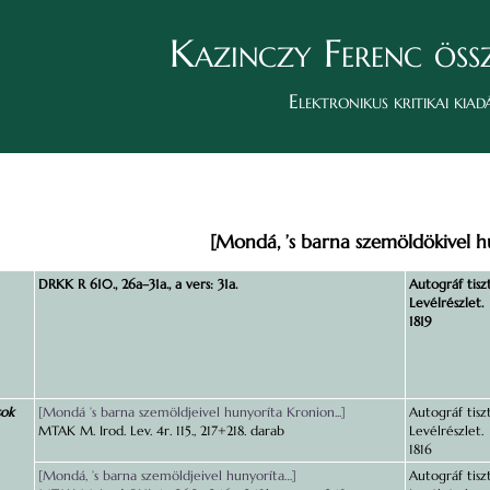
Kazinczy Ferenc öss
Elektronikus kritikai kiad
[Mondá, ’s barna szemöldökivel 
DRKK R 610., 26a–31a., a vers: 31a.
Autográf tisz
Levélrészlet.
1819
sok
[Mondá ’s barna szemöldjeivel hunyoríta Kronion...]
Autográf tisz
MTAK M. Irod. Lev. 4r. 115., 217+218. darab
Levélrészlet.
1816
[Mondá, ’s barna szemöldjeivel hunyoríta…]
Autográf tisz