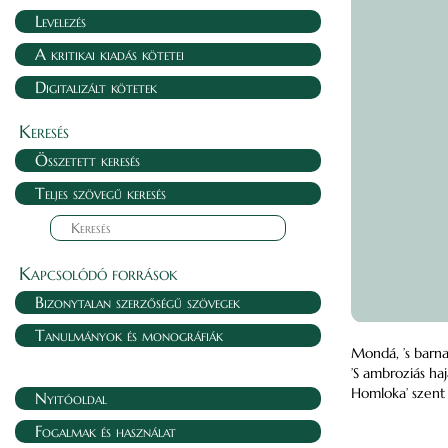
Levelezés
A kritikai kiadás kötetei
Digitalizált kötetek
Keresés
Összetett keresés
Teljes szövegű keresés
Kapcsolódó források
Bizonytalan szerzőségű szövegek
Tanulmányok és monográfiák
Mondá, ’s barna
’S ambroziás ha
Homloka’ szent
Nyitóoldal
Fogalmak és használat