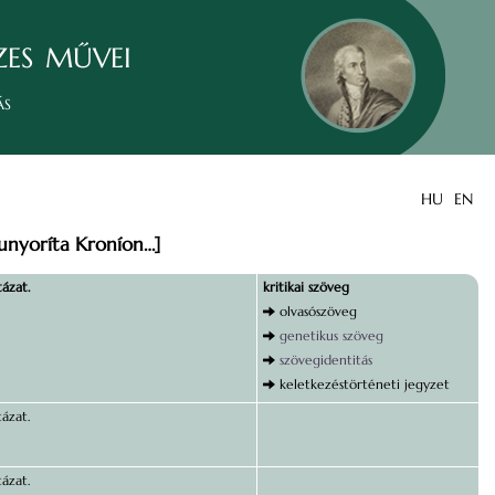
zes művei
ás
HU
EN
hunyoríta Kroníon…]
tázat.
kritikai szöveg
olvasószöveg
genetikus szöveg
szövegidentitás
keletkezéstörténeti jegyzet
tázat.
tázat.