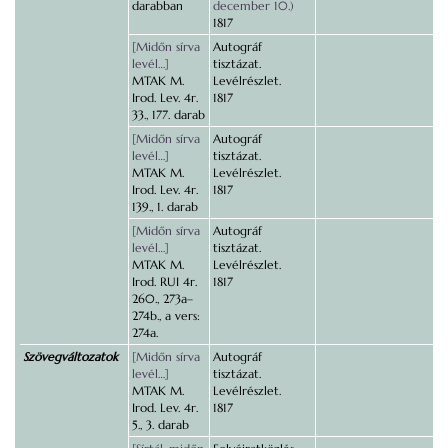
darabban
december 10.)
1817
[Midőn sírva
Autográf
levél…]
tisztázat.
MTAK M.
Levélrészlet.
Irod. Lev. 4r.
1817
33., 177. darab
[Midőn sírva
Autográf
levél…]
tisztázat.
MTAK M.
Levélrészlet.
Irod. Lev. 4r.
1817
139., 1. darab
[Midőn sírva
Autográf
levél…]
tisztázat.
MTAK M.
Levélrészlet.
Irod. RUI 4r.
1817
260., 273a–
274b., a vers:
274a.
Szövegváltozatok
[Midőn sírva
Autográf
levél…]
tisztázat.
MTAK M.
Levélrészlet.
Irod. Lev. 4r.
1817
5., 3. darab