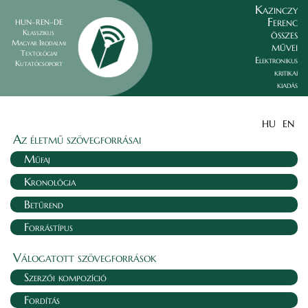
Kazinczy
Ferenc
HUN–REN–DE
összes
Klasszikus
Magyar Irodalmi
művei
Textológiai
Elektronikus
Kutatócsoport
kritikai
kiadás
HU
EN
Az életmű szövegforrásai
Műfaj
Kronológia
Betűrend
Forrástípus
Válogatott szövegforrások
Szerzői kompozíció
Fordítás