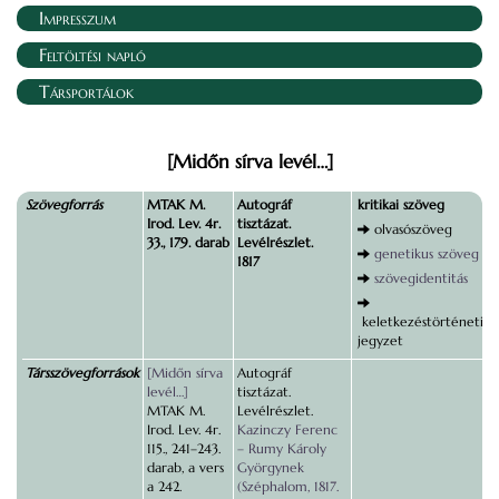
Impresszum
Feltöltési napló
Társportálok
[Midőn sírva levél…]
Szövegforrás
MTAK M.
Autográf
kritikai szöveg
Irod. Lev. 4r.
tisztázat.
olvasószöveg
33., 179. darab
Levélrészlet.
genetikus szöveg
1817
szövegidentitás
keletkezéstörténeti
jegyzet
Társszövegforrások
[Midőn sírva
Autográf
levél…]
tisztázat.
MTAK M.
Levélrészlet.
Irod. Lev. 4r.
Kazinczy Ferenc
115., 241–243.
– Rumy Károly
darab, a vers
Györgynek
a 242.
(Széphalom, 1817.