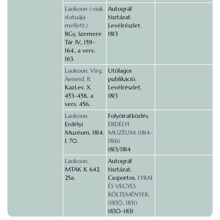
Laokoon (-nak
Autográf
statuája
tisztázat.
mellett.)
Levélrészlet.
RGy, Szemere
1813
Tár IV., 159–
164., a vers:
163.
Laokoon. Virg.
Utólagos
Aeneid. II.
publikáció.
KazLev. X.
Levélrészlet.
453–458., a
1813
vers: 456.
Laokoon.
Folyóiratközlés.
Erdélyi
ERDÉLYI
Muzéum, 1814.
MUZÉUM (1814–
I. 70.
1816)
1813/1814
Laokoon.
Autográf
MTAK K 642.
tisztázat.
25a.
Csoportos.
LYRAI
ÉS VEGYES
KÖLTEMÉNYEK.
(1830, 1831)
1830–1831