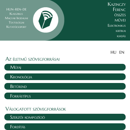
Kazinczy
Ferenc
HUN–REN–DE
összes
Klasszikus
Magyar Irodalmi
művei
Textológiai
Elektronikus
Kutatócsoport
kritikai
kiadás
HU
EN
Az életmű szövegforrásai
Műfaj
Kronológia
Betűrend
Forrástípus
Válogatott szövegforrások
Szerzői kompozíció
Fordítás