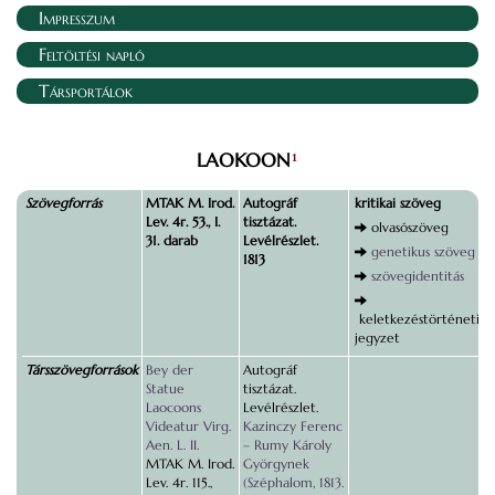
Impresszum
Feltöltési napló
Társportálok
LAOKOON
1
Szövegforrás
MTAK M. Irod.
Autográf
kritikai szöveg
Lev. 4r. 53., I.
tisztázat.
olvasószöveg
31. darab
Levélrészlet.
genetikus szöveg
1813
szövegidentitás
keletkezéstörténeti
jegyzet
Társszövegforrások
Bey der
Autográf
Statue
tisztázat.
Laocoons
Levélrészlet.
Videatur Virg.
Kazinczy Ferenc
Aen. L. II.
– Rumy Károly
MTAK M. Irod.
Györgynek
Lev. 4r. 115.,
(Széphalom, 1813.