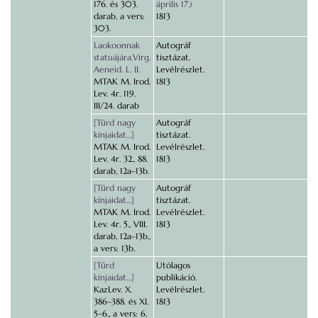
176. és 303.
április 17.)
darab, a vers:
1813
303.
Laokoonnak
Autográf
statuájára.Virg.
tisztázat.
Aeneid. L. II.
Levélrészlet.
MTAK M. Irod.
1813
Lev. 4r. 119.
III/24. darab
[Tűrd nagy
Autográf
kínjaidat…]
tisztázat.
MTAK M. Irod.
Levélrészlet.
Lev. 4r. 32., 88.
1813
darab, 12a–13b.
[Tűrd nagy
Autográf
kínjaidat…]
tisztázat.
MTAK M. Irod.
Levélrészlet.
Lev. 4r. 5., VIII.
1813
darab, 12a–13b.,
a vers: 13b.
[Tűrd
Utólagos
kínjaidat…]
publikáció.
KazLev. X.
Levélrészlet.
386–388. és XI.
1813
5–6., a vers: 6.