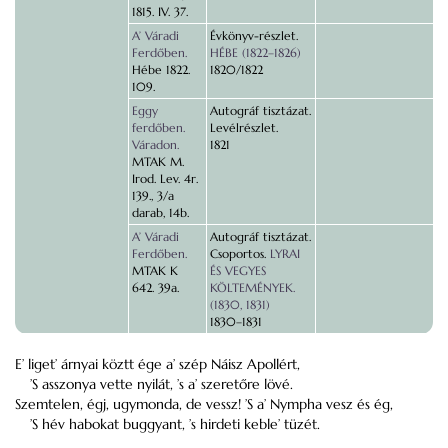
1815. IV. 37.
A’ Váradi
Évkönyv-részlet.
Ferdőben.
HÉBE (1822–1826)
Hébe 1822.
1820/1822
109.
Eggy
Autográf tisztázat.
ferdőben.
Levélrészlet.
Váradon.
1821
MTAK M.
Irod. Lev. 4r.
139., 3/a
darab, 14b.
A’ Váradi
Autográf tisztázat.
Ferdőben.
Csoportos.
LYRAI
MTAK K
ÉS VEGYES
642. 39a.
KÖLTEMÉNYEK.
(1830, 1831)
1830–1831
E’ liget’ árnyai köztt ége a’ szép Náisz Apollért,
’S asszonya vette nyilát, ’s a’ szeretőre lövé.
Szemtelen, égj, ugymonda, de vessz! ’S a’ Nympha vesz és ég,
’S hév habokat buggyant, ’s hirdeti keble’ tüzét.