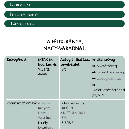
Impresszum
Feltöltési napló
Társportálok
A’ FÉLIX-BÁNYA,
NAGY-VÁRADNÁL.
Szövegforrás
MTAK M.
Autográf tisztázat.
kritikai szöveg
Irod. Lev. 4r.
Levélrészlet.
olvasószöveg
53., I. 31.
1813
genetikus szöveg
darab
szövegidentitás
keletkezéstörténeti
jegyzet
Társszövegforrások
A’ Félix-
Folyóiratközlés.
Bányára,
ERDÉLYI
Nagy-
MUZÉUM (1814–
Váradnál.
1816)
Erdélyi
1813/1815
Muzéum,