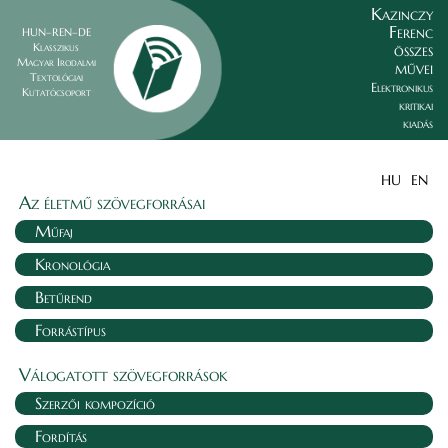
Kazinczy
Ferenc
HUN–REN–DE
összes
Klasszikus
Magyar Irodalmi
művei
Textológiai
Elektronikus
Kutatócsoport
kritikai
kiadás
HU
EN
Az életmű szövegforrásai
Műfaj
Kronológia
Betűrend
Forrástípus
Válogatott szövegforrások
Szerzői kompozíció
Fordítás