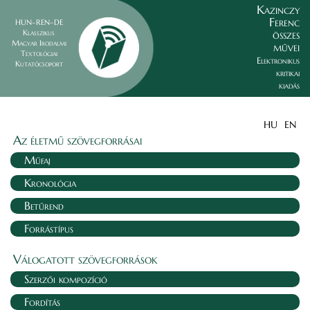
Kazinczy
Ferenc
HUN–REN–DE
összes
Klasszikus
Magyar Irodalmi
művei
Textológiai
Elektronikus
Kutatócsoport
kritikai
kiadás
HU
EN
Az életmű szövegforrásai
Műfaj
Kronológia
Betűrend
Forrástípus
Válogatott szövegforrások
Szerzői kompozíció
Fordítás