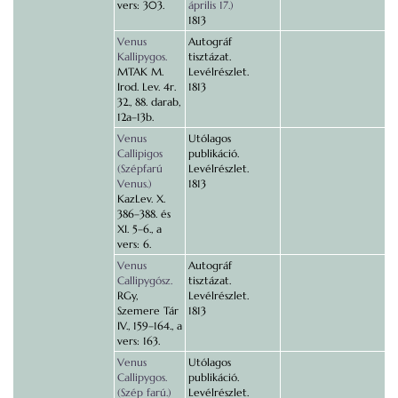
vers: 303.
április 17.)
1813
Venus
Autográf
Kallipygos.
tisztázat.
MTAK M.
Levélrészlet.
Irod. Lev. 4r.
1813
32., 88. darab,
12a–13b.
Venus
Utólagos
Callipigos
publikáció.
(Szépfarú
Levélrészlet.
Venus.)
1813
KazLev. X.
386–388. és
XI. 5–6., a
vers: 6.
Venus
Autográf
Callipygósz.
tisztázat.
RGy,
Levélrészlet.
Szemere Tár
1813
IV., 159–164., a
vers: 163.
Venus
Utólagos
Callipygos.
publikáció.
(Szép farú.)
Levélrészlet.