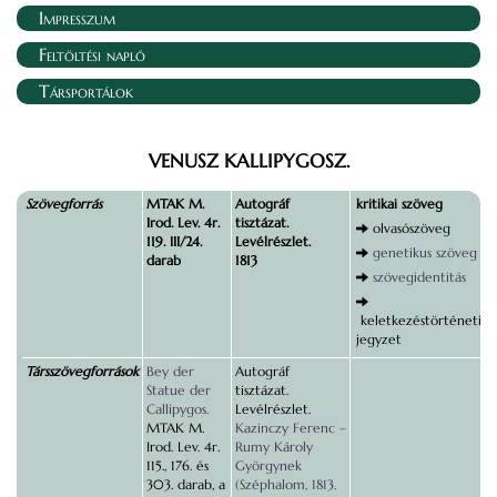
Impresszum
Feltöltési napló
Társportálok
VENUSZ KALLIPYGOSZ.
Szövegforrás
MTAK M.
Autográf
kritikai szöveg
Irod. Lev. 4r.
tisztázat.
olvasószöveg
119. III/24.
Levélrészlet.
genetikus szöveg
darab
1813
szövegidentitás
keletkezéstörténeti
jegyzet
Társszövegforrások
Bey der
Autográf
Statue der
tisztázat.
Callipygos.
Levélrészlet.
MTAK M.
Kazinczy Ferenc –
Irod. Lev. 4r.
Rumy Károly
115., 176. és
Györgynek
303. darab, a
(Széphalom, 1813.