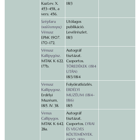
KazLev. X.
1813
453–458., a
vers: 456.
Szépfaru
Utólagos
(καλλυπυγος)
publikáció.
Vénusz
Levélrészlet.
EPhK 1907.
1813
170–172.
Vénusz
Autográf
Kallipygósz.
tisztázat.
MTAK K 622.
Csoportos.
177b.
TÖREDÉKEK (1814
UTÁN)
1813/1814
Venusz
Folyóiratközlés.
Kallipygosz.
ERDÉLYI
Erdélyi
MUZÉUM (1814–
Muzéum,
1816)
1815. IV. 38.
1815
Venus
Autográf
Callipygos.
tisztázat.
MTAK K 642.
Csoportos.
LYRAI
28a.
ÉS VEGYES
KÖLTEMÉNYEK.
(1830, 1831)