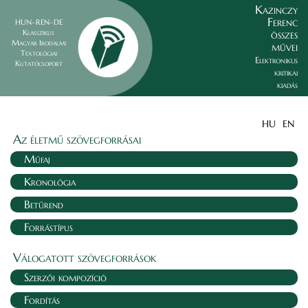
Kazinczy
Ferenc
HUN–REN–DE
összes
Klasszikus
Magyar Irodalmi
művei
Textológiai
Elektronikus
Kutatócsoport
kritikai
kiadás
HU
EN
Az életmű szövegforrásai
Műfaj
Kronológia
Betűrend
Forrástípus
Válogatott szövegforrások
Szerzői kompozíció
Fordítás