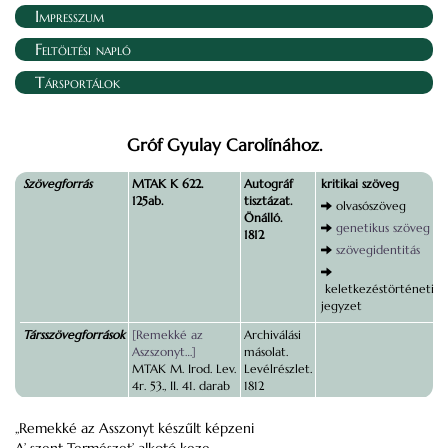
Impresszum
Feltöltési napló
Társportálok
Gróf Gyulay Carolínához.
Szövegforrás
MTAK K 622.
Autográf
kritikai szöveg
125ab.
tisztázat.
olvasószöveg
Önálló.
genetikus szöveg
1812
szövegidentitás
keletkezéstörténeti
jegyzet
Társszövegforrások
[Remekké az
Archiválási
Aszszonyt…]
másolat.
MTAK M. Irod. Lev.
Levélrészlet.
4r. 53., II. 41. darab
1812
„Remekké az Asszonyt készűlt képzeni