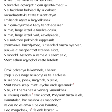
A’ szent Természet’ alkotó keze,
’S tévedve agyagját hígan gyúrta-meg!” –
’S a’ fájdalom belőled illy szidalmat
Facsarhatott-ki, tisztelt szánt atya!
Emíliának atyja! a’ lágylelkűnek!
A’ hígan-gyúrtnak! Légy tehát egészen
A’ min, hogy lettél, elfásúlva örűlsz,
A’ min, hogy lettél, vad, kevélykedel;
’S a’ rád-törő pokolnak eggyesűlt
Szörnyeivel küszdj-meg, ’s csended’ vissza nyervén,
Bukj-le a’ megbántott Istenné előtt,
’S mondd: Asszony a’ remek! ’s azért az ő,
Mert étheri agyagból vette lételét!
Örök bálványa lelkemnek, Theréz,
Szép ’s jó ’s nagy Asszony! és te Kedvese
A’ szépnek, jónak, nagynak, o Süsie,
Mint Psyce szép, mint Psyche örök gyermek!
*
’S te, kit Therézhez a’ vérség, Süsienkhez
A’ <hűség csatla,>
*
szív kötött, Polyxen! tiszta lélek,
Hamistalan, hív máshoz és magadhoz
Példás nő és anya ’s példás baratné,
Elég magadnak, ’s
*
félénk látszani –