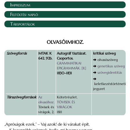
Impresszum
Feltöltési napló
Társportálok
OLVASÓIMHOZ.
Szövegforrás
MTAK K
Autográf tisztázat.
kritikai szöveg
642. 92b.
Csoportos.
olvasószöveg
GRAMMATIKAI
genetikus szöveg
EPIGRAMMÁK. [II.]
szövegidentitás
1830–1831
keletkezéstörténeti
jegyzet
Társszövegforrások
Az
Kötetrészlet.
olvasóhoz.
TÖVISEK ÉS
Tövisek és
VIRÁGOK
virágok, 2.
1811
„Apróságok ezek.” – Vaj azok! de ki várakat épít,