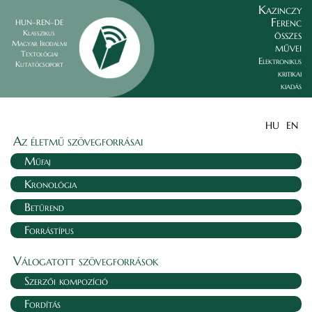
Kazinczy
Ferenc
HUN–REN–DE
összes
Klasszikus
Magyar Irodalmi
művei
Textológiai
Elektronikus
Kutatócsoport
kritikai
kiadás
HU
EN
Az életmű szövegforrásai
Műfaj
Kronológia
Betűrend
Forrástípus
Válogatott szövegforrások
Szerzői kompozíció
Fordítás