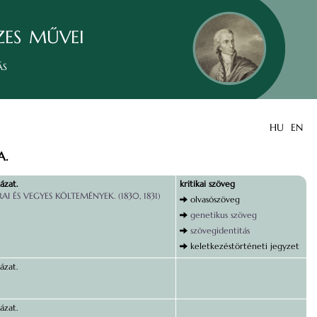
zes művei
ás
HU
EN
A.
ázat.
kritikai szöveg
RAI ÉS VEGYES KÖLTEMÉNYEK. (1830, 1831)
olvasószöveg
genetikus szöveg
szövegidentitás
keletkezéstörténeti jegyzet
ázat.
ázat.