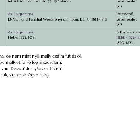
MTAK M. Irod. Lev. 4r. 33., 197. darab
Levélrészlet.
1818
Az Epigramma.
?Autográf.
ENMl. Fond Familial Wesselenyi din Jibou, Lit. K. (1814–1818)
Levélrészlet.
1818
Az Epigramma.
Évkönyv-részl
Hébe, 1822. 109.
HÉBE (1822–18
1820/1822
a, de nem mint nyil, melly czélra fut és öl;
ók, mellyet félve lop a’ szerelem.
a van! De az édes lyányka’ tüzétől
nak, s e’ kebel égve liheg.