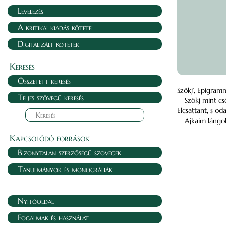
Levelezés
A kritikai kiadás kötetei
Digitalizált kötetek
Keresés
Összetett keresés
Szökj’, Epigramm
Teljes szövegű keresés
Szökj mint cs
Elcsattant, s od
Ajkaim lángol
Kapcsolódó források
Bizonytalan szerzőségű szövegek
Tanulmányok és monográfiák
Nyitóoldal
Fogalmak és használat