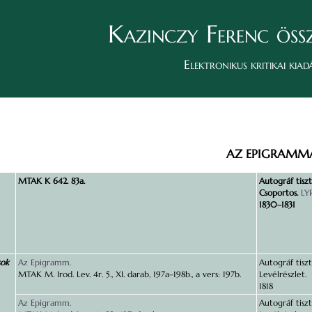
Kazinczy Ferenc öss
Elektronikus kritikai kiad
AZ EPIGRAMM
MTAK K 642. 83a.
Autográf tiszt
Csoportos.
LY
1830–1831
sok
Az Epigramm.
Autográf tiszt
MTAK M. Irod. Lev. 4r. 5., XI. darab, 197a–198b., a vers: 197b.
Levélrészlet.
1818
Az Epigramm.
Autográf tiszt