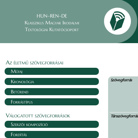
HUN–REN–DE
Klasszikus Magyar Irodalmi
Textológiai Kutatócsoport
Az életmű szövegforrásai
Műfaj
Szövegforrás
Kronológia
Betűrend
Forrástípus
Válogatott szövegforrások
Társszövegforrá
Szerzői kompozíció
Fordítás