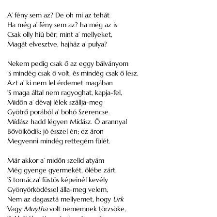
A’ fény sem az? De oh mi az tehát
Ha még a’ fény sem az? ha még az is
Csak olly hiú bér, mint a’ mellyeket,
Magát elvesztve, hajház a’ pulya?
Nekem pedig csak ő az eggy bálványom
’S mindég csak ő volt, és mindég csak ő lesz.
Azt a’ ki nem lel érdemet magában
’S maga által nem ragyoghat, kapja-fel,
Midőn a’ dévaj lélek szállja-meg
Gyötrő porából a’ bohó Szerencse.
Mídász hadd légyen Mídász. Ő arannyal
Bővölködik: jó ésszel én; ez áron
Megvenni mindég rettegém fülét.
Már akkor a’ midőn szelíd atyám
Még gyenge gyermekét, ölébe zárt,
’S tornácza’ füstös képeinél kevély
Gyönyörködéssel álla-meg velem,
Nem az dagasztá mellyemet, hogy
Urk
Vagy
Muytha
volt nememnek törzsöke,