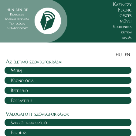
Kazinczy
Ferenc
HUN–REN–DE
összes
Klasszikus
Magyar Irodalmi
művei
Textológiai
Elektronikus
Kutatócsoport
kritikai
kiadás
HU
EN
Az életmű szövegforrásai
Műfaj
Kronológia
Betűrend
Forrástípus
Válogatott szövegforrások
Szerzői kompozíció
Fordítás