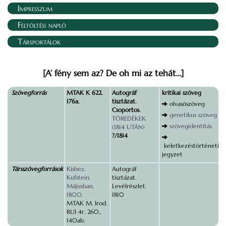
Impresszum
Feltöltési napló
Társportálok
[A’ fény sem az? De oh mi az tehát…]
Szövegforrás
MTAK K 622.
Autográf
kritikai szöveg
176a.
tisztázat.
olvasószöveg
Csoportos.
genetikus szöveg
TÖREDÉKEK
szövegidentitás
(1814 UTÁN)
?/1814
keletkezéstörténeti
jegyzet
Társszövegforrások
Kishez.
Autográf
Kufstein,
tisztázat.
Májusban,
Levélrészlet.
1800.
1810
MTAK M. Irod.
RUI 4r. 260.,
140ab.