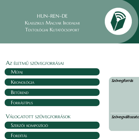
HUN–REN–DE
Klasszikus Magyar Irodalmi
Textológiai Kutatócsoport
Az életmű szövegforrásai
Műfaj
Szövegforrás
Kronológia
Betűrend
Forrástípus
Válogatott szövegforrások
Szövegváltozat
Szerzői kompozíció
Fordítás