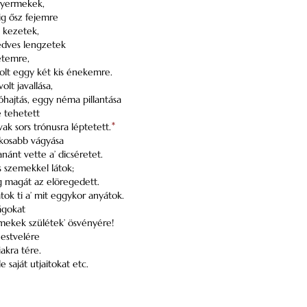
 gyermekek,
ig ősz fejemre
 kezetek,
edves lengzetek
letemre,
volt eggy két kis énekemre.
lt javallása,
sóhajtás, eggy néma pillantása
 tehetett
vak sors trónusra léptetett.
*
tkosabb vágyása
nánt vette a’ dicséretet.
 szemekkel látok;
 magát az elöregedett.
tok ti a’ mit eggykor anyátok.
rágokat
mekek szülétek’ ösvényére!
 estvelére
jakra tére.
e saját utjaitokat etc.