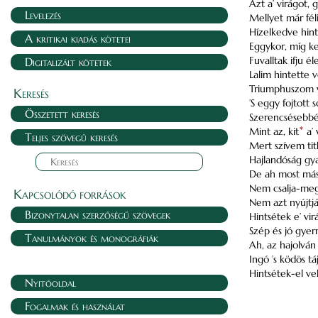
Azt a’ virágot,
Levelezés
Mellyet már fél
Hízelkedve hint
A kritikai kiadás kötetei
Eggykor, míg k
Fuvalltak ifju é
Digitalizált kötetek
Lalim hintette 
Triumphuszom vo
Keresés
’S eggy fojtott 
Összetett keresés
Szerencsésebbé
Mint az, kit
*
a’ 
Teljes szövegű keresés
Mert szívem ti
Hajlandóság gya
De ah most más
Nem csalja-meg
Kapcsolódó források
Nem azt nyújtjá
Bizonytalan szerzőségű szövegek
Hintsétek e’ vi
Szép és jó gyer
Tanulmányok és monográfiák
Ah, az hajolván
Ingó ’s ködös tá
Hintsétek-el vel
Nyitóoldal
Fogalmak és használat