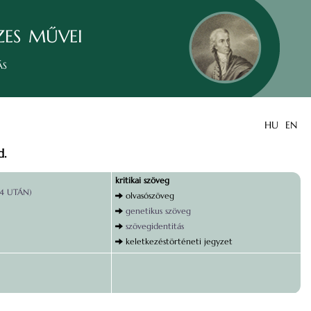
zes művei
ás
HU
EN
d.
kritikai szöveg
14 UTÁN)
olvasószöveg
genetikus szöveg
szövegidentitás
keletkezéstörténeti jegyzet