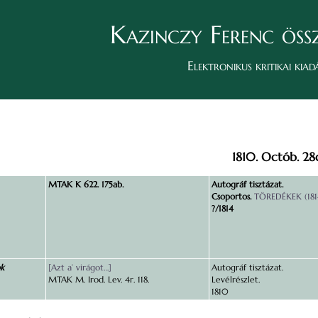
Kazinczy Ferenc öss
Elektronikus kritikai kiad
1810. Octób. 28
MTAK K 622. 175ab.
Autográf tisztázat.
Csoportos.
TÖREDÉKEK (18
?/1814
ok
[Azt a’ virágot…]
Autográf tisztázat.
MTAK M. Irod. Lev. 4r. 118.
Levélrészlet.
1810