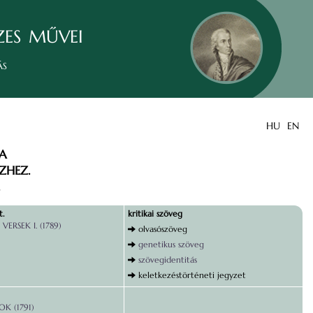
zes művei
ás
HU
EN
TA
ZHEZ.
t.
kritikai szöveg
VERSEK I. (1789)
olvasószöveg
genetikus szöveg
szövegidentitás
keletkezéstörténeti jegyzet
K (1791)