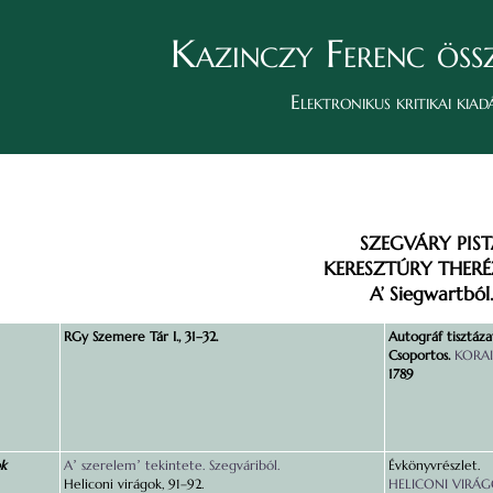
Kazinczy Ferenc öss
Elektronikus kritikai kiad
SZEGVÁRY PIS
KERESZTÚRY THERÉ
A’ Siegwartból.
RGy Szemere Tár I., 31–32.
Autográf tisztáza
Csoportos.
KORAI 
1789
ok
Aʼ szerelemʼ tekintete. Szegváriból.
Évkönyvrészlet.
Heliconi virágok, 91–92.
HELICONI VIRÁGO