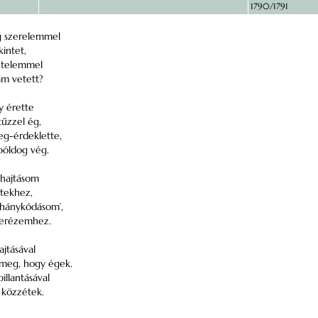
1790/1791
g szerelemmel
intet,
vetelemmel
m vetett?
y érette
tűzzel ég,
g-érdeklette,
 bóldog vég.
ohajtásom
etekhez,
hánykódásom’,
herézemhez.
jtásával
-meg, hogy égek.
illantásával
 közzétek.