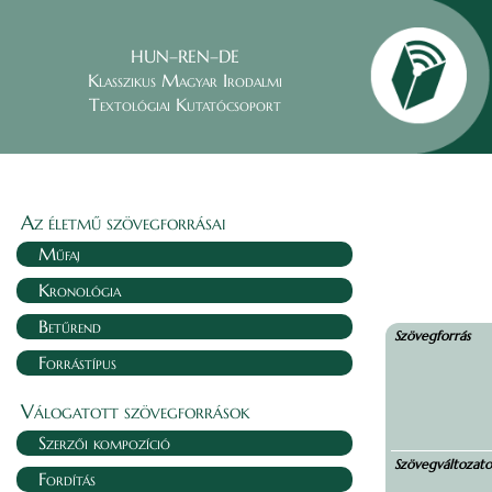
HUN–REN–DE
Klasszikus Magyar Irodalmi
Textológiai Kutatócsoport
Az életmű szövegforrásai
Műfaj
Kronológia
Betűrend
Szövegforrás
Forrástípus
Válogatott szövegforrások
Szerzői kompozíció
Szövegváltozat
Fordítás