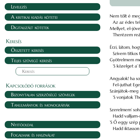
Levelezés
Nem tőlt é me
A kritikai kiadás kötetei
Az az édes tek
Digitalizált kötetek
Mellyet, el-jö
Therézem reá
Keresés
Érzi, látom, hog
Összetett keresés
Szívem titkos 
Gyötrelmem me
Teljes szövegű keresés
’S közelget a’
Angyalok! ha s
Kapcsolódó források
Fel-juthat Eg
Szánjátok-meg 
Bizonytalan szerzőségű szövegek
’S vonjatok T
Tanulmányok és monográfiák
Szerelmem’ soha
Hadd valljam
’S Ő eggy szép p
Nyitóoldal
Hadd iktasson
Fogalmak és használat