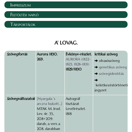
Impresszum
Feltöltési napló
Társportálok
A’ LOVAG.
Szövegforrás
Aurora 1830.
Évkönyv-részlet.
kritikai szöveg
269.
AURORA (1822–
olvasószöveg
1823, 1828–1831)
genetikus szöveg
1829/1830
szövegidentitás
keletkezéstörténeti
jegyzet
Szövegváltozatok
[Nyargala ’s
Autográf
arczra bukott…]
tisztázat
MTAK M. Irod.
Levélrészlet.
Lev. 4r. 33.,
1818
208+209.
darab, a vers a
208. darabban