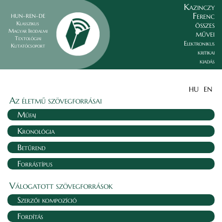
Kazinczy
Ferenc
HUN–REN–DE
összes
Klasszikus
Magyar Irodalmi
művei
Textológiai
Elektronikus
Kutatócsoport
kritikai
kiadás
HU
EN
Az életmű szövegforrásai
Műfaj
Kronológia
Betűrend
Forrástípus
Válogatott szövegforrások
Szerzői kompozíció
Fordítás