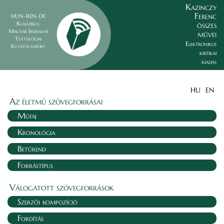
Kazinczy
Ferenc
HUN–REN–DE
összes
Klasszikus
Magyar Irodalmi
művei
Textológiai
Elektronikus
Kutatócsoport
kritikai
kiadás
HU
EN
Az életmű szövegforrásai
Műfaj
Kronológia
Betűrend
Forrástípus
Válogatott szövegforrások
Szerzői kompozíció
Fordítás