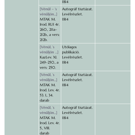
1814
[Vénűl – ’s
Autográf tisztázat.
vénűljön…]
Levélrészlet.
MTAK M.
1814
Irod. RUI 4r.
260., 211a–
212b., a vers:
212b.
[Vénül, ’s
Utólagos
vénűljön …]
publikáció.
KazLev. XI.
Levélrészlet.
249–250., a
1814
vers: 250.
[Vénűl, ’s
Autográf tisztázat.
vénűljön…]
Levélrészlet.
MTAK M.
1814
Irod. Lev. 4r.
53. I., 34.
darab
[Vénűl, ’s
Autográf tisztázat.
vénűljön…]
Levélrészlet.
MTAK M.
1814
Irod. Lev. 4r.
5., VIII.
darab