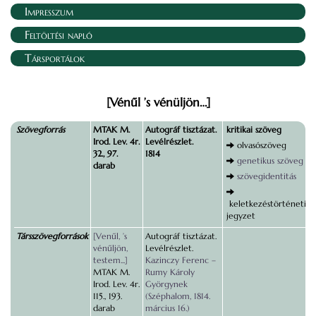
Impresszum
Feltöltési napló
Társportálok
[Vénűl ’s vénüljön…]
Szövegforrás
MTAK M.
Autográf tisztázat.
kritikai szöveg
Irod. Lev. 4r.
Levélrészlet.
olvasószöveg
32., 97.
1814
genetikus szöveg
darab
szövegidentitás
keletkezéstörténeti
jegyzet
Társszövegforrások
[Venűl, ’s
Autográf tisztázat.
vénűljön,
Levélrészlet.
testem...]
Kazinczy Ferenc –
MTAK M.
Rumy Károly
Irod. Lev. 4r.
Györgynek
115., 193.
(Széphalom, 1814.
darab
március 16.)