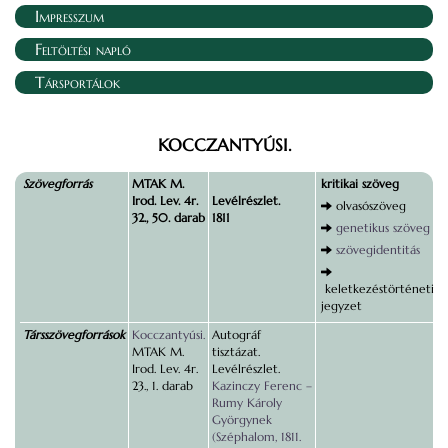
Impresszum
Feltöltési napló
Társportálok
KOCCZANTYÚSI.
Szövegforrás
MTAK M.
kritikai szöveg
Irod. Lev. 4r.
Levélrészlet.
olvasószöveg
32., 50. darab
1811
genetikus szöveg
szövegidentitás
keletkezéstörténeti
jegyzet
Társszövegforrások
Kocczantyúsi.
Autográf
MTAK M.
tisztázat.
Irod. Lev. 4r.
Levélrészlet.
23., 1. darab
Kazinczy Ferenc –
Rumy Károly
Györgynek
(Széphalom, 1811.