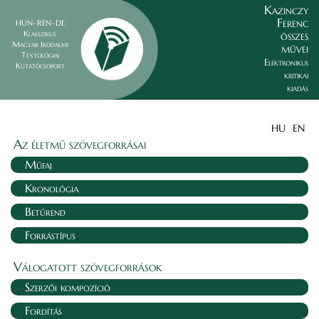
Kazinczy
Ferenc
HUN–REN–DE
összes
Klasszikus
Magyar Irodalmi
művei
Textológiai
Elektronikus
Kutatócsoport
kritikai
kiadás
HU
EN
Az életmű szövegforrásai
Műfaj
Kronológia
Betűrend
Forrástípus
Válogatott szövegforrások
Szerzői kompozíció
Fordítás