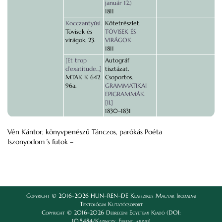
január 12.)
1811
Kocczantyúsi.
Kötetrészlet.
Tövisek és
TÖVISEK ÉS
virágok, 23.
VIRÁGOK
1811
[Et trop
Autográf
d’exatitüde…]
tisztázat.
MTAK K 642.
Csoportos.
96a.
GRAMMATIKAI
EPIGRAMMÁK.
[II.]
1830–1831
Vén Kántor, könyvpenészű Tánczos, parókás Poéta
Iszonyodom ’s futok –
Copyright © 2016-2026 HUN–REN–DE Klasszikus Magyar Irodalmi
Textológiai Kutatócsoport
Copyright © 2016-2026 Debreceni Egyetemi Kiadó (DOI:
10.5484/Kazinczy_Ferenc_muvei)