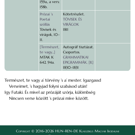
159a., a vers:
158b.
Prózai ’s
Kötetrészlet.
Poetai
TÖVISEK ÉS
szóllás
VIRÁGOK
Tövisek és
1811
virágok, 10–
11.
[Természet,
Autográf tisztázat.
te vagy…]
Csoportos.
MTAK K
GRAMMATIKAI
642. 94a.
EPIGRAMMÁK. [II.]
1830–1831
Természet, te vagy a’ törvény ’s a’ mester. Igazgassd
Verseimet, ’s hagyjad folyni szabásod után!
Igy Futaki. És mivel az prózáját szórja, külömbség
Nincsen verse között ’s prózai míve között.
Copyright © 2016-2026 HUN–REN–DE Klasszikus Magyar Irodalmi