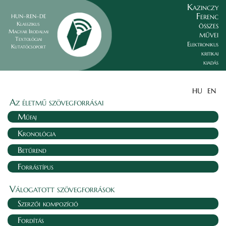
Kazinczy
Ferenc
HUN–REN–DE
összes
Klasszikus
Magyar Irodalmi
művei
Textológiai
Elektronikus
Kutatócsoport
kritikai
kiadás
HU
EN
Az életmű szövegforrásai
Műfaj
Kronológia
Betűrend
Forrástípus
Válogatott szövegforrások
Szerzői kompozíció
Fordítás