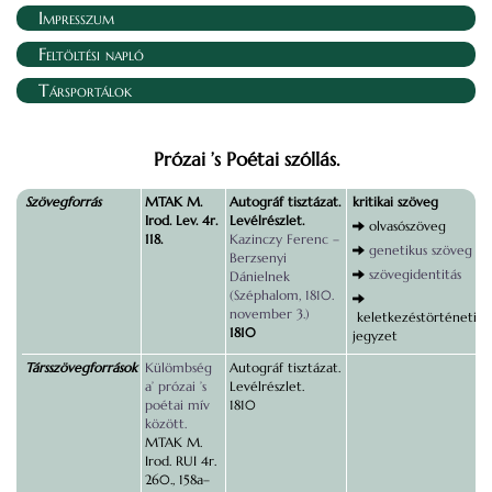
Impresszum
Feltöltési napló
Társportálok
Prózai ’s Poétai szóllás.
Szövegforrás
MTAK M.
Autográf tisztázat.
kritikai szöveg
Irod. Lev. 4r.
Levélrészlet.
olvasószöveg
118.
Kazinczy Ferenc –
genetikus szöveg
Berzsenyi
szövegidentitás
Dánielnek
(Széphalom, 1810.
november 3.)
keletkezéstörténeti
1810
jegyzet
Társszövegforrások
Külömbség
Autográf tisztázat.
a’ prózai ’s
Levélrészlet.
poétai mív
1810
között.
MTAK M.
Irod. RUI 4r.
260., 158a–