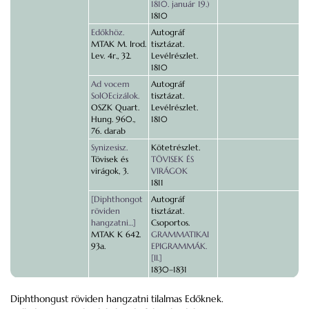
1810. január 19.)
1810
Edőkhöz.
Autográf
MTAK M. Irod.
tisztázat.
Lev. 4r., 32.
Levélrészlet.
1810
Ad vocem
Autográf
SolOEcizálok.
tisztázat.
OSZK Quart.
Levélrészlet.
Hung. 960.,
1810
76. darab
Synizesisz.
Kötetrészlet.
Tövisek és
TÖVISEK ÉS
virágok, 3.
VIRÁGOK
1811
[Diphthongot
Autográf
röviden
tisztázat.
hangzatni…]
Csoportos.
MTAK K 642.
GRAMMATIKAI
93a.
EPIGRAMMÁK.
[II.]
1830–1831
Diphthongust röviden hangzatni tilalmas Edőknek.