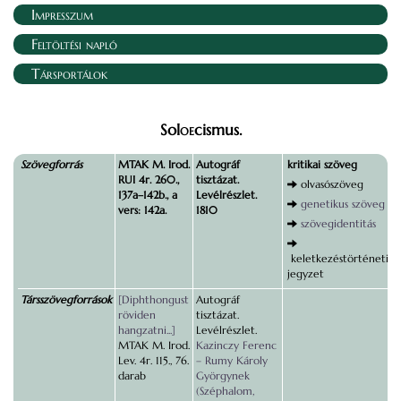
Impresszum
Feltöltési napló
Társportálok
Sol
oe
cismus.
Szövegforrás
MTAK M. Irod.
Autográf
kritikai szöveg
RUI 4r. 260.,
tisztázat.
olvasószöveg
137a–142b., a
Levélrészlet.
genetikus szöveg
vers: 142a.
1810
szövegidentitás
keletkezéstörténeti
jegyzet
Társszövegforrások
[Diphthongust
Autográf
röviden
tisztázat.
hangzatni...]
Levélrészlet.
MTAK M. Irod.
Kazinczy Ferenc
Lev. 4r. 115., 76.
– Rumy Károly
darab
Györgynek
(Széphalom,