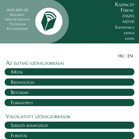
Kazinczy
Ferenc
HUN–REN–DE
összes
Klasszikus
Magyar Irodalmi
művei
Textológiai
Elektronikus
Kutatócsoport
kritikai
kiadás
HU
EN
Az életmű szövegforrásai
Műfaj
Kronológia
Betűrend
Forrástípus
Válogatott szövegforrások
Szerzői kompozíció
Fordítás