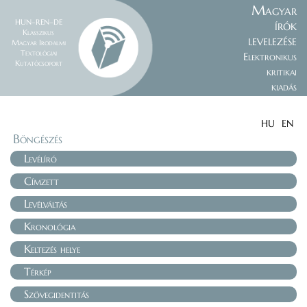
Magyar
HUN–REN–DE
írók
Klasszikus
levelezése
Magyar Irodalmi
Textológiai
Elektronikus
Kutatócsoport
kritikai
kiadás
HU
EN
Böngészés
Levélíró
Címzett
Levélváltás
Kronológia
Keltezés helye
Térkép
Szövegidentitás