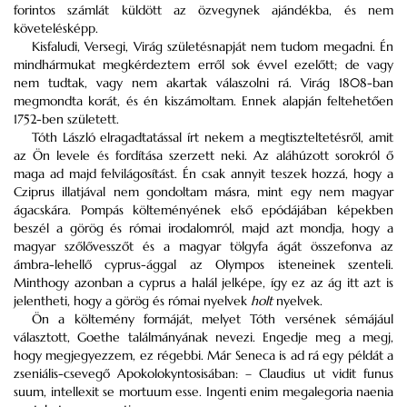
forintos számlát küldött az özvegynek ajándékba, és nem
követelésképp.
Kisfaludi, Versegi, Virág születésnapját nem tudom megadni. Én
mindhármukat megkérdeztem erről sok évvel ezelőtt; de vagy
nem tudtak, vagy nem akartak válaszolni rá. Virág 1808-ban
megmondta korát, és én kiszámoltam. Ennek alapján feltehetően
1752-ben született.
Tóth László elragadtatással írt nekem a megtiszteltetésről, amit
az Ön levele és fordítása szerzett neki. Az aláhúzott sorokról ő
maga ad majd felvilágosítást. Én csak annyit teszek hozzá, hogy a
Cziprus illatjával nem gondoltam másra, mint egy nem magyar
ágacskára. Pompás költeményének első epódájában képekben
beszél a görög és római irodalomról, majd azt mondja, hogy a
magyar szőlővesszőt és a magyar tölgyfa ágát összefonva az
ámbra-lehellő cyprus-ággal az Olympos isteneinek szenteli.
Minthogy azonban a cyprus a halál jelképe, így ez az ág itt azt is
jelentheti, hogy a görög és római nyelvek
holt
nyelvek.
Ön a költemény formáját, melyet Tóth versének sémájául
választott, Goethe találmányának nevezi. Engedje meg a megj,
hogy megjegyezzem, ez régebbi. Már Seneca is ad rá egy példát a
zseniális-csevegő Apokolokyntosisában: – Claudius ut vidit funus
suum, intellexit se mortuum esse. Ingenti enim megalegoria naenia