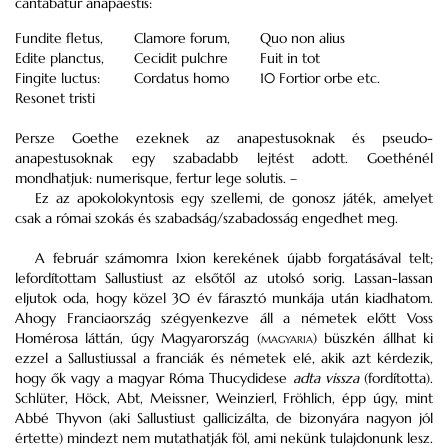
cantabatur anapaestis:
Fundite fletus,
Clamore forum,
Quo non alius
Edite planctus,
Cecidit pulchre
Fuit in tot
Fingite luctus:
Cordatus homo
10 Fortior orbe etc.
Resonet tristi
Persze Goethe ezeknek az anapestusoknak és pseudo-
anapestusoknak egy szabadabb lejtést adott. Goethénél
mondhatjuk: numerisque, fertur lege solutis. –
Ez az apokolokyntosis egy szellemi, de gonosz játék, amelyet
csak a római szokás és szabadság/szabadosság engedhet meg.
A február számomra Ixion kerekének újabb forgatásával telt;
lefordítottam Sallustiust az elsőtől az utolsó sorig. Lassan-lassan
eljutok oda, hogy közel 30 év fárasztó munkája után kiadhatom.
Ahogy Franciaország szégyenkezve áll a németek előtt Voss
Homérosa láttán, úgy Magyarország (
magyaria
) büszkén állhat ki
ezzel a Sallustiussal a franciák és németek elé, akik azt kérdezik,
hogy ők vagy a magyar Róma Thucydidese
adta vissza
(fordította).
Schlüter, Höck, Abt, Meissner, Weinzierl, Fröhlich, épp úgy, mint
Abbé Thyvon (aki Sallustiust gallicizálta, de bizonyára nagyon jól
értette) mindezt nem mutathatják föl, ami nekünk tulajdonunk lesz.