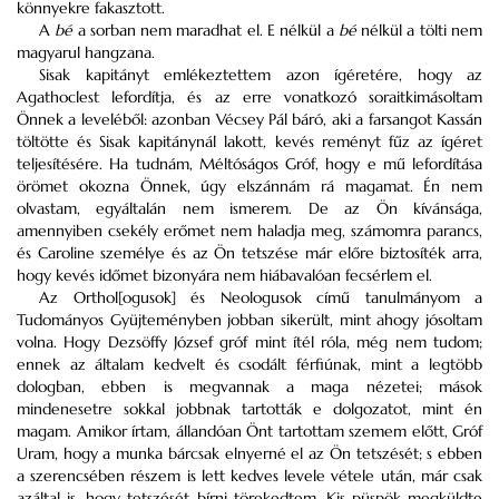
könnyekre fakasztott.
A
bé
a sorban nem maradhat el. E nélkül a
bé
nélkül a tölti nem
magyarul hangzana.
Sisak kapitányt emlékeztettem azon ígéretére, hogy az
Agathoclest lefordítja, és az erre vonatkozó soraitkimásoltam
Önnek a leveléből: azonban Vécsey Pál báró, aki a farsangot Kassán
töltötte és Sisak kapitánynál lakott, kevés reményt fűz az ígéret
teljesítésére. Ha tudnám, Méltóságos Gróf, hogy e mű lefordítása
örömet okozna Önnek, úgy elszánnám rá magamat. Én nem
olvastam, egyáltalán nem ismerem. De az Ön kívánsága,
amennyiben csekély erőmet nem haladja meg, számomra parancs,
és Caroline személye és az Ön tetszése már előre biztosíték arra,
hogy kevés időmet bizonyára nem hiábavalóan fecsérlem el.
Az Orthol[ogusok] és Neologusok című tanulmányom a
Tudományos Gyüjteményben jobban sikerült, mint ahogy jósoltam
volna. Hogy Dezsöffy József gróf mint ítél róla, még nem tudom;
ennek az általam kedvelt és csodált férfiúnak, mint a legtöbb
dologban, ebben is megvannak a maga nézetei; mások
mindenesetre sokkal jobbnak tartották e dolgozatot, mint én
magam. Amikor írtam, állandóan Önt tartottam szemem előtt, Gróf
Uram, hogy a munka bárcsak elnyerné el az Ön tetszését; s ebben
a szerencsében részem is lett kedves levele vétele után, már csak
azáltal is, hogy tetszését bírni törekedtem. Kis püspök megküldte