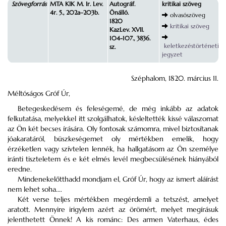
Szövegforrás
MTA KIK M. Ir. Lev.
Autográf.
kritikai szöveg
4r. 5., 202a–203b.
Önálló.
olvasószöveg
1820
kritikai szöveg
KazLev. XVII.
104-107., 3836.
keletkezéstörténeti
sz.
jegyzet
Széphalom, 1820. március 11.
Méltóságos Gróf Úr,
Betegeskedésem és feleségemé, de még inkább az adatok
felkutatása, melyekkel itt szolgálhatok, késleltették kissé válaszomat
az Ön két becses írására. Oly fontosak számomra, mivel biztosítanak
jóakaratáról, büszkeségemet oly mértékben emelik, hogy
érzéketlen vagy szívtelen lennék, ha hallgatásom az Ön személye
iránti tiszteletem és e két elmés levél megbecsülésének hiányából
eredne.
Mindenekelőtthadd mondjam el, Gróf Úr, hogy az ismert aláírást
nem lehet soha....
Két verse teljes mértékben megérdemli a tetszést, amelyet
aratott. Mennyire irigylem azért az örömért, melyet megírásuk
jelenthetett Önnek! A kis románc: Des armen Vaterhaus, édes