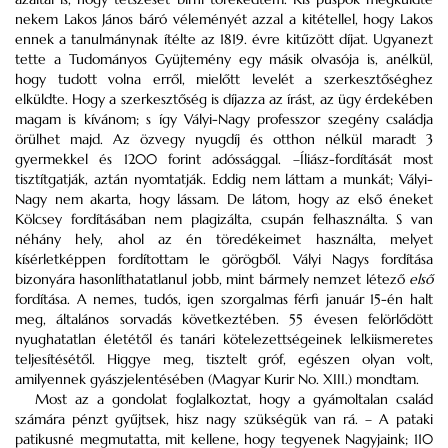
nekem Lakos János báró véleményét azzal a kitétellel, hogy Lakos
ennek a tanulmánynak ítélte az 1819. évre kitűzött díjat. Ugyanezt
tette a Tudományos Gyüjtemény egy másik olvasója is, anélkül,
hogy tudott volna erről, mielőtt levelét a szerkesztőséghez
elküldte. Hogy a szerkesztőség is díjazza az írást, az ügy érdekében
magam is kívánom; s így Vályi-Nagy professzor szegény családja
örülhet majd. Az özvegy nyugdíj és otthon nélkül maradt 3
gyermekkel és 1200 forint adóssággal. –Íliász-fordítását most
tisztítgatják, aztán nyomtatják. Eddig nem láttam a munkát; Vályi-
Nagy nem akarta, hogy lássam. De látom, hogy az első éneket
Kölcsey fordításában nem plagizálta, csupán felhasználta. S van
néhány hely, ahol az én töredékeimet használta, melyet
kísérletképpen fordítottam le görögből. Vályi Nagys fordítása
bizonyára hasonlíthatatlanul jobb, mint bármely nemzet létező
első
fordítása. A nemes, tudós, igen szorgalmas férfi január 15-én halt
meg, általános sorvadás következtében. 55 évesen felörlődött
nyughatatlan életétől és tanári kötelezettségeinek lelkiismeretes
teljesítésétől. Higgye meg, tisztelt gróf, egészen olyan volt,
amilyennek gyászjelentésében (Magyar Kurir No. XIII.) mondtam.
Most az a gondolat foglalkoztat, hogy a gyámoltalan család
számára pénzt gyűjtsek, hisz nagy szükségük van rá. – A pataki
patikusné megmutatta, mit kellene, hogy tegyenek Nagyjaink; 110