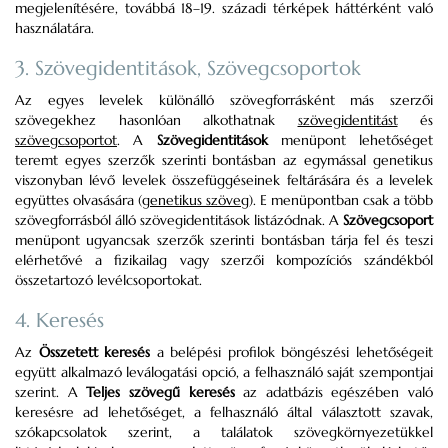
megjelenítésére, továbbá 18–19. századi térképek háttérként való
használatára.
3. Szövegidentitások, Szövegcsoportok
Az egyes levelek különálló szövegforrásként más szerzői
szövegekhez hasonlóan alkothatnak
szövegidentitást
és
szövegcsoportot
. A
Szövegidentitások
menüpont lehetőséget
teremt egyes szerzők szerinti bontásban az egymással genetikus
viszonyban lévő levelek összefüggéseinek feltárására és a levelek
együttes olvasására (
genetikus szöveg
). E menüpontban csak a több
szövegforrásból álló szövegidentitások listázódnak. A
Szövegcsoport
menüpont ugyancsak szerzők szerinti bontásban tárja fel és teszi
elérhetővé a fizikailag vagy szerzői kompozíciós szándékból
összetartozó levélcsoportokat.
4. Keresés
Az
Összetett keresés
a belépési profilok böngészési lehetőségeit
együtt alkalmazó leválogatási opció, a felhasználó saját szempontjai
szerint. A
Teljes szövegű keresés
az adatbázis egészében való
keresésre ad lehetőséget, a felhasználó által választott szavak,
szókapcsolatok szerint, a találatok szövegkörnyezetükkel