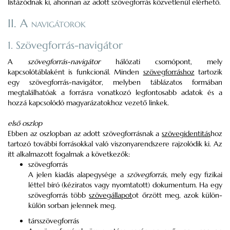
listázódnak ki, ahonnan az adott szövegforrás közvetlenül elérhető.
II. A navigátorok
1. Szövegforrás-navigátor
A
szövegforrás-navigátor
hálózati csomópont, mely
kapcsolótáblaként is funkcionál. Minden
szövegforráshoz
tartozik
egy szövegforrás-navigátor, melyben táblázatos formában
megtalálhatóak a forrásra vonatkozó legfontosabb adatok és a
hozzá kapcsolódó magyarázatokhoz vezető linkek.
első oszlop
Ebben az oszlopban az adott szövegforrásnak a
szövegidentitás
hoz
tartozó további forrásokkal való viszonyarendszere rajzolódik ki. Az
itt alkalmazott fogalmak a következők:
szövegforrás
A jelen kiadás alapegysége a
szövegforrás
, mely egy fizikai
léttel bíró (kéziratos vagy nyomtatott) dokumentum. Ha egy
szövegforrás több
szövegállapot
ot őrzött meg, azok külön-
külön sorban jelennek meg.
társszövegforrás