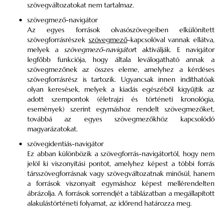
szövegváltozatokat nem tartalmaz.
szövegmező-navigátor
Az egyes források olvasószövegeiben elkülönített
szövegforrásrészek
szövegmező
-kapcsolóval vannak ellátva,
melyek a
szövegmező-navigátor
t aktiválják. E navigátor
legfőbb funkciója, hogy általa leválogatható annak a
szövegmezőnek az összes eleme, amelyhez a kérdéses
szövegforrásrész is tartozik. Ugyancsak innen indíthatóak
olyan keresések, melyek a kiadás egészéből kigyűjtik az
adott szempontok (életrajzi és történeti kronológia,
események) szerint egymáshoz rendelt szövegmezőket,
továbbá az egyes szövegmezőkhöz kapcsolódó
magyarázatokat.
szövegidentiás-navigátor
Ez abban különbözik a szövegforrás-navigátortól, hogy nem
jelöl ki viszonyítási pontot, amelyhez képest a többi forrás
társszövegforrásnak vagy szövegváltozatnak minősül, hanem
a források viszonyait egymáshoz képest mellérendelten
ábrázolja. A források sorrendjét a táblázatban a megállapított
alakulástörténeti folyamat, az időrend határozza meg.