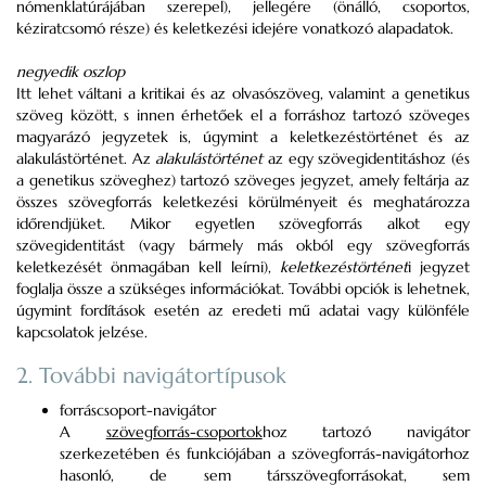
nómenklatúrájában szerepel), jellegére (önálló, csoportos,
kéziratcsomó része) és keletkezési idejére vonatkozó alapadatok.
negyedik oszlop
Itt lehet váltani a kritikai és az olvasószöveg, valamint a genetikus
szöveg között, s innen érhetőek el a forráshoz tartozó szöveges
magyarázó jegyzetek is, úgymint a keletkezéstörténet és az
alakulástörténet. Az
alakulástörténet
az egy szövegidentitáshoz (és
a genetikus szöveghez) tartozó szöveges jegyzet, amely feltárja az
összes szövegforrás keletkezési körülményeit és meghatározza
időrendjüket. Mikor egyetlen szövegforrás alkot egy
szövegidentitást (vagy bármely más okból egy szövegforrás
keletkezését önmagában kell leírni),
keletkezéstörténet
i jegyzet
foglalja össze a szükséges információkat. További opciók is lehetnek,
úgymint fordítások esetén az eredeti mű adatai vagy különféle
kapcsolatok jelzése.
2. További navigátortípusok
forráscsoport-navigátor
A
szövegforrás-csoportok
hoz tartozó navigátor
szerkezetében és funkciójában a szövegforrás-navigátorhoz
hasonló, de sem társszövegforrásokat, sem