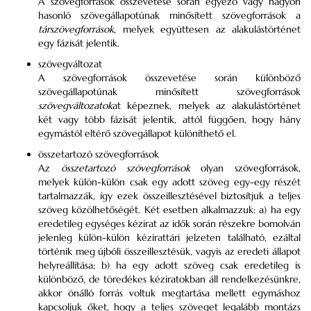
A szövegforrások összevetése során egyező vagy nagyon
hasonló szövegállapotúnak minősített szövegforrások a
társzövegforrások
, melyek együttesen az alakulástörténet
egy fázisát jelentik.
szövegváltozat
A szövegforrások összevetése során különböző
szövegállapotúnak minősített szövegforrások
szövegváltozatok
at képeznek, melyek az alakulástörténet
két vagy több fázisát jelentik, attól függően, hogy hány
egymástól eltérő szövegállapot különíthető el.
összetartozó szövegforrások
Az
összetartozó szövegforrások
olyan szövegforrások,
melyek külön-külön csak egy adott szöveg egy-egy részét
tartalmazzák, így ezek összeillesztésével biztosítjuk a teljes
szöveg közölhetőségét. Két esetben alkalmazzuk: a) ha egy
eredetileg egységes kézirat az idők során részekre bomolván
jelenleg külön-külön kézirattári jelzeten található, ezáltal
történik meg újbóli összeillesztésük, vagyis az eredeti állapot
helyreállítása; b) ha egy adott szöveg csak eredetileg is
különböző, de töredékes kéziratokban áll rendelkezésünkre,
akkor önálló forrás voltuk megtartása mellett egymáshoz
kapcsoljuk őket, hogy a teljes szöveget legalább montázs