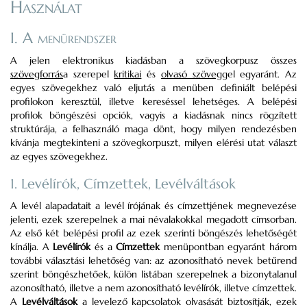
Használat
I. A menürendszer
A jelen elektronikus kiadásban a szövegkorpusz összes
szövegforrás
a szerepel
kritikai
és
olvasó szöveg
gel egyaránt. Az
egyes szövegekhez való eljutás a menüben definiált belépési
profilokon keresztül, illetve kereséssel lehetséges. A belépési
profilok böngészési opciók, vagyis a kiadásnak nincs rögzített
struktúrája, a felhasználó maga dönt, hogy milyen rendezésben
kívánja megtekinteni a szövegkorpuszt, milyen elérési utat választ
az egyes szövegekhez.
1. Levélírók, Címzettek, Levélváltások
A levél alapadatait a levél írójának és címzettjének megnevezése
jelenti, ezek szerepelnek a mai névalakokkal megadott címsorban.
Az első két belépési profil az ezek szerinti böngészés lehetőségét
kínálja. A
Levélírók
és a
Címzettek
menüpontban egyaránt három
további választási lehetőség van: az azonosítható nevek betűrend
szerint böngészhetőek, külön listában szerepelnek a bizonytalanul
azonosítható, illetve a nem azonosítható levélírók, illetve címzettek.
A
Levélváltások
a levelező kapcsolatok olvasását biztosítják, ezek