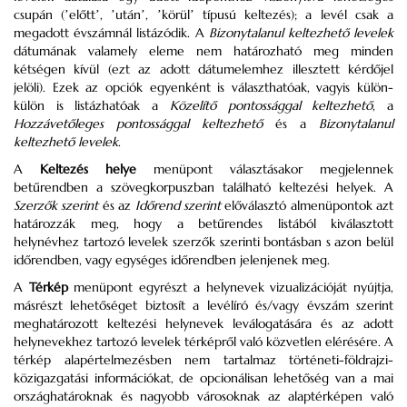
csupán (ʼelőttʼ, ʼutánʼ, ʼkörülʼ típusú keltezés); a levél csak a
megadott évszámnál listázódik. A
Bizonytalanul keltezhető levelek
dátumának valamely eleme nem határozható meg minden
kétségen kívül (ezt az adott dátumelemhez illesztett kérdőjel
jelöli). Ezek az opciók egyenként is választhatóak, vagyis külön-
külön is listázhatóak a
Közelítő pontossággal keltezhető
, a
Hozzávetőleges pontossággal keltezhető
és a
Bizonytalanul
keltezhető levelek
.
A
Keltezés helye
menüpont választásakor megjelennek
betűrendben a szövegkorpuszban található keltezési helyek. A
Szerzők szerint
és az
Időrend szerint
előválasztó almenüpontok azt
határozzák meg, hogy a betűrendes listából kiválasztott
helynévhez tartozó levelek szerzők szerinti bontásban s azon belül
időrendben, vagy egységes időrendben jelenjenek meg.
A
Térkép
menüpont egyrészt a helynevek vizualizációját nyújtja,
másrészt lehetőséget biztosít a levélíró és/vagy évszám szerint
meghatározott keltezési helynevek leválogatására és az adott
helynevekhez tartozó levelek térképről való közvetlen elérésére. A
térkép alapértelmezésben nem tartalmaz történeti-földrajzi-
közigazgatási információkat, de opcionálisan lehetőség van a mai
országhatároknak és nagyobb városoknak az alaptérképen való