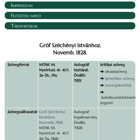
Impresszum
Feltöltési napló
Társportálok
Gróf Széchényi Istvánhoz.
Novemb. 1828.
Szövegforrás
MTAK M.
Autográf
kritikai szöveg
Nyelvtud. 4r. 41/I.
tisztázat.
olvasószöveg
2a–3b., 19a.
Önálló.
genetikus szöveg
?1831
szövegidentitás
keletkezéstörténeti
jegyzet
Szövegváltozatok
Gróf Széchenyi
Autográf
Istvánhoz.
fogalmazvány.
Novemb. 1828.
Önálló.
MTAK M.
?1828
Nyelvtud. 4r. 41/I.
4a–5a., 18ab.