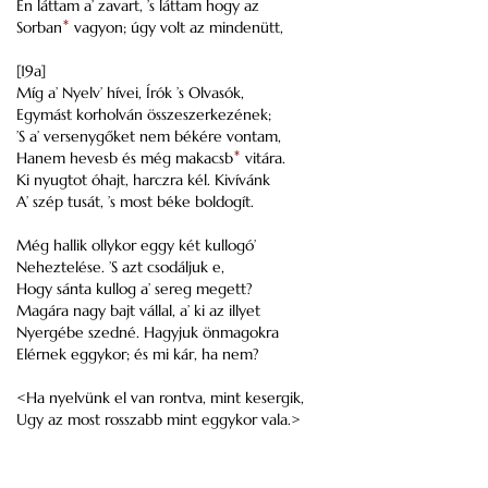
Én láttam a’ zavart, ’s láttam hogy az
Sorban
*
vagyon; úgy volt az mindenütt,
[19a]
Míg a’ Nyelv’ hívei, Írók ’s Olvasók,
Egymást korholván összeszerkezének;
’S a’ versenygőket nem békére vontam,
Hanem hevesb és még makacsb
*
vitára.
Ki nyugtot óhajt, harczra kél. Kivívánk
A’ szép tusát, ’s most béke boldogít.
Még hallik ollykor eggy két kullogó’
Neheztelése. ’S azt csodáljuk e,
Hogy sánta kullog a’ sereg megett?
Magára nagy bajt vállal, a’ ki az illyet
Nyergébe szedné. Hagyjuk önmagokra
Elérnek eggykor; és mi kár, ha nem?
<Ha nyelvünk el van rontva, mint kesergik,
Ugy az most rosszabb mint eggykor vala.>