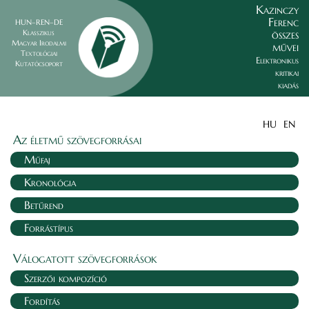
Kazinczy
Ferenc
HUN–REN–DE
összes
Klasszikus
Magyar Irodalmi
művei
Textológiai
Elektronikus
Kutatócsoport
kritikai
kiadás
HU
EN
Az életmű szövegforrásai
Műfaj
Kronológia
Betűrend
Forrástípus
Válogatott szövegforrások
Szerzői kompozíció
Fordítás