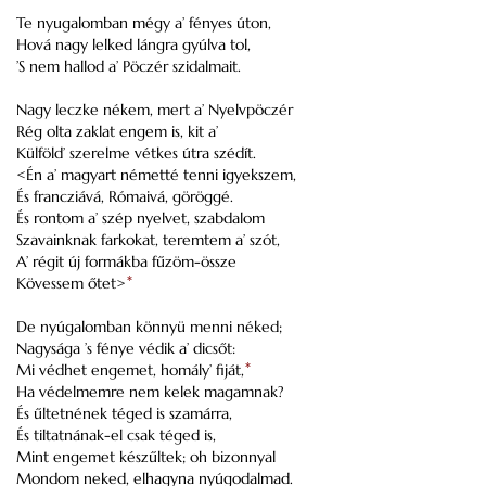
Te nyugalomban mégy a’ fényes úton,
Hová nagy lelked lángra gyúlva tol,
’S nem hallod a’ Pöczér szidalmait.
Nagy leczke nékem, mert a’ Nyelvpöczér
Rég olta zaklat engem is, kit a’
Külföld’ szerelme vétkes útra szédít.
<Én a’ magyart németté tenni igyekszem,
És francziává, Rómaivá, göröggé.
És rontom a’ szép nyelvet, szabdalom
Szavainknak farkokat, teremtem a’ szót,
A’ régit új formákba fűzöm-össze
Kövessem őtet>
*
De nyúgalomban könnyü menni néked;
Nagysága ’s fénye védik a’ dicsőt:
Mi védhet engemet, homály’ fiját,
*
Ha védelmemre nem kelek magamnak?
És űltetnének téged is szamárra,
És tiltatnának-el csak téged is,
Mint engemet készűltek; oh bizonnyal
Mondom neked, elhagyna nyúgodalmad.