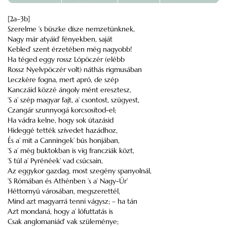
[2a–3b]
Szerelme ’s büszke dísze nemzetünknek,
Nagy már atyáid’ fényekben, saját
Kebled’ szent érzetében még nagyobb!
Ha téged eggy rossz Lópöczér (elébb
Rossz Nyelvpöczér volt) náthás rigmusában
Leczkére fogna, mert apró, de szép
Kanczáid közzé ángoly mént eresztesz,
’S a’ szép magyar fajt, a’ csontost, szügyest,
Czangár szunnyogá korcsosítod-el;
Ha vádra kelne, hogy sok útazásid
Hideggé tették szívedet hazádhoz,
És a’ mit a Canningek’ bús honjában,
’S a’ még buktokban is víg francziák közt,
’S túl a’ Pyrénéek’ vad csúcsain,
Az eggykor gazdag, most szegény spanyolnál,
’S Rómában és Athénben ’s a’ Nagy-Úr’
Héttornyú városában, megszerettél,
Mind azt magyarrá tenni vágysz; – ha tán
Azt mondaná, hogy a’ lófuttatás is
Csak anglomaniád’ vak szüleménye;