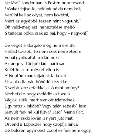
Ne lásd
*
Londonban, ’s Pesten nem teszed;
Erőnket fejtsd-ki, nékünk példa nem kell;
Kerűlni kell az ollyat, nem követni,
Mert az egyébbé tészen mint vagyunk.
*
Oh valld-meg azt: neheztelése méltó,
’S tanácsa bölcs; csak az baj, hogy – nagyon!
*
De véget a’ dorgáló még nem ére itt;
Halljad tovább. Te nem csak nemzetedre
Vonál gyalázatot, midőn neki
Az ángolyt tőd példáúl: pártosan
Kelél-fel a’ természet ellen is,
A’ Neptún’ magzatjainak farkokat
Elcsapkodtatván hóhérló kezekkel.
’S szebb kecskefarkkal a’ ló mint amúgy?
Nézhet’d e hogy cselédid azt szelik,
Vágják, sütik, mert romlott ízletednek
Úgy tetszik inkább? Vagy talán sebesb
*
lesz
Lenyúlt fark nélkül futva? Lásd
*
Manó Pált,
Az nem zsidó lován is nyert jutalmat.
Örvend a’ Lópöczér hogy czopfja nincs;
De bölcsen ugymond, czopf és fark nem eggy.