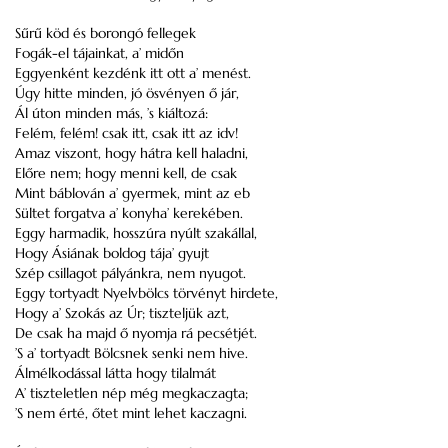
Sűrű köd és borongó fellegek
Fogák-el tájainkat, a’ midőn
Eggyenként kezdénk itt ott a’ menést.
Úgy hitte minden, jó ösvényen ő jár,
Ál úton minden más, ’s kiáltozá:
Felém, felém! csak itt, csak itt az idv!
Amaz viszont, hogy hátra kell haladni,
Előre nem; hogy menni kell, de csak
Mint báblován a’ gyermek, mint az eb
Sültet forgatva a’ konyha’ kerekében.
Eggy harmadik, hosszúra nyúlt szakállal,
Hogy Ásiának boldog tája’ gyujt
Szép csillagot pályánkra, nem nyugot.
Eggy tortyadt Nyelvbölcs törvényt hirdete,
Hogy a’ Szokás az Úr; tiszteljük azt,
De csak ha majd ő nyomja rá pecsétjét.
’S a’ tortyadt Bölcsnek senki nem hive.
Álmélkodással látta hogy tilalmát
A’ tiszteletlen nép még megkaczagta;
’S nem érté, őtet mint lehet kaczagni.