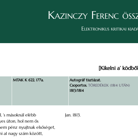
Kazinczy Ferenc öss
Elektronikus kritikai kiad
[Kikelni a’ ködbő
MTAK K 622. 177a.
Autográf tisztázat.
Csoportos.
TÖREDÉKEK (1814 UTÁN)
1813/1814
l, ’s másoknál elébb
Jan. 1813.
yes úton, hol nem ős
nem pénz nyujtnak elsőséget,
tni a1 nagy szám között,