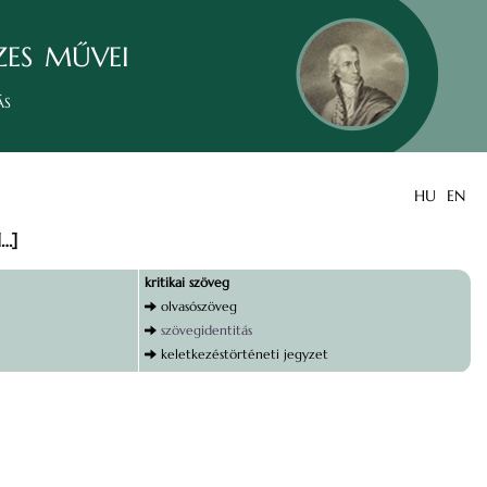
zes művei
ás
HU
EN
l…]
kritikai szöveg
olvasószöveg
szövegidentitás
keletkezéstörténeti jegyzet