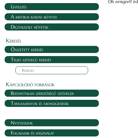
Oh zengzet! éde
Levelezés
A kritikai kiadás kötetei
Digitalizált kötetek
Keresés
Összetett keresés
Teljes szövegű keresés
Kapcsolódó források
Bizonytalan szerzőségű szövegek
Tanulmányok és monográfiák
Nyitóoldal
Fogalmak és használat