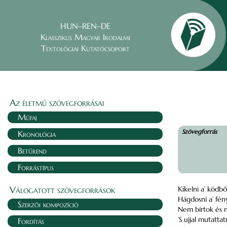
HUN–REN–DE
Klasszikus Magyar Irodalmi
Textológiai Kutatócsoport
Az életmű szövegforrásai
Műfaj
Szövegforrás
Kronológia
Betűrend
Forrástípus
Válogatott szövegforrások
Kikelni a’ ködbő
Hágdosni a’ fén
Szerzői kompozíció
Nem bírtok és 
’S ujjal mutatta
Fordítás