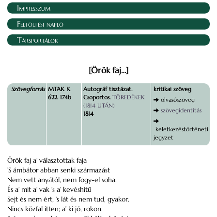
Impresszum
Feltöltési napló
Társportálok
[Örök faj…]
Szövegforrás
MTAK K
Autográf tisztázat.
kritikai szöveg
622. 174b
Csoportos.
TÖREDÉKEK
olvasószöveg
(1814 UTÁN)
szövegidentitás
1814
keletkezéstörténeti
jegyzet
Örök faj a’ választottak faja
’S ámbátor abban senki származást
Nem vett anyától, nem fogy-el soha.
És a’ mit a’ vak ’s a’ kevéshitű
Sejt és nem ért, ’s lát és nem tud, gyakor.
Nincs közfal itten; a’ ki jó, rokon.