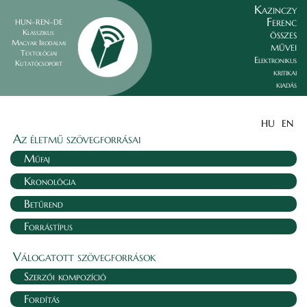
Kazinczy
Ferenc
HUN–REN–DE
összes
Klasszikus
Magyar Irodalmi
művei
Textológiai
Elektronikus
Kutatócsoport
kritikai
kiadás
HU
EN
Az életmű szövegforrásai
Műfaj
Kronológia
Betűrend
Forrástípus
Válogatott szövegforrások
Szerzői kompozíció
Fordítás