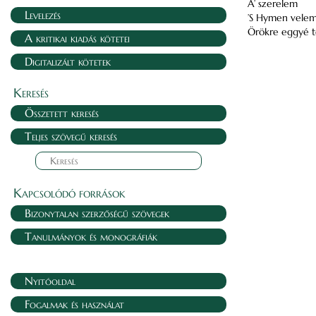
A’ szerelem
Levelezés
’S Hymen vele
Örökre eggyé t
A kritikai kiadás kötetei
Digitalizált kötetek
Keresés
Összetett keresés
Teljes szövegű keresés
Kapcsolódó források
Bizonytalan szerzőségű szövegek
Tanulmányok és monográfiák
Nyitóoldal
Fogalmak és használat