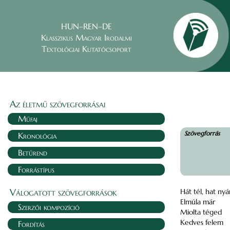
HUN–REN–DE
Klasszikus Magyar Irodalmi
Textológiai Kutatócsoport
Az életmű szövegforrásai
Műfaj
Szövegforrás
Kronológia
Betűrend
Forrástípus
Válogatott szövegforrások
Hát tél, hat nyá
Elmúla már
Szerzői kompozíció
Miolta téged
Kedves felem
Fordítás