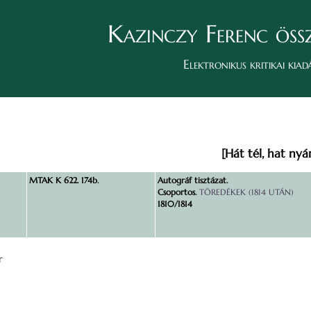
Kazinczy Ferenc öss
Elektronikus kritikai kiad
[Hát tél, hat nyá
MTAK K 622. 174b.
Autográf tisztázat.
Csoportos.
TÖREDÉKEK (1814 UTÁN)
1810/1814
r