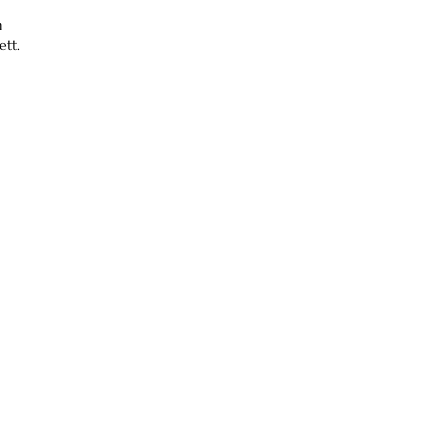
m
ett.