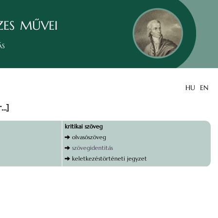
zes művei
ás
HU
EN
r…]
kritikai szöveg
olvasószöveg
szövegidentitás
keletkezéstörténeti jegyzet