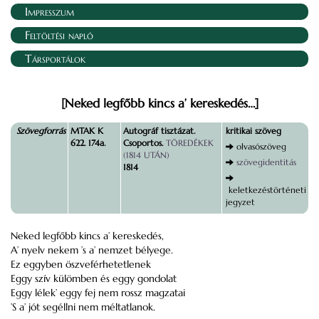
Impresszum
Feltöltési napló
Társportálok
[Neked legfőbb kincs a’ kereskedés…]
Szövegforrás
MTAK K
Autográf tisztázat.
kritikai szöveg
622. 174a.
Csoportos.
TÖREDÉKEK
olvasószöveg
(1814 UTÁN)
szövegidentitás
1814
keletkezéstörténeti
jegyzet
Neked legfőbb kincs a’ kereskedés,
A’ nyelv nekem ’s a’ nemzet bélyege.
Ez eggyben öszveférhetetlenek
Eggy szív külömben és eggy gondolat
Eggy lélek’ eggy fej nem rossz magzatai
’S a’ jót segéllni nem méltatlanok.