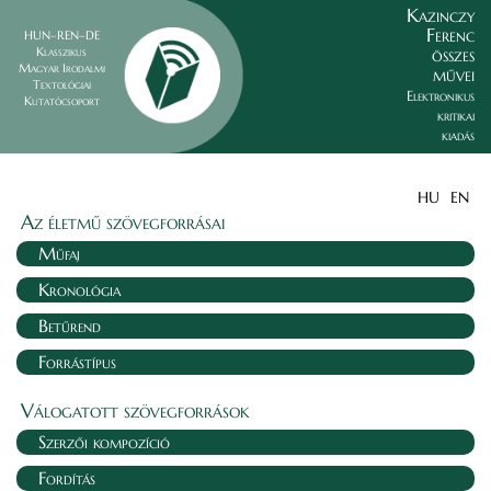
Kazinczy
Ferenc
HUN–REN–DE
összes
Klasszikus
Magyar Irodalmi
művei
Textológiai
Elektronikus
Kutatócsoport
kritikai
kiadás
HU
EN
Az életmű szövegforrásai
Műfaj
Kronológia
Betűrend
Forrástípus
Válogatott szövegforrások
Szerzői kompozíció
Fordítás