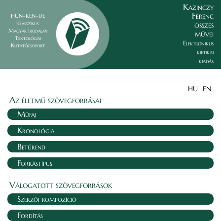
Kazinczy
Ferenc
HUN–REN–DE
összes
Klasszikus
Magyar Irodalmi
művei
Textológiai
Elektronikus
Kutatócsoport
kritikai
kiadás
HU
EN
Az életmű szövegforrásai
Műfaj
Kronológia
Betűrend
Forrástípus
Válogatott szövegforrások
Szerzői kompozíció
Fordítás