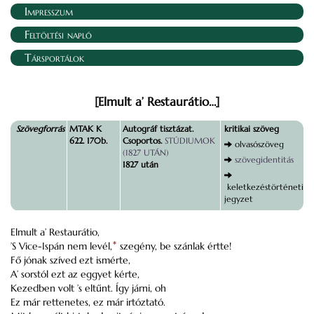
Impresszum
Feltöltési napló
Társportálok
[Elmult a’ Restaurátio…]
Szövegforrás
MTAK K
Autográf tisztázat.
kritikai szöveg
622. 170b.
Csoportos.
STÚDIUMOK
olvasószöveg
(1827 UTÁN)
szövegidentitás
1827 után
keletkezéstörténeti
jegyzet
Elmult a’ Restaurátio,
’S Vice-Ispán nem levél,
*
szegény, be szánlak értte!
Fő jónak szíved ezt ismérte,
A’ sorstól ezt az eggyet kérte,
Kezedben volt ’s eltűnt. Így járni, oh
Ez már rettenetes, ez már irtóztató.