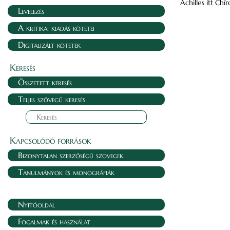
Achilles itt Chír
Levelezés
A kritikai kiadás kötetei
Digitalizált kötetek
Keresés
Összetett keresés
Teljes szövegű keresés
Kapcsolódó források
Bizonytalan szerzőségű szövegek
Tanulmányok és monográfiák
Nyitóoldal
Fogalmak és használat