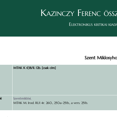
Kazinczy Ferenc öss
Elektronikus kritikai kiad
Szent Miklosyho
MTAK K 638/II. 12b. [csak cím]
ok
Szentmiklósi.
MTAK M. Irod. RUI 4r. 260., 250a–251b., a vers: 251b.