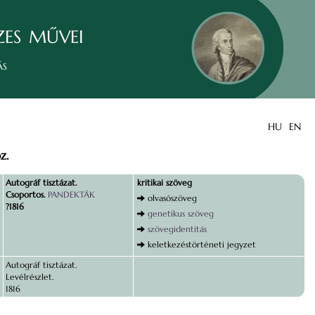
zes művei
ás
HU
EN
z.
Autográf tisztázat.
kritikai szöveg
Csoportos.
PANDEKTÁK
olvasószöveg
?1816
genetikus szöveg
szövegidentitás
keletkezéstörténeti jegyzet
Autográf tisztázat.
Levélrészlet.
1816