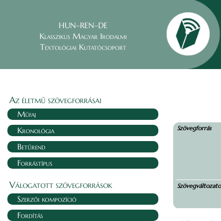
HUN–REN–DE
Klasszikus Magyar Irodalmi
Textológiai Kutatócsoport
Az életmű szövegforrásai
Műfaj
Szövegforrás
Kronológia
Betűrend
Forrástípus
Válogatott szövegforrások
Szövegváltozat
Szerzői kompozíció
Fordítás