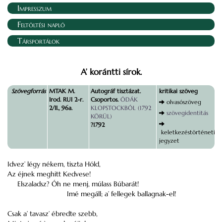
Impresszum
Feltöltési napló
Társportálok
A’ korántti sírok.
Szövegforrás
MTAK M.
Autográf tisztázat.
kritikai szöveg
Irod. RUI 2-r.
Csoportos.
ÓDÁK
olvasószöveg
2/II., 96a.
KLOPSTOCKBÓL (1792
szövegidentitás
KÖRÜL)
?1792
keletkezéstörténeti
jegyzet
Idvez’ légy nékem, tiszta Hóld,
Az éjnek meghitt Kedvese!
Elszaladsz? Óh ne menj, múlass Búbarát!
Imé megáll; a’ fellegek ballagnak-el!
Csak a’ tavasz’ ébredte szebb,