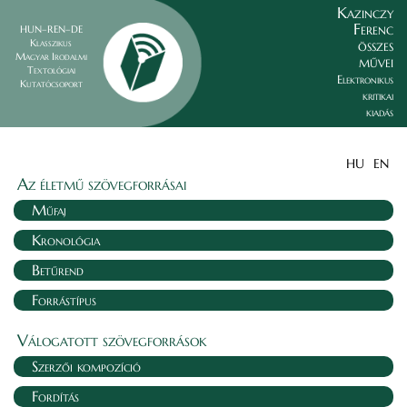
Kazinczy
Ferenc
HUN–REN–DE
összes
Klasszikus
Magyar Irodalmi
művei
Textológiai
Elektronikus
Kutatócsoport
kritikai
kiadás
HU
EN
Az életmű szövegforrásai
Műfaj
Kronológia
Betűrend
Forrástípus
Válogatott szövegforrások
Szerzői kompozíció
Fordítás