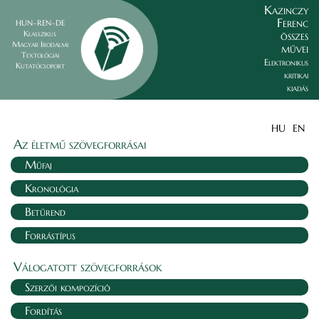
Kazinczy
Ferenc
HUN–REN–DE
összes
Klasszikus
Magyar Irodalmi
művei
Textológiai
Elektronikus
Kutatócsoport
kritikai
kiadás
HU
EN
Az életmű szövegforrásai
Műfaj
Kronológia
Betűrend
Forrástípus
Válogatott szövegforrások
Szerzői kompozíció
Fordítás