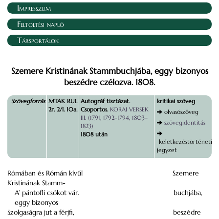
Impresszum
Feltöltési napló
Társportálok
Szemere Kristinának Stammbuchjába, eggy bizonyos
beszédre czélozva. 1808.
Szövegforrás
MTAK RUI.
Autográf tisztázat.
kritikai szöveg
2r. 2/I. 10a.
Csoportos.
KORAI VERSEK
olvasószöveg
III. (1791, 1792–1794, 1803–
szövegidentitás
1823)
1808 után
keletkezéstörténeti
jegyzet
Rómában és Rómán kívűl
Szemere
Kristinának Stamm-
A’ pántofli csókot vár.
buchjába,
eggy bizonyos
Szolgaságra jut a férjfi,
beszédre