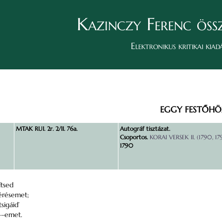
Kazinczy Ferenc öss
Elektronikus kritikai kiad
EGGY FESTŐHÖ
MTAK RUI. 2r. 2/II. 76a.
Autográf tisztázat.
Csoportos.
KORAI VERSEK II. (1790, 17
1790
ítsed
érésemet;
sigáid’
–––emet.