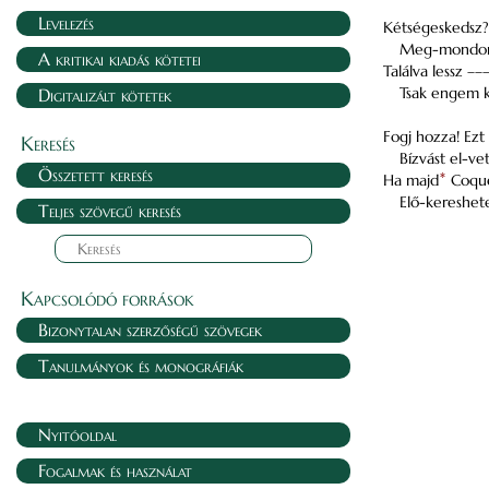
Levelezés
Kétségeskedsz? 
Meg-mondom 
A kritikai kiadás kötetei
Találva lessz ––
Tsak engem k
Digitalizált kötetek
Fogj hozza! Ezt
Keresés
Bízvást el-v
Összetett keresés
Ha majd
*
Coque
Elő-kereshet
Teljes szövegű keresés
Kapcsolódó források
Bizonytalan szerzőségű szövegek
Tanulmányok és monográfiák
Nyitóoldal
Fogalmak és használat