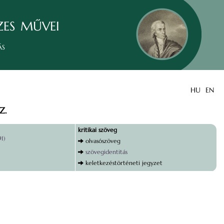
zes művei
ás
HU
EN
Z.
kritikai szöveg
91)
olvasószöveg
szövegidentitás
keletkezéstörténeti jegyzet