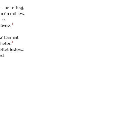
– ne rettegj,
én mit fess.
––e,
övess.
*
 a’ Carmint
etheted
*
ttet festessz
ed.