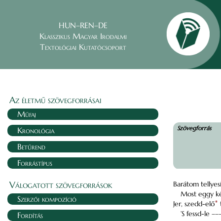
HUN–REN–DE
Klasszikus Magyar Irodalmi
Textológiai Kutatócsoport
Az életmű szövegforrásai
Műfaj
Szövegforrás
Kronológia
Betűrend
Forrástípus
Válogatott szövegforrások
Barátom tellyes
Most eggy k
Szerzői kompozíció
Jer, szedd-elő
*
t
’S fessd-le –
Fordítás