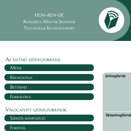
HUN–REN–DE
Klasszikus Magyar Irodalmi
Textológiai Kutatócsoport
Az életmű szövegforrásai
Műfaj
Szövegforrás
Kronológia
Betűrend
Forrástípus
Válogatott szövegforrások
Társszövegforrá
Szerzői kompozíció
Fordítás