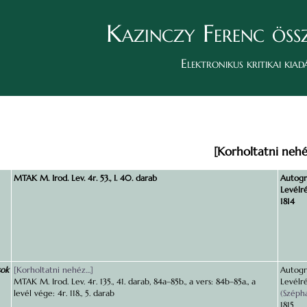
Kazinczy Ferenc öss
Elektronikus kritikai kiad
[Korholtatni nehé
MTAK M. Irod. Lev. 4r. 53., I. 40. darab
Autográ
Levélré
1814
sok
[Korholtatni nehéz…]
Autográ
MTAK M. Irod. Lev. 4r. 135., 41. darab, 84a–85b., a vers: 84b–85a., a
Levélré
levél vége: 4r. 118., 5. darab
(Szépha
1815