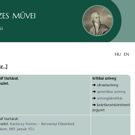
zes művei
ás
HU
EN
z…]
f tisztázat.
kritikai szöveg
szlet.
olvasószöveg
genetikus szöveg
szövegidentitás
keletkezéstörténeti
jegyzet
f tisztázat.
szlet.
Kazinczy Ferenc – Berzsenyi Dánielnek
lom, 1815. január 10.)