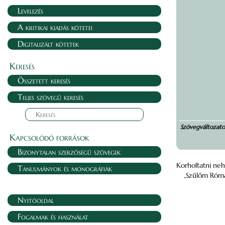
Levelezés
A kritikai kiadás kötetei
Digitalizált kötetek
Keresés
Összetett keresés
Teljes szövegű keresés
Szövegváltozat
Kapcsolódó források
Bizonytalan szerzőségű szövegek
Korholtatni neh
Tanulmányok és monográfiák
„Szűlőm Róma
Nyitóoldal
Fogalmak és használat