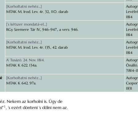
[Korholtatni nehéz…]
Autográ
MTAK M. Irod. Lev. 4r. 32., 110. darab
Levélré
1814
[’s kétszer mondatá-el…]
Autográ
RGy Szemere Tár IV., 946–947., a vers: 946.
Levélré
1814
[Korholtatni nehéz…]
Autográ
MTAK M. Irod. Lev. 4r. 135., 42. darab
Levélré
1814
A’ Tusázó. 24. Nov. 1814.
Autográ
MTAK K 622. 134a.
Önálló.
?1814–1
ok
[Korholtatni nehéz…]
Autográ
MTAK K 642. 97a.
Csopor
1831
éz. Nekem az korholni is. Úgy de
!”
1
, ’s ezért dönteni ’s dőlni nem az.