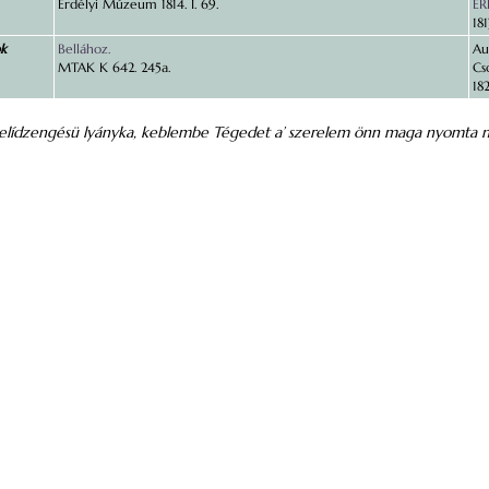
Erdélyi Múzeum 1814. I. 69.
ER
18
ok
Bellához.
Au
MTAK K 642. 245a.
Cs
18
szelídzengésü lyányka, keblembe Tégedet a’ szerelem önn maga nyomta 