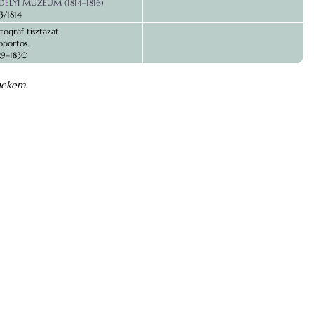
DÉLYI MUZÉUM (1814–1816)
13/1814
tográf tisztázat.
oportos.
29–1830
nekem.