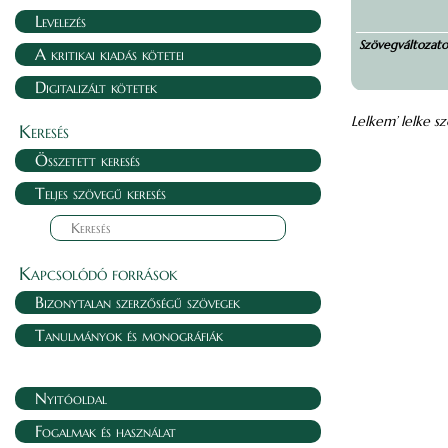
Levelezés
Szövegváltozat
A kritikai kiadás kötetei
Digitalizált kötetek
Lelkem’ lelke 
Keresés
Összetett keresés
Teljes szövegű keresés
Kapcsolódó források
Bizonytalan szerzőségű szövegek
Tanulmányok és monográfiák
Nyitóoldal
Fogalmak és használat