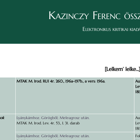
Kazinczy Ferenc öss
Elektronikus kritikai kiad
[Lelkem’ lelke...
MTAK M. Irod. RUI 4r. 260., 196a–197b., a vers: 196a.
Au
Le
181
sok
Lyánykámhoz. Görögből; Meleagrosz után.
Au
MTAK M. Irod. Lev. 4r. 53., I. 31. darab
Le
181
Lyánykámhoz. Görögből; Meleagrosz után.
Fo