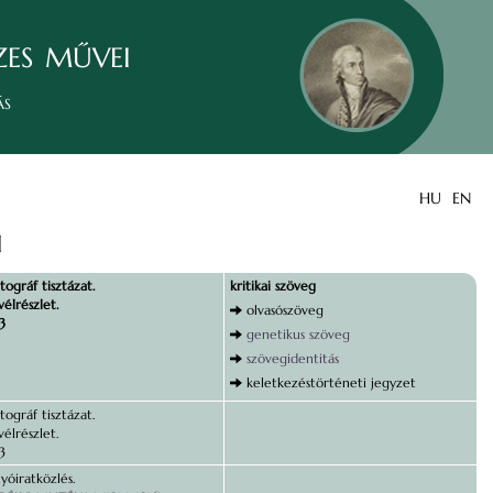
zes művei
ás
HU
EN
]
tográf tisztázat.
kritikai szöveg
vélrészlet.
olvasószöveg
3
genetikus szöveg
szövegidentitás
keletkezéstörténeti jegyzet
tográf tisztázat.
vélrészlet.
3
lyóiratközlés.