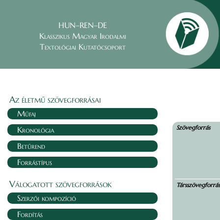
HUN–REN–DE
Klasszikus Magyar Irodalmi
Textológiai Kutatócsoport
Az életmű szövegforrásai
Műfaj
Szövegforrás
Kronológia
Betűrend
Forrástípus
Válogatott szövegforrások
Társszövegforrá
Szerzői kompozíció
Fordítás