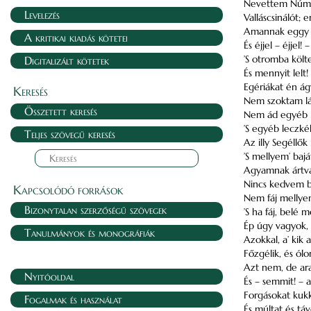
Nevettem Númá
Levelezés
Valláscsinálót;
Amannak eggy s
A kritikai kiadás kötetei
És éjjel – éjjel!
’S otromba költ
Digitalizált kötetek
És mennyit lelt!
Egériákat én á
Keresés
Nem szoktam lát
Összetett keresés
Nem ád egyéb l
’S egyéb leczké
Teljes szövegű keresés
Az illy Segéllő
’S mellyem’ baj
Agyamnak ártva
Nincs kedvem b
Kapcsolódó források
Nem fáj mellyem
Bizonytalan szerzőségű szövegek
’S ha fáj, belé 
Ép úgy vagyok, 
Tanulmányok és monográfiák
Azokkal, a’ kik 
Főzgélik, és ól
Azt nem, de ar
Nyitóoldal
És – semmit! – a’
Forgásokat kuk
Fogalmak és használat
És múltat és táv