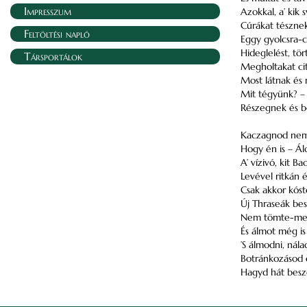
Impresszum
Azokkal, a’ kik
Cúrákat tészne
Feltöltési napló
Eggy gyolcsra-c
Hideglelést, tör
Társportálok
Megholtakat cit
Most látnak és 
Mit tégyünk? – 
Részegnek és b
Kaczagnod nem 
Hogy én is – Ál
A’ vízivó, kit Ba
Levével ritkán él
Csak akkor kóst
Új Thraseák bes
Nem tömte-meg
És álmot még is 
’S álmodni, nála
Botránkozásod ez
Hagyd hát besz