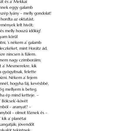
t és a’ Mekkai
 ennek eggy galamb
zép lyány – melly gondolat!
 – hordta az oktatást.
emények lelt hivőt;
 és melly hosszú időkig!
gyam körűl
ni, ’s nékem a’ galamb
eczkéket, mint Horátz ád,
kre nincsen is fülem.
k nem nagy czimboráim;
át a’ Mesmerekre, kik
 gyógyítnak, felette
ízni. Nékem a’ fejem
nél, hogyha fáj, kevésbbé,
még mellyem is beteg.
ha ép mind ketteje. –
a’ Bölcsek’-kövét
omból – aranyat? –
anyból – olmot főznek és –
 kik a’ planétai
kangatják; jövendőt
olvalót tekintnek;