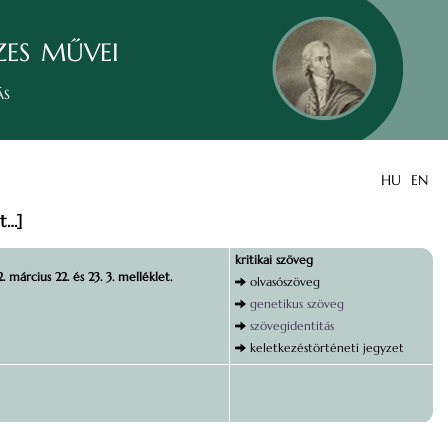
zes művei
ás
HU
EN
t…]
kritikai szöveg
. március 22. és 23. 3. melléklet.
olvasószöveg
genetikus szöveg
szövegidentitás
keletkezéstörténeti jegyzet