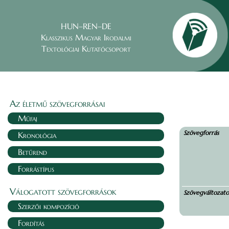
HUN–REN–DE
Klasszikus Magyar Irodalmi
Textológiai Kutatócsoport
Az életmű szövegforrásai
Műfaj
Szövegforrás
Kronológia
Betűrend
Forrástípus
Válogatott szövegforrások
Szövegváltozat
Szerzői kompozíció
Fordítás