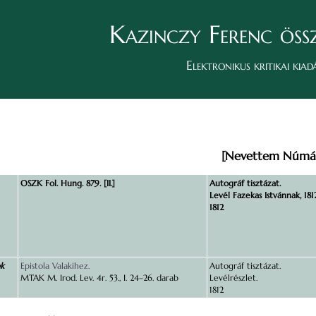
Kazinczy Ferenc öss
Elektronikus kritikai kiad
[Nevettem Númá
OSZK Fol. Hung. 879. [II.]
Autográf tisztázat.
Levél Fazekas Istvánnak, 1812
1812
ok
Epistola Valakihez.
Autográf tisztázat.
MTAK M. Irod. Lev. 4r. 53., I. 24–26. darab
Levélrészlet.
1812