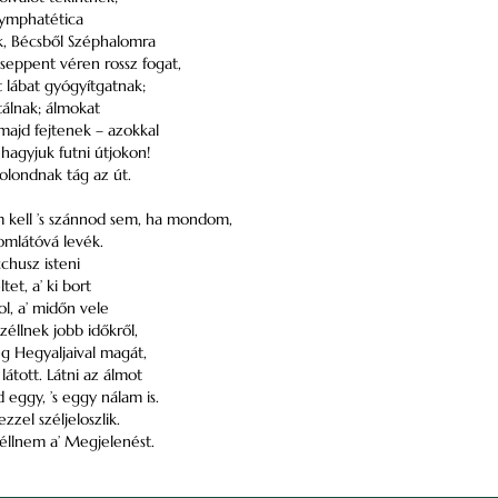
 symphatética
k, Bécsből Széphalomra
seppent véren rossz fogat,
t lábat gyógyítgatnak;
álnak; álmokat
majd fejtenek – azokkal
hagyjuk futni útjokon!
olondnak tág az út.
kell ’s szánnod sem, ha mondom,
omlátóvá levék.
cchusz isteni
tet, a’ ki bort
ol, a’ midőn vele
zéllnek jobb időkről,
 Hegyaljaival magát,
látott. Látni az álmot
d eggy, ’s eggy nálam is.
zel széljeloszlik.
éllnem a’ Megjelenést.