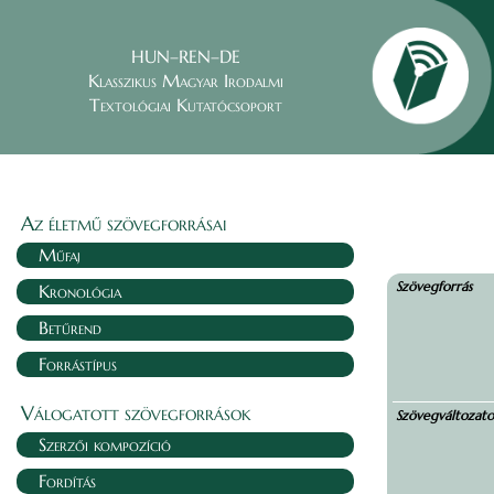
HUN–REN–DE
Klasszikus Magyar Irodalmi
Textológiai Kutatócsoport
Az életmű szövegforrásai
Műfaj
Szövegforrás
Kronológia
Betűrend
Forrástípus
Válogatott szövegforrások
Szövegváltozat
Szerzői kompozíció
Fordítás