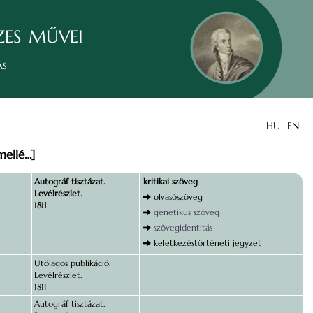
zes művei
ás
HU
EN
mellé…]
Autográf tisztázat.
kritikai szöveg
Levélrészlet.
olvasószöveg
1811
genetikus szöveg
szövegidentitás
keletkezéstörténeti jegyzet
Utólagos publikáció.
Levélrészlet.
1811
Autográf tisztázat.