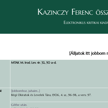
Kazinczy Ferenc öss
Elektronikus kritikai kiad
[Álljatok itt jobbom 
MTAK M. Irod. Lev. 4r. 32., 50 a–d.
ok
[Jobbomhoz, juhaim…]
Régi Okiratok és Levelek Tára, 1906., 4. sz., 96–98., a vers: 97.
Gőthe után.