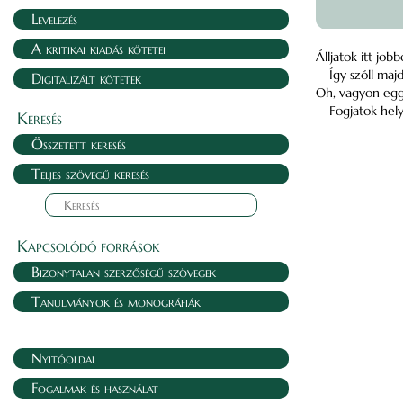
Levelezés
A kritikai kiadás kötetei
Álljatok itt jo
Így szóll majd
Digitalizált kötetek
Oh, vagyon eggy
Fogjatok hel
Keresés
Összetett keresés
Teljes szövegű keresés
Kapcsolódó források
Bizonytalan szerzőségű szövegek
Tanulmányok és monográfiák
Nyitóoldal
Fogalmak és használat