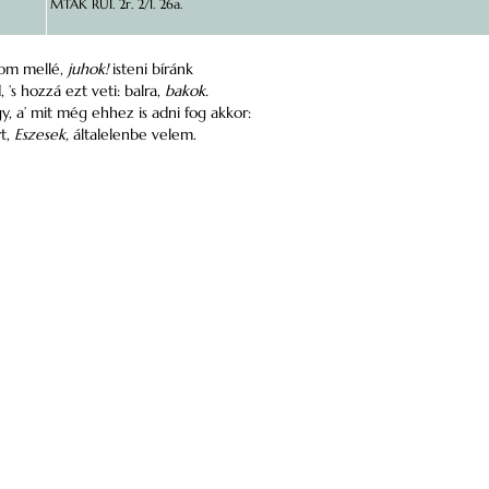
MTAK RUI. 2r. 2/I. 26a.
bbom mellé,
juhok!
isteni bíránk
, ’s hozzá ezt veti: balra,
bakok.
, a’ mit még ehhez is adni fog akkor:
yt,
Eszesek,
általelenbe velem.