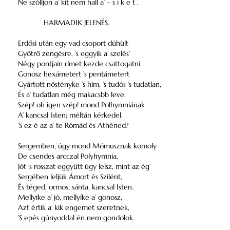
Ne szólljon a’ kit nem hall a’ – s i k e t .
HARMADIK JELENÉS.
Erdősi után egy vad csoport dühült
Gyötrő zengésre, ’s eggyik a’ szelés’
Négy pontjain rímet kezde csattogatni.
Gonosz hexámetert ’s pentámetert
Gyártott nőstényke ’s hím, ’s tudós ’s tudatlan,
És a’ tudatlan még makacsbb leve.
Szép! oh igen szép! mond Polhymniának
A’ kancsal Isten; méltán kérkedel.
’S ez é az a’ te Rómád és Athéned?
Sergemben, úgy mond Mómusznak komoly
De csendes arcczal Polyhymnia,
Jót ’s rosszat eggyütt úgy lelsz, mint az ég’
Sergében leljük Ámort és Szilént,
És téged, ormos, sánta, kancsal Isten.
Mellyíke a’ jó, mellyíke a’ gonosz,
Azt értik a’ kik engemet szeretnek,
’S epés gúnyoddal én nem gondolok.