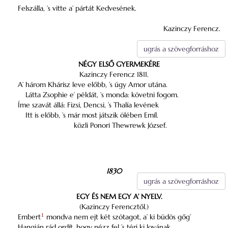
Felszálla, ’s vitte a’ pártát Kedvesének.
Kazinczy Ferencz.
ugrás a szövegforráshoz
NÉGY ELSŐ GYERMEKÉRE
Kazinczy Ferencz 1811.
A’ három Khárisz leve előbb, ’s úgy Amor utána.
Látta Zsophie e’ példát, ’s monda: követni fogom.
Íme szavát állá: Fizsi, Dencsi, ’s Thalía levének
Itt is előbb, ’s már most játszik ölében Emíl.
közli Ponori Thewrewk József.
1830
ugrás a szövegforráshoz
EGY ÉS NEM EGY A’ NYELV.
(Kazinczy Ferencztől.)
Embert
1
mondva nem ejt két szótagot, a’ ki büdös gőg’
Hangján rád ordít, hogy nézz fel ’s térj ki lovának.