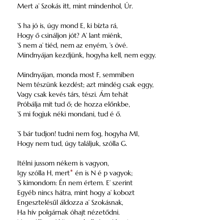
Mert a’ Szokás itt, mint mindenhol, Úr.
’S ha jó is, úgy mond E, ki bízta rá,
Hogy ő csináljon jót? A’ lant miénk,
’S nem a’ tiéd, nem az enyém, ’s övé.
Mindnyájan kezdjünk, hogyha kell, nem eggy.
Mindnyájan, monda most F, semmiben
Nem tészünk kezdést; azt mindég csak eggy,
Vagy csak kevés társ, tészi. Ám tehát
Próbálja mit tud ő; de hozza előnkbe,
’S mi fogjuk néki mondani, tud é ő.
’S bár tudjon! tudni nem fog, hogyha MI,
Hogy nem tud, úgy találjuk, szólla G.
Itélni jussom nékem is vagyon,
Igy szólla H, mert
*
én is N é p vagyok;
’S kimondom: Én nem értem. E’ szerint
Egyéb nincs hátra, mint hogy a’ kobozt
Engesztelésűl áldozza a’ Szokásnak,
Ha hív polgárnak óhajt nézetődni.