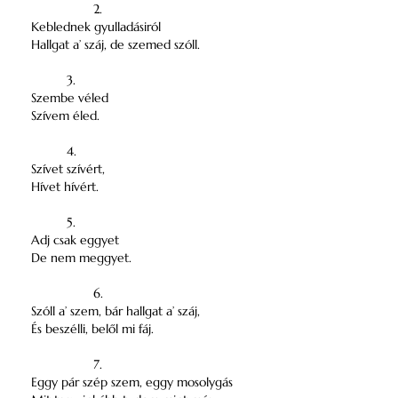
2.
Keblednek gyulladásiról
Hallgat a’ száj, de szemed szóll.
3.
Szembe véled
Szívem éled.
4.
Szívet szívért,
Hívet hívért.
5.
Adj csak eggyet
De nem meggyet.
6.
Szóll a’ szem, bár hallgat a’ száj,
És beszélli, belől mi fáj.
7.
Eggy pár szép szem, eggy mosolygás