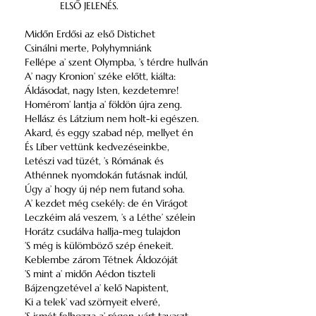
ELSŐ JELENÉS.
Midőn Erdősi az első Distichet
Csinálni merte, Polyhymniánk
Fellépe a’ szent Olympba, ’s térdre hullván
A’ nagy Kronion’ széke előtt, kiálta:
Áldásodat, nagy Isten, kezdetemre!
Homérom’ lantja a’ földön újra zeng.
Hellász és Látzium nem holt-ki egészen.
Akard, és eggy szabad nép, mellyet én
És Líber vettünk kedvezéseinkbe,
Letészi vad tüzét, ’s Rómának és
Athénnek nyomdokán futásnak indúl,
Úgy a’ hogy új nép nem futand soha.
A’ kezdet még csekély: de én Virágot
Leczkéim alá veszem, ’s a Léthe’ szélein
Horátz csudálva hallja-meg tulajdon
’S még is külömböző szép énekeit.
Keblembe zárom Tétnek Áldozóját
’S mint a’ midőn Aédon tiszteli
Bájzengzetével a’ kelő Napistent,
Ki a telek’ vad szörnyeit elveré,