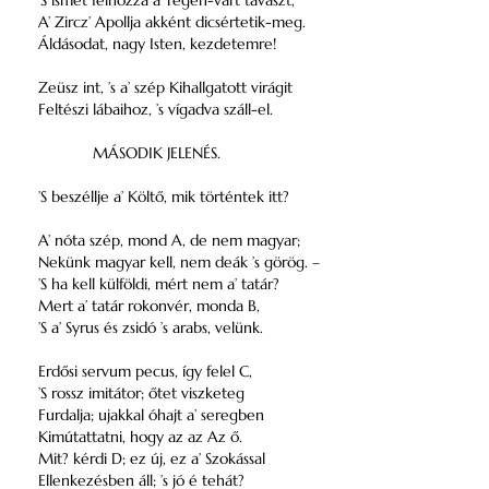
’S ismét felhozza a’ régen-várt tavaszt,
A’ Zircz’ Apollja akként dicsértetik-meg.
Áldásodat, nagy Isten, kezdetemre!
Zeüsz int, ’s a’ szép Kihallgatott virágit
Feltészi lábaihoz, ’s vígadva száll-el.
MÁSODIK JELENÉS.
’S beszéllje a’ Költő, mik történtek itt?
A’ nóta szép, mond A, de nem magyar;
Nekünk magyar kell, nem deák ’s görög. –
’S ha kell külföldi, mért nem a’ tatár?
Mert a’ tatár rokonvér, monda B,
’S a’ Syrus és zsidó ’s arabs, velünk.
Erdősi servum pecus, így felel C,
’S rossz imitátor; őtet viszketeg
Furdalja; ujakkal óhajt a’ seregben
Kimútattatni, hogy az az Az ő.
Mit? kérdi D; ez új, ez a’ Szokással
Ellenkezésben áll; ’s jó é tehát?