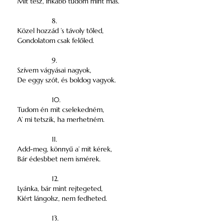
Mit tesz, inkább tudom mint más.
8.
Közel hozzád ’s távoly tőled,
Gondolatom csak felőled.
9.
Szívem vágyásai nagyok,
De eggy szót, és boldog vagyok.
10.
Tudom én mit cselekedném,
A’ mi tetszik, ha merhetném.
11.
Add-meg, könnyű a’ mit kérek,
Bár édesbbet nem ismérek.
12.
Lyánka, bár mint rejtegeted,
Kiért lángolsz, nem fedheted.
13.