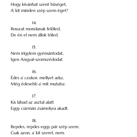
Hogy kívánhat szent hűséget,
A’ kit minden szép szem éget?
14.
Rosszat mondanak felőled,
De én el nem állok tőled.
15.
Nem irígylem gyémántodat,
Igen Angyal-szomszédodat.
16.
Édes a’ czukor, mellyet adsz,
Még édesebb a’ mit mutatsz.
17.
Kis lábad az asztal alatt
Eggy csizmán zsámolyra akadt.
18.
Repdes, repdes eggy pár szép szem,
Csak azon, a’ kit szeret, nem.