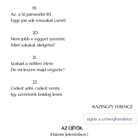
19.
Az, a’ ki párosodni fél,
Eggy jón sok rosszakat cserél.
20.
Nem jobb e eggyet szeretni,
Mint sokakat ölelgetni?
21.
Szabad a’ nőtlen’ élete,
De mi leszen majd végzete?
22.
Csókot adni, csókot venni,
Igy szeretnék boldog lenni.
KAZINCZY FERENCZ.
ugrás a szövegforráshoz
AZ ÚJÍTÓK.
(Három Jelenésben.)