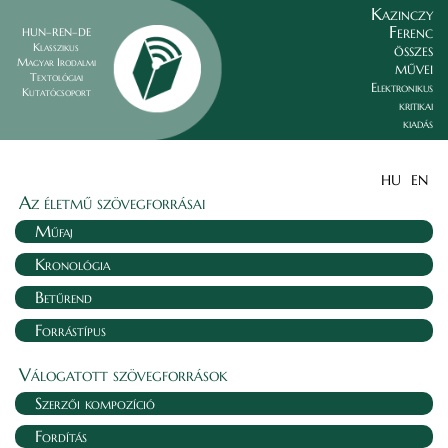
Kazinczy
Ferenc
HUN–REN–DE
összes
Klasszikus
Magyar Irodalmi
művei
Textológiai
Elektronikus
Kutatócsoport
kritikai
kiadás
HU
EN
Az életmű szövegforrásai
Műfaj
Kronológia
Betűrend
Forrástípus
Válogatott szövegforrások
Szerzői kompozíció
Fordítás