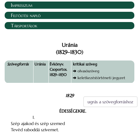
Impresszum
Feltöltési napló
Társportálok
Uránia
(1829–1830)
Szövegforrás
Uránia
Évkönyv.
kritikai szöveg
Csoportos.
olvasószöveg
1829–1830
keletkezéstörténeti jegyzet
1829
ugrás a szövegforráshoz
ÉDESSÉGEKRE.
1.
Szép ajakod és szép szemed
Tevéd raboddá szívemet.