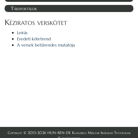
Társportálok
Kéziratos verskötet
Leírás
Eredeti kötetrend
A versek betűrendes mutatója
Copyright © 2013-2026 HUN–REN–DE Klasszikus Magyar Irodalmi Textológiai
Kutatócsoport