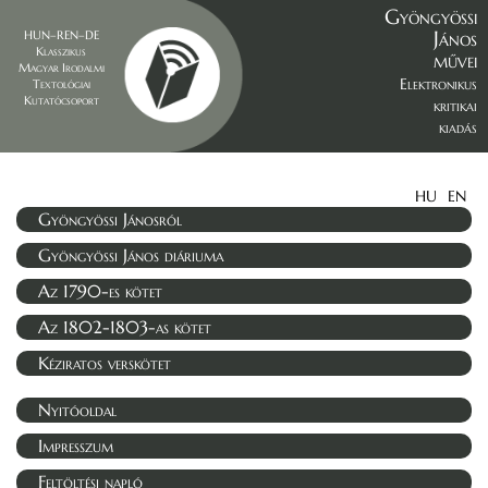
Gyöngyössi
János
HUN–REN–DE
Klasszikus
művei
Magyar Irodalmi
Elektronikus
Textológiai
Kutatócsoport
kritikai
kiadás
HU
EN
Gyöngyössi Jánosról
Gyöngyössi János diáriuma
Az 1790-es kötet
Az 1802-1803-as kötet
Kéziratos verskötet
Nyitóoldal
Impresszum
Feltöltési napló