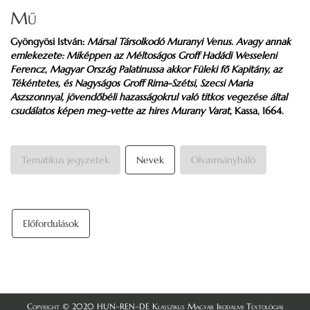
Mű
Gyöngyösi István:
Mársal Társolkodó Muranyi Venus. Avagy annak
emlekezete: Miképpen az Méltoságos Groff Hadádi Wesseleni
Ferencz, Magyar Ország Palatinussa akkor Füleki fő Kapitány, az
Tékéntetes, és Nagyságos Groff Rima-Szétsi, Szecsi Maria
Aszszonnyal, jövendőbéli hazasságokrul való titkos vegezése által
csudálatos képen meg-vette az hires Murany Varat
, Kassa, 1664.
Tematikus jegyzetek
Nevek
Olvasmányháló
Előfordulások
Copyright © 2020 HUN–REN–DE Klasszikus Magyar Irodalmi Textológiai