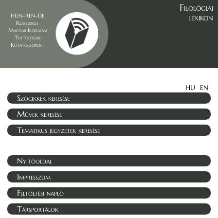
Filológiai
lexikon
HUN–REN–DE
Klasszikus
Magyar Irodalmi
Textológiai
Kutatócsoport
HU
EN
Szócikkek keresése
Művek keresése
Tematikus jegyzetek keresése
Nyitóoldal
Impresszum
Feltöltési napló
Társportálok