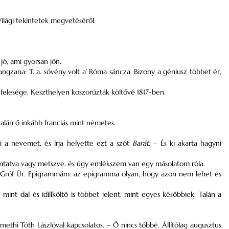
ilági tekintetek megvetéséről.
jó, ami gyorsan jön.
angzana: T. a. sövény volt a’ Róma sáncza. Bizony a géniusz többet ér,
felesége, Keszthelyen koszorúzták költővé 1817-ben.
lán ő inkább franciás mint németes.
i a nevemet, és írja helyette ezt a szót
Barát
. – És ki akarta hagyni
yomtatva vagy metszve, és úgy emlékszem van egy másolatom róla.
, Gróf Úr. Epigrammám: az epigramma olyan, hogy azon nem lehet és
int dal-és idillköltő is többet jelent, mint egyes későbbiek. Talán a
thi Tóth Lászlóval kapcsolatos. – Ő nincs többé. Állítólag augusztus