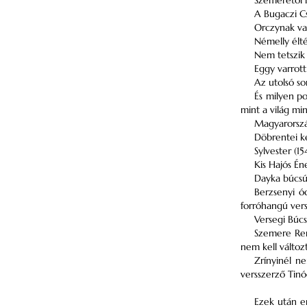
Szemerétől 
A Bugaczi C
Orczynak van
Némelly élté
Nem tetszik 
Eggy varrott
Az utolsó so
És milyen po
mint a világ mi
Magyarország
Döbrentei ke
Sylvester (15
Kis Hajós É
Dayka búcsú
Berzsenyi ó
forróhangú vers
Versegi Búcs
Szemere Rem
nem kell változ
Zrínyinél ne
versszerző Tinód
Ezek után en