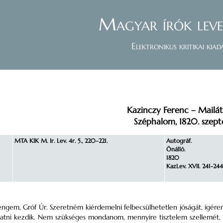
Magyar írók leve
Elektronikus kritikai kiad
Kazinczy Ferenc – Mailá
Széphalom, 1820. szept
MTA KIK M. Ir. Lev. 4r. 5., 220–221.
Autográf.
Önálló.
1820
KazLev. XVII. 241-244.
engem, Gróf Úr. Szeretném kiérdemelni felbecsülhetetlen jóságát, ígére
tni kezdik. Nem szükséges mondanom, mennyire tisztelem szellemét, le