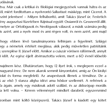
tudásának.
tva. Már csak a kritikai és filológiai megjegyzések vannak hátra és az
ől, miért fordítottam a nyelvrontó Sallustiust másképp, mint Cicerot. A
ínt jelentsen! – Milyen felháborító, amit Takács József úr, Festetich
 augusztusi füzetében Rájnissal együtt Ossianról és Gessnerről állít.
amelyre az Ortológusok és Neológusok válaszol, a másik számára pedig
gyis azért, ami a nyelv most és ami régen volt, és nem azért, ami majd
ogy ebben lévő tanulmányomra felhívjam a figyelmét. Szilágyi
hogy a németek értékét meglássa, akik pedig műveletlen patriótáink
zereplése II. József előtt. Amikor a császár vörösen ráförmedt, annyit
yi időt. Az egész éjjelt átvirrasztotta velem, mert a 60 évnél idősebb
majdnem kész. Elhatároztam, hogy 12 ilyet írok, s meglepem ezzel a
 magyarul érez. De nem akarok semmit kinyomtatni, amíg az Ön királyi
lat és forma megfelelő. Az anapestusok illenek a témához. De a
az első 3 stanza aligha idézi ama hőskor szellemét. A refrének a
 ágain, amely egy másiknak adott szállást, és az áldozópap morális
da lett volna. − Kérem véleményét mindkét darabról, egyszersmind
azonban mint költő középszerű. Takács József is kiadott egy kötet