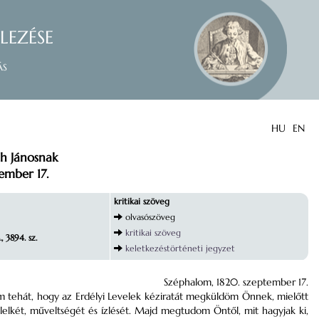
lezése
ás
HU
EN
th Jánosnak
ember 17.
kritikai szöveg
olvasószöveg
kritikai szöveg
, 3894. sz.
keletkezéstörténeti jegyzet
Széphalom, 1820. szeptember 17.
m tehát, hogy az Erdélyi Levelek kéziratát megküldöm Önnek, mielőtt
lkét, műveltségét és ízlését. Majd megtudom Öntől, mit hagyjak ki,