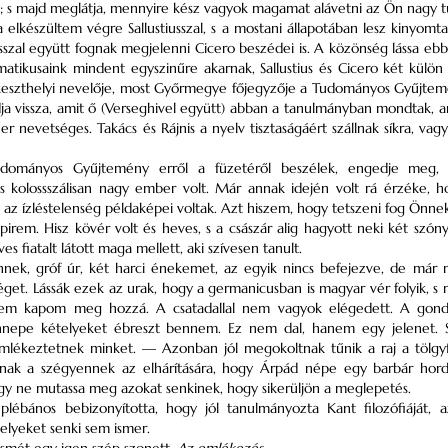
k; s majd meglátja, mennyire kész vagyok magamat alávetni az Ön nagy 
elkészültem végre Sallustiusszal, s a mostani állapotában lesz kinyomta
iusszal együtt fognak megjelenni Cicero beszédei is. A közönség lássa ebb
tikusaink mindent egyszinűre akarnak, Sallustius és Cicero két külön sz
keszthelyi nevelője, most Győrmegye főjegyzője a Tudományos Gyűjtemény
ja vissza, amit ő (Verseghivel együtt) abban a tanulmányban mondtak, 
er nevetséges. Takács és Rájnis a nyelv tisztaságáért szállnak síkra, va
dományos Gyűjtemény erről a füzetéről beszélek, engedje meg, h
s kolossszálisan nagy ember volt. Már annak idején volt rá érzéke, 
az ízléstelenség példaképei voltak. Azt hiszem, hogy tetszeni fog Önnek s
espirem. Hisz kövér volt és heves, s a császár alig hagyott neki két szón
s fiatalt látott maga mellett, aki szívesen tanult.
nek, gróf úr, két harci énekemet, az egyik nincs befejezve, de már 
et. Lássák ezek az urak, hogy a germanicusban is magyar vér folyik, s
nem kapom meg hozzá. A csatadallal nem vagyok elégedett. A gondo
nnepe kételyeket ébreszt bennem. Ez nem dal, hanem egy jelenet. S 
emlékeztetnek minket. — Azonban jól megokoltnak tűnik a raj a tölgyfa
nnak a szégyennek az elhárítására, hogy Árpád népe egy barbár hor
y ne mutassa meg azokat senkinek, hogy sikerüljön a meglepetés.
plébános bebizonyította, hogy jól tanulmányozta Kant filozófiáját, 
elyeket senki sem ismer.