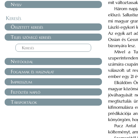
mit változtassa
Nyelv
Három napja 
előszó. Sallust
Keresés
mi magyar grama
Összetett keresés
László egykori 
Az egyik azt ad
Teljes szövegű keresés
Ossian és Gessn
bizonyára lesz.
Mivel a Tu
szuperintenden
Nyitóoldal
számára csupán 
válaszolt: ut r
Fogalmak és használat
ember egy 21 éve
Impresszum
Elküldöm Ön
magyar közönség
Feltöltési napló
jóváhagyását 
megtisztulás ü
Társportálok
kifinomulásra 
prédikációja a
könyörgöm, hog
Pucz Antal 
költeményt, am