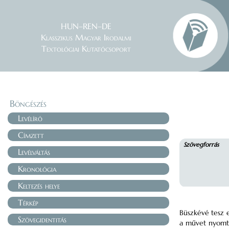
HUN–REN–DE
Klasszikus Magyar Irodalmi
Textológiai Kutatócsoport
Böngészés
Levélíró
Címzett
Szövegforrás
Levélváltás
Kronológia
Keltezés helye
Térkép
Büszkévé tesz 
Szövegidentitás
a művet nyomta