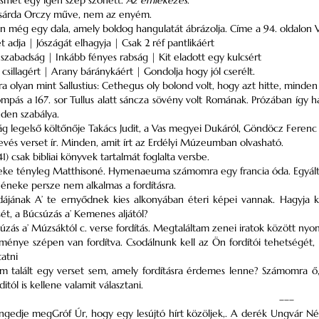
ismét egy igen szép szonett.
Az emlékezés
.
sárda Orczy műve, nem az enyém.
 még egy dala, amely boldog hangulatát ábrázolja. Címe a 94. oldalon V
t adja | Jószágát elhagyja | Csak 2 réf pantlikáért
szabadság | Inkább fényes rabság | Kit eladott egy kulcsért
 csillagért | Arany báránykáért | Gondolja hogy jól cserélt.
ra olyan mint Sallustius: Cethegus oly bolond volt, hogy azt hitte, minden 
mpás a 167. sor Tullus alatt sáncza sövény volt Romának. Prózában így h
nden szabálya.
 legelső költőnője Takács Judit, a Vas megyei Dukáról, Göndöcz Ferenc 
vés verset ír. Minden, amit írt az Erdélyi Múzeumban olvasható.
41) csak bibliai könyvek tartalmát foglalta versbe.
neke tényleg Matthisoné. Hymenaeuma számomra egy francia óda. Egyálta
éneke persze nem alkalmas a fordításra.
dájának A’ te ernyődnek kies alkonyában éteri képei vannak. Hagyja k
ét, a Búcsúzás a’ Kemenes aljától?
úzás a’ Múzsáktól c. verse fordítás. Megtaláltam zenei iratok között n
énye szépen van fordítva. Csodálnunk kell az Ön fordítói tehetségét
tatni
m talált egy verset sem, amely fordításra érdemes lenne? Számomra ő, m
itól is kellene valamit választani.
–––
gedje megGróf Úr, hogy egy lesújtó hírt közöljek,. A derék Ungvár Néme