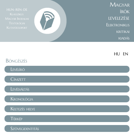
Magyar
HUN–REN–DE
írók
Klasszikus
levelezése
Magyar Irodalmi
Textológiai
Elektronikus
Kutatócsoport
kritikai
kiadás
HU
EN
Böngészés
Levélíró
Címzett
Levélváltás
Kronológia
Keltezés helye
Térkép
Szövegidentitás