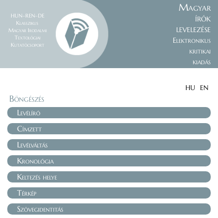
Magyar
HUN–REN–DE
írók
Klasszikus
levelezése
Magyar Irodalmi
Textológiai
Elektronikus
Kutatócsoport
kritikai
kiadás
HU
EN
Böngészés
Levélíró
Címzett
Levélváltás
Kronológia
Keltezés helye
Térkép
Szövegidentitás