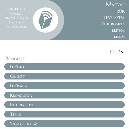
Magyar
HUN–REN–DE
írók
Klasszikus
levelezése
Magyar Irodalmi
Textológiai
Elektronikus
Kutatócsoport
kritikai
kiadás
HU
EN
Böngészés
Levélíró
Címzett
Levélváltás
Kronológia
Keltezés helye
Térkép
Szövegidentitás