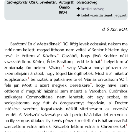
Szövegforrás
OSzK. Levelestár.
Autográf.
olvasószöveg
Önálló.
kritikai szöveg
1804
keletkezéstörténeti jegyzet
d. 6 Xbr. 804.
Barátom! Én a’ Metszőknek
*
30 Rftig levék adóssává: nékem ma
indúlnom kellett, magad itthonn nem voltál, a’ Senior hírtelen úgy
tevé le érttem a’ Közöns.
*
Cassából, hogy jövő Keddre néki
viszszatérítem. Kérlek, Édes Barátom, tedd le tehát
*
helyettem a’
Seniornak; jön nekem Vásárig,
*
vagy Vásárra annyi pénzem az
Exemplárjaim’ árrából, hogy téged kielégíthetlek. Most is a’ miket a’
Supplicánsok
*
béhoztak, a’ patika nyelte el. Már az orvoslásom 50 f.
felé jár.
Most is azért megyek Deretskére
*
, hogy mivel sem
otthonn a’ magunk’ házánál, sem másutt a’ Városban, Curámhoz
szűkséges Commoditással nem lehetek: ott egy szobát, és
szolgálatomra egy fiút és öregasszonyt fogadván, a’ Doctor
intézése szerént, fogyatkozás nélkűl vitethessem az orvoslás’
rendét. A’ Metszők’ szívessége eránt pedig háládatlan lettem volna,
ha illy szorgos útjokra, illy kevés pénzek mellett én is hátramaradást
szerzettem volna nékiek.
Készebb lettem volna a’ Chremeseket
*