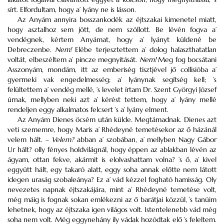
sírt. Elfordultam, hogy a’ lyány ne is lásson.
Az Anyám annyira bosszankodék az éjtszakai kimenetel miatt,
hogy asztalhoz sem jött, de nem szóllott. Be lévén fogva a’
vendégnek, kértem Anyámat, hogy a’ lyányt küldené be
Debreczenbe.
Nem!
Elébe terjesztettem a’ dolog halaszthatatlan
voltát, elbeszéltem a’ pincze megnyitását.
Nem!
Meg fog bocsátani
Asszonyám, mondám, itt az emberiség tisztjével jő collisióba a’
gyermeki vak engedelmesség; a’ lyánynak segítség kell; ’s
felültettem a’ vendég mellé, ’s levelet írtam Dr. Szent Györgyi József
úrnak, mellyben neki azt a’ kérést tettem, hogy a’ lyány mellé
rendeljen eggy alkalmatos felcsert ’s a’ lyány elment.
Az Anyám Dienes öcsém után külde. Megtámadnak. Dienes azt
veti szememre, hogy Maris a’ Rhédeyné temetésekor az ő házánál
velem hált. –
Velem?
abban a’ szobában, a’ mellyben Nagy Gábor
Ur hált? olly fényes holdvilágnál, hogy éppen az ablakban lévén az
ágyam, ottan fekve, akármit is elolvashattam volna? ’s ő, a’ kivel
eggyütt hált, egy takaró alatt, eggy soha annak előtte nem látott
idegen uraság szobaleánya? Ez a’ vád kézzel fogható hamisság. Oly
nevezetes napnak éjtszakájára, mint a’ Rhédeyné temetése volt,
még máig is fognak sokan emlékezni az ő barátjai közzül, ’s tanúim
lehetnek, hogy az éjtszaka igen világos volt. Istentelenebb vád még
soha nem volt. Még eggynehány ily vádak hozódtak elő ’s feleltem.