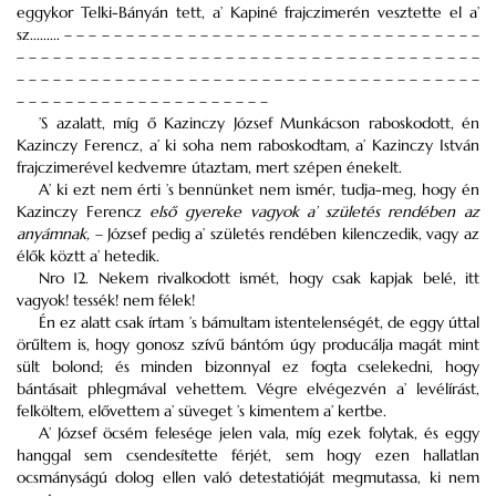
eggykor Telki-Bányán tett, a’ Kapiné frajczimerén vesztette el a’
sz......... – – – – – – – – – – – – – – – – – – – – – – – – – – – – – – – – – –
– – – – – – – – – – – – – – – – – – – – – – – – – – – – – – – – – – – – – –
– – – – – – – – – – – – – – – – – – – – – – – – – – – – – – – – – – – – – –
– – – – – – – – – – – – – – – – – – – – –
’S azalatt, míg ő Kazinczy József Munkácson raboskodott, én
Kazinczy Ferencz, a’ ki soha nem raboskodtam, a’ Kazinczy István
frajczimerével kedvemre útaztam, mert szépen énekelt.
A’ ki ezt nem érti ’s bennünket nem ismér, tudja-meg, hogy én
Kazinczy Ferencz
első gyereke vagyok a’ születés rendében az
anyámnak,
– József pedig a’ születés rendében kilenczedik, vagy az
élők köztt a’ hetedik.
Nro 12. Nekem rivalkodott ismét, hogy csak kapjak belé, itt
vagyok! tessék! nem félek!
Én ez alatt csak írtam ’s bámultam istentelenségét, de eggy úttal
örűltem is, hogy gonosz szívű bántóm úgy producálja magát mint
sült bolond; és minden bizonnyal ez fogta cselekedni, hogy
bántásait phlegmával vehettem. Végre elvégezvén a’ levélírást,
felköltem, elővettem a’ süveget ’s kimentem a’ kertbe.
A’ József öcsém felesége jelen vala, míg ezek folytak, és eggy
hanggal sem csendesítette férjét, sem hogy ezen hallatlan
ocsmányságú dolog ellen való detestatióját megmutassa, ki nem