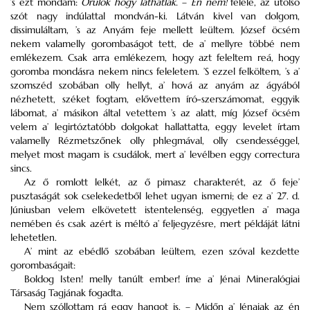
’s ezt mondám:
Örűlök hogy láthatlak.
–
Én nem!
felele, az utolsó
szót nagy indúlattal mondván-ki. Látván kivel van dolgom,
dissimuláltam, ’s az Anyám feje mellett leültem. József öcsém
nekem valamelly gorombaságot tett, de a’ mellyre többé nem
emlékezem. Csak arra emlékezem, hogy azt feleltem reá, hogy
goromba mondásra nekem nincs feleletem. ’S ezzel felköltem, ’s a’
szomszéd szobában olly hellyt, a’ hová az anyám az ágyából
nézhetett, széket fogtam, elővettem író-szerszámomat, eggyik
lábomat, a’ másikon által vetettem ’s az alatt, míg József öcsém
velem a’ legirtóztatóbb dolgokat hallattatta, eggy levelet írtam
valamelly Rézmetszőnek olly phlegmával, olly csendességgel,
melyet most magam is csudálok, mert a’ levélben eggy correctura
sincs.
Az ő romlott lelkét, az ő pimasz charakterét, az ő feje’
pusztaságát sok cselekedetből lehet ugyan ismerni; de ez a’ 27. d.
Júniusban velem elkövetett istentelenség, eggyetlen a’ maga
nemében és csak azért is méltó a’ feljegyzésre, mert példáját látni
lehetetlen.
A’ mint az ebédlő szobában leültem, ezen szóval kezdette
gorombaságait:
Boldog Isten! melly tanúlt ember! íme a’ Jénai Mineralógiai
Társaság Tagjának fogadta.
Nem szóllottam rá eggy hangot is. – Midőn a’ Jénaiak az én