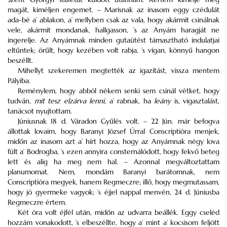
magát, kiméljen engemet. – Marisnak az inasom eggy czédulát
ada-bé a’ ablakon, a’ mellyben csak az vala, hogy akármit csinálnak
vele, akármit mondanak, hallgasson, ’s az Anyám haragját ne
ingerelje. Az Anyámnak minden gutaütést támasztható indulatjai
eltűntek; örűlt, hogy kezében volt rabja, ’s vígan, könnyű hangon
beszéllt.
Mihellyt szekeremen megtették az igazítást, vissza mentem
Pályiba.
Reménylem, hogy abból nékem senki sem csinál vétket, hogy
tudván,
mit tesz elzárva lenni
, a’ rabnak, ha
leány
is, vigasztalást,
tanácsot nyujtottam.
Júniusnak 18 d. Váradon Gyűlés volt. – 22 Jún. már befogva
állottak lovaim, hogy Baranyi József Úrral Conscriptióra menjek,
midőn az inasom azt a’ hírt hozza, hogy az Anyámnak négy lova
fúlt a’ Bodrogba, ’s ezen annyira consternálódott, hogy fekvő beteg
lett és alig ha meg nem hal. – Azonnal megváltoztattam
planumomat. Nem, mondám Baranyi barátomnak, nem
Conscriptióra megyek, hanem Regmeczre; illő, hogy megmutassam,
hogy jó gyermeke vagyok; ’s éjjel nappal menvén, 24 d. Júniusba
Regmeczre értem.
Két óra volt éjfél után, midőn az udvarra beállék. Eggy cseléd
hozzám vonakodott, ’s elbeszéllte, hogy a’ mint a’ kocsisom feljött