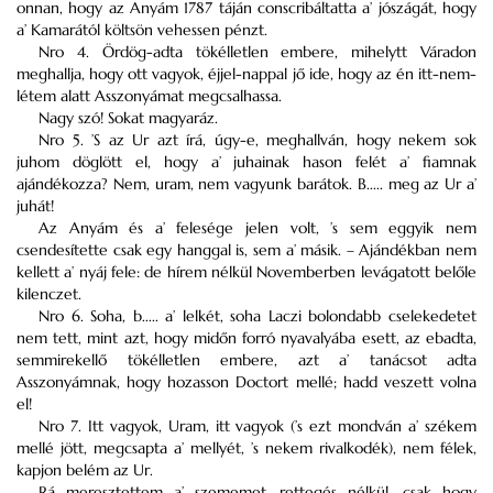
onnan, hogy az Anyám 1787 táján conscribáltatta a’ jószágát, hogy
a’ Kamarától költsön vehessen pénzt.
Nro 4. Ördög-adta tökélletlen embere, mihelytt Váradon
meghallja, hogy ott vagyok, éjjel-nappal jő ide, hogy az én itt-nem-
létem alatt Asszonyámat megcsalhassa.
Nagy szó! Sokat magyaráz.
Nro 5. ’S az Ur azt írá, úgy-e, meghallván, hogy nekem sok
juhom döglött el, hogy a’ juhainak hason felét a’ fiamnak
ajándékozza? Nem, uram, nem vagyunk barátok. B..... meg az Ur a’
juhát!
Az Anyám és a’ felesége jelen volt, ’s sem eggyik nem
csendesítette csak egy hanggal is, sem a’ másik. – Ajándékban nem
kellett a’ nyáj fele: de hírem nélkül Novemberben levágatott belőle
kilenczet.
Nro 6. Soha, b..... a’ lelkét, soha Laczi bolondabb cselekedetet
nem tett, mint azt, hogy midőn forró nyavalyába esett, az ebadta,
semmirekellő tökélletlen embere, azt a’ tanácsot adta
Asszonyámnak, hogy hozasson Doctort mellé; hadd veszett volna
el!
Nro 7. Itt vagyok, Uram, itt vagyok (’s ezt mondván a’ székem
mellé jött, megcsapta a’ mellyét, ’s nekem rivalkodék), nem félek,
kapjon belém az Ur.
Rá meresztettem a’ szememet, rettegés nélkül, csak hogy