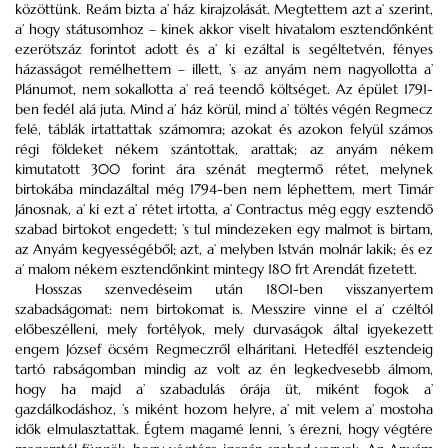
közöttünk. Reám bizta a’ ház kirajzolását. Megtettem azt a’ szerint,
a’ hogy státusomhoz – kinek akkor viselt hivatalom esztendőnként
ezerötszáz forintot adott és a’ ki ezáltal is segéltetvén, fényes
házasságot remélhettem – illett, ’s az anyám nem nagyollotta a’
Plánumot, nem sokallotta a’ reá teendő költséget. Az épület 1791-
ben fedél alá juta. Mind a’ ház körül, mind a’ töltés végén Regmecz
felé, táblák irtattattak számomra; azokat és azokon felyül számos
régi földeket nékem szántottak, arattak; az anyám nékem
kimutatott 300 forint ára szénát megtermő rétet, melynek
birtokába mindazáltal még 1794-ben nem léphettem, mert Timár
Jánosnak, a’ ki ezt a’ rétet irtotta, a’ Contractus még eggy esztendő
szabad birtokot engedett; ’s tul mindezeken egy malmot is birtam,
az Anyám kegyességéből; azt, a’ melyben István molnár lakik; és ez
a’ malom nékem esztendőnkint mintegy 180 frt Arendát fizetett.
Hosszas szenvedéseim után 1801-ben visszanyertem
szabadságomat: nem birtokomat is. Messzire vinne el a’ czéltól
előbeszélleni, mely fortélyok, mely durvaságok által igyekezett
engem József öcsém Regmeczről elháritani. Hetedfél esztendeig
tartó rabságomban mindig az volt az én legkedvesebb álmom,
hogy ha majd a’ szabadulás órája üt, miként fogok a’
gazdálkodáshoz, ’s miként hozom helyre, a’ mit velem a’ mostoha
idők elmulasztattak. Égtem magamé lenni, ’s érezni, hogy végtére