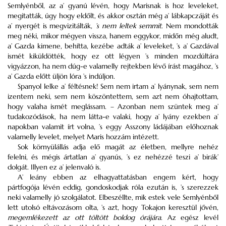
Semlyénből, az a’ gyanú lévén, hogy Marisnak is hoz leveleket,
megitatták, úgy hogy eldőlt, és akkor osztán még a’ lábkapczáját és
a’ nyergét is megvizitálták,
’s nem leltek semmit
. Nem mondották
meg néki, mikor mégyen vissza, hanem eggykor, midőn még aludt,
a’ Gazda kimene, behítta, kezébe adták a’ leveleket, ’s a’ Gazdával
ismét kiküldötték, hogy ez ott légyen ’s minden mozdúltára
vigyázzon, ha nem dúg-e valamelly rejtekben lévő írást magához, ’s
a’ Gazda előtt üljön lóra ’s indúljon.
Spanyol lelke a’ féltésnek! Sem nem irtam a’ lyánynak, sem nem
izentem neki, sem nem köszöntettem, sem azt nem óhajtottam,
hogy valaha ismét meglássam. – Azonban nem szüntek meg a’
tudakozódások, ha nem látta-e valaki, hogy a’ lyány ezekben a’
napokban valamit írt volna, ’s eggy Asszony ládájában előhoznak
valamelly levelet, melyet Maris hozzám intézett.
Sok környülállás adja elő magát az életben, mellyre nehéz
felelni, és mégis ártatlan a’ gyanús, ’s ez nehézzé teszi a’ birák’
dolgát. Illyen ez a’ jelenvaló is.
A’ leány ebben az elhagyattatásban engem kért, hogy
pártfogója lévén eddig, gondoskodjak róla ezután is, ’s szerezzek
neki valamelly jó szolgálatot. Elbeszéllte, mik estek vele Semlyénből
lett utolsó eltávozásom olta, ’s azt, hogy Tokajon keresztül jővén,
megemlékezett az ott töltött boldog órájára
. Az egész levél