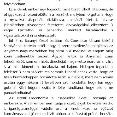
folyamodtam.
Ez a’ derék ember úgy fogadott, mint barát. Elholt látásomra, de
el igyekezett rejteni előttem a’ veszélyt, mellyben forgottam. Hogy
a’ nyavalya’ állapotját kitalálhassa, magánál étetett, hitvese
jelenlétében süvegemet feltétette; orvosságokkal elkészített, ’s
végre Epictétből és Senecából merített bíztatásokkal ’s
vigasztalásokkal sírva eleresztett.
Júl. 31-d. Baranyi József barátom és Consriptor társam kikísért
Semlyénbe, tartván attól, hogy a’ szerencsétlenség meglátása az
Anyámra nagy mértékben fog hatni, ’s a’ megindulás engem még
szerencsétlenebbé teszen. Ágyban leltük az Anyámat. Szám
félreömlését, szemem hibás directióját maga vette észre az anyám,
’s a’ mint kimentem, tudakozta, mi bajom. Hidegen fogadta a’
feleletet ’s nem szóllott reá semmit. Hihető annak vette, hogy az
Isten büntetőképpen bocsátotta reám a’ csapást, mert nem sokára
azután eggy nékem írt levelében azt mondotta, hogy bár eggy
guta a’ Klári húgom száját is félre rándítaná, hogy ellene ne
panaszkodhatna!
Az Isteni Oeconomia a’ csapásokat áldásúl bocsátja az
emberekre. A’ vak ember nem tudja a’ czélt, jajgat, békételenkedik,
’s igasságtalansággal vádolja azt, a’ kinek keze az Egészet
kormányozza: a’ jó ember bízik abban, a’ ki őreá új próbát bocsáta,