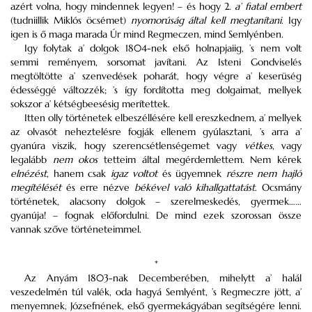
azért volna, hogy mindennek legyen! – és hogy 2.
a’ fiatal embert
(tudniillik Miklós öcsémet)
nyomorúság által kell megtanítani
. Igy
igen is ő maga marada Úr mind Regmeczen, mind Semlyénben.
Igy folytak a’ dolgok 1804-nek első holnapjaiig, ’s nem volt
semmi reményem, sorsomat javítani. Az Isteni Gondviselés
megtöltötte a’ szenvedések poharát, hogy végre a’ keserüség
édességgé változzék; ’s így fordította meg dolgaimat, mellyek
sokszor a’ kétségbeesésig merítettek.
Itten olly történetek elbeszéllésére kell ereszkednem, a’ mellyek
az olvasót neheztelésre fogják ellenem gyúlasztani, ’s arra a’
gyanúra viszik, hogy szerencsétlenségemet vagy
vétkes
, vagy
legalább
nem okos
tetteim által megérdemlettem. Nem kérek
elnézést
, hanem csak
igaz voltot
és ügyemnek
részre nem hajló
megítélését
és erre nézve
békével való kihallgattatást
. Ocsmány
történetek, alacsony dolgok – szerelmeskedés, gyermek……
gyanúja! – fognak előfordulni. De mind ezek szorossan össze
vannak szőve történeteimmel.
*
Az Anyám 1803-nak Decemberében, mihelytt a’ halál
veszedelmén túl valék, oda hagyá Semlyént, ’s Regmeczre jött, a’
menyemnek, Józsefnének, első gyermekágyában segítségére lenni.