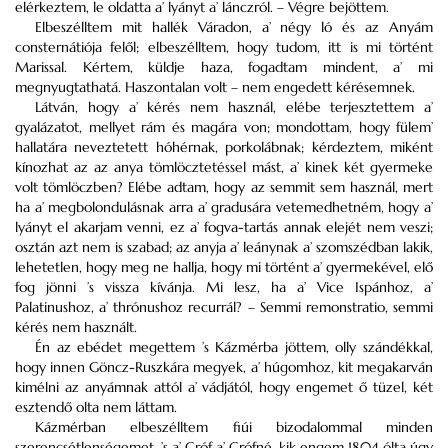
elérkeztem, le oldatta a’ lyányt a’ lánczról. – Végre bejöttem.
Elbeszélltem mit hallék Váradon, a’ négy ló és az Anyám
consternátiója felől; elbeszélltem, hogy tudom, itt is mi történt
Marissal. Kértem, küldje haza, fogadtam mindent, a’ mi
megnyugtathatá. Haszontalan volt – nem engedett kérésemnek.
Látván, hogy a’ kérés nem használ, elébe terjesztettem a’
gyalázatot, mellyet rám és magára von; mondottam, hogy fülem’
hallatára neveztetett hóhérnak, porkolábnak; kérdeztem, miként
kínozhat az az anya tömlöcztetéssel mást, a’ kinek két gyermeke
volt tömlöczben? Elébe adtam, hogy az semmit sem használ, mert
ha a’ megbolondulásnak arra a’ gradusára vetemedhetném, hogy a’
lyányt el akarjam venni, ez a’ fogva-tartás annak elejét nem veszi;
osztán azt nem is szabad; az anyja a’ leánynak a’ szomszédban lakik,
lehetetlen, hogy meg ne hallja, hogy mi történt a’ gyermekével, elő
fog jönni ’s vissza kívánja. Mi lesz, ha a’ Vice Ispánhoz, a’
Palatinushoz, a’ thrónushoz recurrál? – Semmi remonstratio, semmi
kérés nem használt.
Én az ebédet megettem ’s Kázmérba jöttem, olly szándékkal,
hogy innen Göncz-Ruszkára megyek, a’ húgomhoz, kit megakarván
kimélni az anyámnak attól a’ vádjától, hogy engemet ő tüzel, két
esztendő olta nem láttam.
Kázmérban elbeszélltem fiúi bizodalommal minden
szerencsétlenségemet, ’s a’ Gróf a’ Grófné, kik engem 1804 ólta úgy