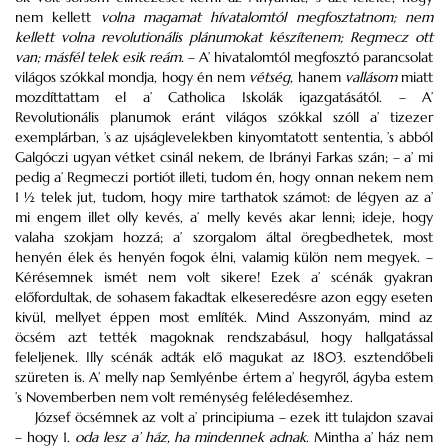
nem kellett
volna magamat hívatalomtól megfosztatnom; nem
kellett volna revolutionális plánumokat készítenem; Regmecz ott
van; másfél telek esik reám
. – A’ hivatalomtól megfosztó parancsolat
világos szókkal mondja, hogy én nem
vétség
, hanem
vallásom
miatt
mozdíttattam el a’ Catholica Iskolák igazgatásától. – A’
Revolutionális planumok eránt világos szókkal szóll a’ tizezer
exemplárban, ’s az ujságlevelekben kinyomtatott sententia, ’s abból
Galgóczi ugyan vétket csinál nekem, de Ibrányi Farkas szán; – a’ mi
pedig a’ Regmeczi portiót illeti, tudom én, hogy onnan nekem nem
1 ½ telek jut, tudom, hogy mire tarthatok számot: de légyen az a’
mi engem illet olly kevés, a’ melly kevés akar lenni; ideje, hogy
valaha szokjam hozzá; a’ szorgalom által öregbedhetek, most
henyén élek és henyén fogok élni, valamig külön nem megyek. –
Kérésemnek ismét nem volt sikere! Ezek a’ scénák gyakran
előfordultak, de sohasem fakadtak elkeseredésre azon eggy eseten
kivül, mellyet éppen most említék. Mind Asszonyám, mind az
öcsém azt tették magoknak rendszabásul, hogy hallgatással
feleljenek. Illy scénák adták elő magukat az 1803. esztendőbeli
szüreten is. A’ melly nap Semlyénbe értem a’ hegyről, ágyba estem
’s Novemberben nem volt reménység feléledésemhez.
József öcsémnek az volt a’ principiuma – ezek itt tulajdon szavai
– hogy 1.
oda lesz a’ ház, ha mindennek adnak
. Mintha a’ ház nem