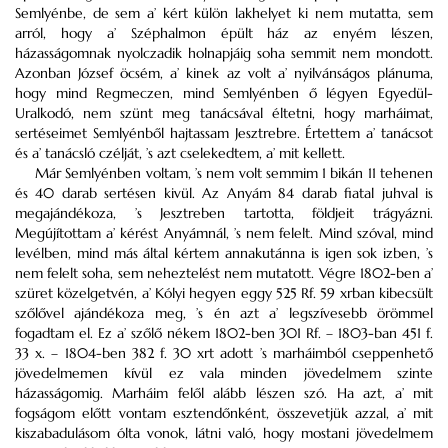
Semlyénbe, de sem a’ kért külön lakhelyet ki nem mutatta, sem
arról, hogy a’ Széphalmon épült ház az enyém lészen,
házasságomnak nyolczadik holnapjáig soha semmit nem mondott.
Azonban József öcsém, a’ kinek az volt a’ nyilvánságos plánuma,
hogy mind Regmeczen, mind Semlyénben ő légyen Egyedül-
Uralkodó, nem szünt meg tanácsával éltetni, hogy marháimat,
sertéseimet Semlyénből hajtassam Jesztrebre. Értettem a’ tanácsot
és a’ tanácsló czélját, ’s azt cselekedtem, a’ mit kellett.
Már Semlyénben voltam, ’s nem volt semmim 1 bikán 11 tehenen
és 40 darab sertésen kivül. Az Anyám 84 darab fiatal juhval is
megajándékoza, ’s Jesztreben tartotta, földjeit trágyázni.
Megújítottam a’ kérést Anyámnál, ’s nem felelt. Mind szóval, mind
levélben, mind más által kértem annakutánna is igen sok izben, ’s
nem felelt soha, sem neheztelést nem mutatott. Végre 1802-ben a’
szüret közelgetvén, a’ Kólyi hegyen eggy 525 Rf. 59 xrban kibecsült
szőlővel ajándékoza meg, ’s én azt a’ legszívesebb örömmel
fogadtam el. Ez a’ szőlő nékem 1802-ben 301 Rf. – 1803-ban 451 f.
33 x. – 1804-ben 382 f. 30 xrt adott ’s marháimból cseppenhető
jövedelmemen kívül ez vala minden jövedelmem szinte
házasságomig. Marháim felől alább lészen szó. Ha azt, a’ mit
fogságom előtt vontam esztendőnként, összevetjük azzal, a’ mit
kiszabadulásom ólta vonok, látni való, hogy mostani jövedelmem