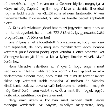
bérekesztések, hogy ő valamikor a’ Gessner Idylljeit megnyitja, a’
könyv mindég Daphnén nyillik-meg, a’ ki az anyja sírjánál esküszi,
hogy a’ feddhetetlen erkölcstől soha el nem tántorodik. A’ vers
megérdemlette a’ dicséretet, ’s Lubin és Anette becset kaphatott
előtte.
A’
Ta
és
Ma
syllabákra József öcsém azt jegyzette-meg, hogy az
nem tehet egyebet, hanem ezt:
Táti, Mámi
; és így
gyermekcsinálás
forog szóban. – A’ bölcs ember!
Erre a’ lyány ismét elfogattatott, ’s olly szorossan, hogy nem csak
nem léphetett, de hogy meg sem mozdúlhatott, eggy ládához
köttetett. József öcsém pedig lejött Váradra, Dienes öcsémtől két
Vármegye-katonáját kérni, a’ kik a’ lyányt Linczbe vigyék László
öcsémhez.
Nem támad-e valakiben az a’ gyanú, hogy engem most
Regmeczre a’ lyány újabb rabsága vont? – Ezen gyanút azzal a’
declaratióval előzöm meg, hogy mind azt a’ mi itt történt (Maris
akkor nap vettetett ujabb rabságba, a’ mellyen én Váradról
kiindúltam), csak az udvarra való beléptemmel értettem-meg és
még József öcsém sem vádolt vele. Ő, a’ mint látni fogjuk, egyéb
inditó okot substituált ide jövetelemnek.
Négy óráig ültem a’ kocsiban, mert minden aludt. Végre
mozogni kezdettek. Az Anyám, mihellytt megértette, hogy