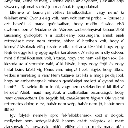
Anyámat, kémélne meg, küldené vissza az anyjához, ’s ez által adja
vissza nyugtomat ’s csináljon magának is nyugodalmat.
Éltem-e a’ leánynyal vétkes társalkodásban, vagy nem? ki
felelhet arra? Gyanú elég volt, nem volt semmi próba. – Rousseau
azt beszéli a’ maga gyónásaiban, hogy midőn ifjusága első
esztendeiben a’ Madame de Warens szobaleányával Sabaudiából
Lausannig gyaloglott, ’s a’ szobaleány boszúságára, annak éjjeli
rettegéseit meg nem értette, abban a’ hitelben volt, hogy a’
környülállásoknak világ kezdete olta kell arra készülni, hogy eggy
férjfi és eggy leány eggy ágyba kerüljenek. A’ világ nem olly ostoba,
mint a’ fiatal Rousseau volt, ’s tudja, hogy arra nem kell igen sok. De
kicsoda az a’ semmire való, a’ ki látván, hogy eggy férjfi és eggy
fiatal leány köztt víg tónus van, mingyárt azt higyje, hogy titkos,
vétkes ismeretség is van? Nem tudja-e azt kiki a’ maga példájából,
hogy az emberiségnek minden gyarlóságai mellett a’ gyanú néha
hamis? – ’S cselekedtem tehát, vagy nem cselekedtem? kit illet a’
kérdés? Alább majd meglátjuk a’ csalhatatlan bizonyságot, hogy
nem cselekedtem
. De tegyük fel,
cselekedtem légyen
! Oly valami
rettenetes dolog-e ez, habár nem szép, habár nem jó, habár nem
illő is?
Igy folytak némelly apró fel-fellobbanások közt a’ dolgok,
mellyeket nem szégyellésből, hanem azért hallgatok el, mert
alacsonyak és hosszasak, midőn eljöve a’ nap, melly maga után