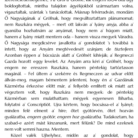
boldogítottak, mintha tulajdon ágyékjokból származtam volna,
vigasztaltak, szántak ’s tanácslottak. Másnap felvirradván, mondám
Ő Nagyságának a’ Grófnak, hogy megváltoztattam plánumomat;
nem Ruszkára mégyek, – mert ott lakván a’ lyány anyja, abba a’
gyanúba hozhatnám az anyámat, hogy nem a’ húgom miatt,
hanem a’ lyány miatt mentem oda – hanem vissza megyek Váradra.
Ő Nagysága megdicsérve javallotta a’ gondolatot ’s továbbá is
intett, hogy az Anyám megtévedesét
szánjam
, de
tiszteljem
.
Azonban éppen a’ búcsúzás alatt a’ Grófnét kihívják; a’ Regmeczi
Gazda hozott eggy levelet. Az Anyám arra kéri a’ Grófnét, hogy
engem ne eresszen Ruszkára, hanem péntekig tartóztasson
magánál. – Fel ültem a’ szekérre és Regmeczen az udvar előtt
állván-meg, magam bémentem jelenteni, hogy én a’ Gazdának
Kázmérba érkezése előtt már, a’ fellyebb említett ok miatt azt
végeztem volt, hogy Ruszkára nem megyek: de péntekig
Kázmérban sem mulathattam; mégyek egyenesen Biharba,
folytatni a’ Conscriptiót. Ujra kértem, hogy bocsássa-el a’ lyányt;
minden felé elment a’ híre; őtet gyötörvén, őtet hozván
gyalázatba,
engem gyötör, engem hoz gyalázatba
. Tudakoztam, ha
szabad-e azért mást kinzanunk, mert félünk? De mind ezeknek
nem volt semmi haszna. Mentem.
Közel valék Ujhelyhez, midőn az a’ gondolat, hogy