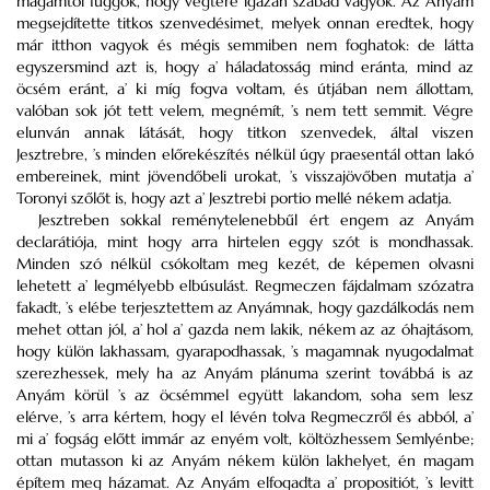
magamtól függök, hogy végtére igazán szabad vagyok. Az Anyám
megsejdítette titkos szenvedésimet, melyek onnan eredtek, hogy
már itthon vagyok és mégis semmiben nem foghatok: de látta
egyszersmind azt is, hogy a’ háladatosság mind eránta, mind az
öcsém eránt, a’ ki míg fogva voltam, és útjában nem állottam,
valóban sok jót tett velem, megnémít, ’s nem tett semmit. Végre
elunván annak látását, hogy titkon szenvedek, által viszen
Jesztrebre, ’s minden előrekészítés nélkül úgy praesentál ottan lakó
embereinek, mint jövendőbeli urokat, ’s visszajövőben mutatja a’
Toronyi szőlőt is, hogy azt a’ Jesztrebi portio mellé nékem adatja.
Jesztreben sokkal reménytelenebbűl ért engem az Anyám
declarátiója, mint hogy arra hirtelen eggy szót is mondhassak.
Minden szó nélkül csókoltam meg kezét, de képemen olvasni
lehetett a’ legmélyebb elbúsulást. Regmeczen fájdalmam szózatra
fakadt, ’s elébe terjesztettem az Anyámnak, hogy gazdálkodás nem
mehet ottan jól, a’ hol a’ gazda nem lakik, nékem az az óhajtásom,
hogy külön lakhassam, gyarapodhassak, ’s magamnak nyugodalmat
szerezhessek, mely ha az Anyám plánuma szerint továbbá is az
Anyám körül ’s az öcsémmel együtt lakandom, soha sem lesz
elérve, ’s arra kértem, hogy el lévén tolva Regmeczről és abból, a’
mi a’ fogság előtt immár az enyém volt, költözhessem Semlyénbe;
ottan mutasson ki az Anyám nékem külön lakhelyet, én magam
építem meg házamat. Az Anyám elfogadta a’ propositiót, ’s levitt