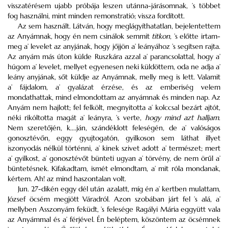
visszatérésem ujabb próbája leszen utánna-járásomnak, ’s többet
fog használni, mint minden remonstratió; vissza fordított.
Az sem használt. Látván, hogy meglágyíthatatlan, bejelentettem
az Anyámnak, hogy én nem csinálok semmit
titkon
, ’s előtte irtam-
meg a’ levelet az anyjának, hogy jőjjön a’ leányához ’s segítsen rajta.
Az anyám más úton külde Ruszkára azzal a’ parancsolattal, hogy a’
húgom a’ levelet, mellyet egyenesen neki küldöttem, oda ne adja a’
leány anyjának, sőt küldje az Anyámnak, melly meg is lett. Valamit
a’ fájdalom, a’ gyalázat érzése, és az emberiség velem
mondathattak, mind elmondottam az anyámnak és minden nap. Az
Anyám nem hajlott; fel felkölt, megnyitotta a’ kolccsal bezárt ajtót,
néki rikóltotta magát a’ leányra, ’s verte,
hogy mind azt halljam
.
Nem szeretőjén, k....ján, szándéklott feleségén, de a’ valóságos
gonosztévőn, eggy gyujtogatón, gyilkoson sem láthat illyet
iszonyodás nélkül történni, a’ kinek szivet adott a’ természet; mert
a’ gyilkost, a’ gonosztévőt bünteti ugyan a’ törvény, de nem örűl a’
büntetésnek. Kifakadtam, ismét elmondtam, a’ mit róla mondanak,
kértem. Ah! az mind haszontalan volt.
Jun. 27-dikén eggy dél után azalatt, míg én a’ kertben mulattam,
József öcsém megjött Váradról. Azon szobában járt fel ’s alá, a’
mellyben Asszonyám feküdt, ’s felesége Ragályi Mária eggyütt vala
az Anyámmal és a’ férjével. Én beléptem, köszöntem az öcsémnek