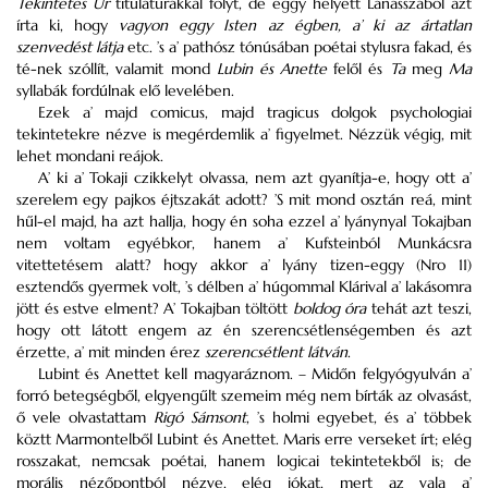
Tekintetes Úr
titulaturákkal folyt, de eggy helyett Lanasszából azt
írta ki, hogy
vagyon eggy Isten az égben, a’ ki az ártatlan
szenvedést látja
etc. ’s a’ pathósz tónúsában poétai stylusra fakad, és
té-nek szóllít, valamit mond
Lubin és Anette
felől és
Ta
meg
Ma
syllabák fordúlnak elő levelében.
Ezek a’ majd comicus, majd tragicus dolgok psychologiai
tekintetekre nézve is megérdemlik a’ figyelmet. Nézzük végig, mit
lehet mondani reájok.
A’ ki a’ Tokaji czikkelyt olvassa, nem azt gyanítja-e, hogy ott a’
szerelem egy pajkos éjtszakát adott? ’S mit mond osztán reá, mint
hűl-el majd, ha azt hallja, hogy én soha ezzel a’ lyánynyal Tokajban
nem voltam egyébkor, hanem a’ Kufsteinból Munkácsra
vitettetésem alatt? hogy akkor a’ lyány tizen-eggy (Nro 11)
esztendős gyermek volt, ’s délben a’ húgommal Klárival a’ lakásomra
jött és estve elment? A’ Tokajban töltött
boldog óra
tehát azt teszi,
hogy ott látott engem az én szerencsétlenségemben és azt
érzette, a’ mit minden érez
szerencsétlent látván
.
Lubint és Anettet kell magyaráznom. – Midőn felgyógyulván a’
forró betegségből, elgyengűlt szemeim még nem bírták az olvasást,
ő vele olvastattam
Rigó Sámsont
, ’s holmi egyebet, és a’ többek
köztt Marmontelből Lubint és Anettet. Maris erre verseket írt; elég
rosszakat, nemcsak poétai, hanem logicai tekintetekből is; de
morális nézőpontból nézve, elég jókat, mert az vala a’