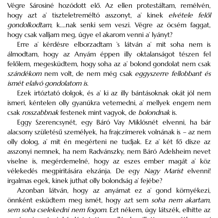
Végre Sárosiné hozódott elő. Az ellen protestáltam, remélvén,
hogy azt a’ tiszteletreméltó asszonyt, a’ kinek
elvétele felől
gondolkodtam
, k....nak senki sem veszi. Végre az öcsém faggat,
hogy csak valljam meg, úgye el akarom venni a’ lyányt?
Erre a’ kérdésre elborzadtam ’s látván a’ mit soha nem is
álmodtam, hogy az Anyám éppen illy oktalanságot tészen fel
felőlem, megesküdtem, hogy soha az a’ bolond gondolat nem csak
szándékom
nem volt, de nem még csak
eggyszerre fellobbant és
ismét elalvó gondolatom is
.
Ezek irtóztató dolgok, és a’ ki az illy bántásoknak okát jól nem
ismeri, kéntelen olly gyanúkra vetemedni, a’ mellyek engem nem
csak
rosszabbnak
festenek mint vagyok, de
bolondnak
is.
Eggy Szerencsynét, egy Báró Vay Miklósnét elvenni, ha bár
alacsony születésű személyek, ha frajczímerek volnának is – az nem
olly dolog, a’ mit én megérteni ne tudjak. Ez a’ két fő dísze az
asszonyi nemnek, ha nem Radvánszky, nem Báró Adelsheim nevet
viselne is, megérdemelné, hogy az eszes ember magát a’ köz
vélekedés megpiritására elszánja. De egy
Nagy Marist
elvenni!
irgalmas egek, kinek juthat olly bolondság a’ fejébe?
Azonban látván, hogy az anyámat ez a’ gond környékezi,
önnként esküdtem meg ismét, hogy azt sem
soha nem akartam,
sem soha cselekedni nem fogom
. Ezt nékem, úgy látszék, elhitte az