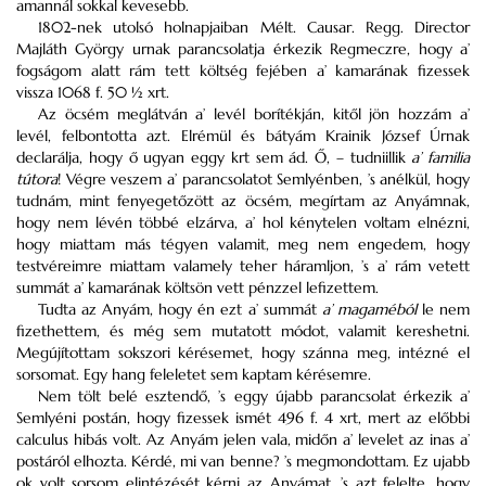
amannál sokkal kevesebb.
1802-nek utolsó holnapjaiban Mélt. Causar. Regg. Director
Majláth György urnak parancsolatja érkezik Regmeczre, hogy a’
fogságom alatt rám tett költség fejében a’ kamarának fizessek
vissza 1068 f. 50 ½ xrt.
Az öcsém meglátván a’ levél borítékján, kitől jön hozzám a’
levél, felbontotta azt. Elrémül és bátyám Krainik József Úrnak
declarálja, hogy ő ugyan eggy krt sem ád. Ő, – tudniillik
a’ familia
tútora
! Végre veszem a’ parancsolatot Semlyénben, ’s anélkül, hogy
tudnám, mint fenyegetőzött az öcsém, megírtam az Anyámnak,
hogy nem lévén többé elzárva, a’ hol kénytelen voltam elnézni,
hogy miattam más tégyen valamit, meg nem engedem, hogy
testvéreimre miattam valamely teher háramljon, ’s a’ rám vetett
summát a’ kamarának költsön vett pénzzel lefizettem.
Tudta az Anyám, hogy én ezt a’ summát
a’ magaméból
le nem
fizethettem, és még sem mutatott módot, valamit kereshetni.
Megújítottam sokszori kérésemet, hogy szánna meg, intézné el
sorsomat. Egy hang feleletet sem kaptam kérésemre.
Nem tölt belé esztendő, ’s eggy újabb parancsolat érkezik a’
Semlyéni postán, hogy fizessek ismét 496 f. 4 xrt, mert az előbbi
calculus hibás volt. Az Anyám jelen vala, midőn a’ levelet az inas a’
postáról elhozta. Kérdé, mi van benne? ’s megmondottam. Ez ujabb
ok volt sorsom elintézését kérni az Anyámat, ’s azt felelte, hogy