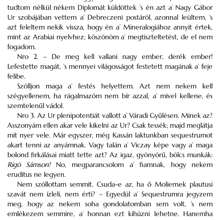
tudtom nélkül nékem Diplomát küldöttek ’s én azt a’ Nagy Gábor
Ur szobájában vettem a’ Debreczeni postáról, azonnal leültem, ’s
azt feleltem nekik vissza, hogy én a’ Mineralogiához annyit értek,
mint az Arabiai nyelvhez; köszönöm a’ megtiszteltetést, de el nem
fogadom.
Nro 2. – De meg kell vallani nagy ember, derék ember!
Lefestette magát, ’s mennyei világosságot festetett magának a’ feje
felibe.
Szólljon maga a’ festés helyettem. Azt nem nekem kell
szégyellenem, ha rágalmazóm nem bír azzal, a’ mivel kellene, és
szemtelenűl vádol.
Nro 3. Az Ur plenipotentiát vallott a’ Váradi Gyűlésen. Minek az?
Asszonyám ellen akar vele kikelni az Ur? Csak tessék; majd meglátja
mit nyer vele. Már egyszer, még Kassán laktunkban sequestrumot
akart tenni az anyámnak. Vagy talán a’ Viczay képe vagy a’ maga
bolond firkálásai miatt tette azt? Az igaz, gyönyörű, bölcs munkák:
Rigó Sámson!
No, megparancsolom a’ fiamnak, hogy nekem
eruditus ne legyen.
Nem szóllottam semmit. Csuda-e az, ha ő Moliernek plautusi
szavát nem ízleli, nem érti? – Egyedül a’ Sequestrumra jegyzem
meg, hogy az nekem soha gondolatomban sem volt, ’s nem
emlékezem semmire, a’ honnan ezt kihúzni lehetne. Hanemha