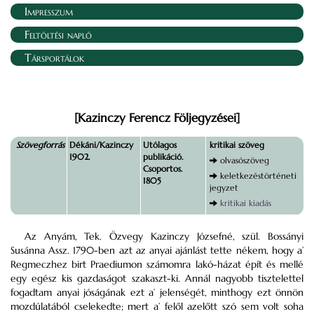
Impresszum
Feltöltési napló
Társportálok
[Kazinczy Ferencz Följegyzései]
Szövegforrás
Dékáni/Kazinczy
Utólagos
kritikai szöveg
1902.
publikáció.
olvasószöveg
Csoportos.
keletkezéstörténeti
1805
jegyzet
kritikai kiadás
Az Anyám, Tek. Özvegy Kazinczy Józsefné, szül. Bossányi
Susánna Assz. 1790-ben azt az anyai ajánlást tette nékem, hogy a’
Regmeczhez birt Praediumon számomra lakó-házat épít és mellé
egy egész kis gazdaságot szakaszt-ki. Annál nagyobb tisztelettel
fogadtam anyai jóságának ezt a’ jelenségét, minthogy ezt önnön
mozdúlatából cselekedte; mert a’ felől azelőtt szó sem volt soha