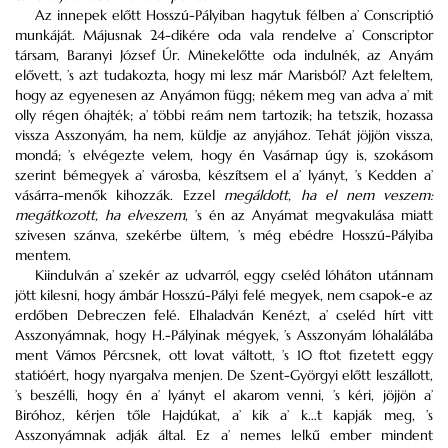
Az innepek előtt Hosszú-Pályiban hagytuk félben a’ Conscriptió
munkáját. Májusnak 24-dikére oda vala rendelve a’ Conscriptor
társam, Baranyi József Úr. Minekelőtte oda indulnék, az Anyám
elővett, ’s azt tudakozta, hogy mi lesz már Marisból? Azt feleltem,
hogy az egyenesen az Anyámon függ; nékem meg van adva a’ mit
olly régen óhajték; a’ többi reám nem tartozik; ha tetszik, hozassa
vissza Asszonyám, ha nem, küldje az anyjához. Tehát jöjjön vissza,
mondá; ’s elvégezte velem, hogy én Vasárnap úgy is, szokásom
szerint bémegyek a’ városba, készítsem el a’ lyányt, ’s Kedden a’
vásárra-menők kihozzák. Ezzel
megáldott, ha el nem veszem:
megátkozott, ha elveszem
, ’s én az Anyámat megvakulása miatt
szivesen szánva, szekérbe ültem, ’s még ebédre Hosszú-Pályiba
mentem.
Kiindulván a’ szekér az udvarról, eggy cseléd lóháton utánnam
jött kilesni, hogy ámbár Hosszú-Pályi felé megyek, nem csapok-e az
erdőben Debreczen felé. Elhaladván Kenézt, a’ cseléd hírt vitt
Asszonyámnak, hogy H.-Pályinak mégyek, ’s Asszonyám lóhalálába
ment Vámos Pércsnek, ott lovat váltott, ’s 10 ftot fizetett eggy
statióért, hogy nyargalva menjen. De Szent-Györgyi előtt leszállott,
’s beszélli, hogy én a’ lyányt el akarom venni, ’s kéri, jöjjön a’
Biróhoz, kérjen tőle Hajdúkat, a’ kik a’ k…t kapják meg, ’s
Asszonyámnak adják által. Ez a’ nemes lelkű ember mindent