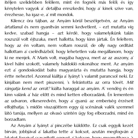
itéljen szelidebben felőlem, mint én fognék más felől; és így
kénytelen vagyok a’ detaljba ereszkedni, hogy a’ kinek szive van,
érezhesse, ha igaz-e, a’ mit mondok.
Kilencz óra tájban, az Anyám körül beszélgetvén, az Anyám
ártatlanul és nem gyanítván semmi kedvetlent, – ezt mutatta víg
kedve, szabad hangja – azt kérdé, hogy valamelyikünk talán
roszszúl volt éjtszaka, mert hallotta, hogy kinn jártak. Én feleltem,
hogy az én voltam, nem voltam rosszúl, de olly nagy ordítást
hallottam a’ cselédházból, hogy lehetetlen vala megállanom, hogy
ki ne menjek. A’ Maris volt, magába hagyva, mert az az asszony, a’
kivel hálni szokott, valamely haldokló rokonához ment. Az anyám
ezt a’ gondoskodást balra magyarázta és mutatta hangja, hogy
értte neheztel. Azonnal kiáltja a’ lyányt ’s valamit parancsol neki. Ez
kinjában nem mert pisszenni, ’s felrántotta az orra tövét.
Mit
rángatja kend az orrát?
kiálta haraggal az anyám. A’ vendég és én
kinn valánk a’ ház előtt és mind ketten elborzadánk. Én lementem
az udvaron, elkeseredvén, hogy a’ gyanú az emberiség érzéseit
elfojthatja; ’s midőn visszajöttem eggy új scénának valék szemmel
látó tanúja, mellyen az olvasó szintén úgy fog elborzadni, mind én
borzadtam.
Az Anyám a’ lyányt a’ pinczébe küldötte. Ez csak eggyik kezét
birván, jobbjával a’ lakatba tette a’ kolcsot, azután megfogván a’
lakatot fogaival csavarított eggyet a’ kolcson, hogy megnyithassa, ’s