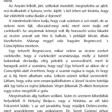
ment.
Az Anyám felkölt, járt, szitkokat mondott, megnyitotta az ajtót,
reá rivalkodott a’ lyányra, verte, kijött, ’s két ízben azt kívánta,
hogy
bár elütötték volna Budán a’ fejemet!
A’ mindentudó Isten tudja, hogy csak szántam a’ szó miatt, de az
nekem nem fájt.
»Bocsásd-meg neki, mert nem tudja mit
cselekszik!«
Az anyámnak könnyű volt illy borzasztó szóra fakadni
az öcsém szavait sub Nro 6. hallván, ’s példáját látván, általa
tüzeltetvén. Másnap reggel oda hagyám Regmeczet, ’s
Conscriptióra mentem.
Ugy tetszett Regmeczen, mikor velem az öcsém ezeket
cselekedte, hogy a’ cselekedet’ ocsmánysága, melly a’ bántót
bolondnak declarálja, elég pótolék a’ szenvedésért, mert ki
haragszik azért a’ szamárra, hogy rug? Úgy tetszett az akkor: de a’
Conscriptió alatt érzettem, hogy a’ szamár rugása is rugás, és hogy
az is fáj. Nem alhattam soha. Lelkem szünet nélkül szenvedett.
Láttam, hogy soha sem emancipálódhatom a’ József öcsém tutelája
alól. Igy tarta ez egész Júliusban. Végre Júliusnak 25-dikén Konyáron
eggy estve megütött a’ guta.
Megvirradván alig tudtam szóllani. Szám és szemem kifordúltak
helyeikből. A’ Helység’ Birája-e, vagy a’ Nótárius, az ott lakó
Felcserért külde, ’s az azt javaslotta, hogy repüljek Debreczenbe,
mert segedelemre van szükségem. Dr. Szent Györgyi úrhoz