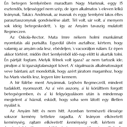
Én betegen Semlyénben maradtam Nagy Marisnak, eggy 15
esztendős, teljességgel nem szép, de igen alkalmatos ’s eleven lelkű
leánynak, Takács Andrisnak, az inasnak és eggy Semlyéni lakos éltes
parasztasszonynak gondviselése alatt. Tél volt, sár volt, a’ menyem
sok ideig betegeskedett, ’s így az Anyám tavaszig mulatott
Regmeczen.
Az Oskola-Rector, Mata Imre nékem holmi munkáimat
nyomtatás alá purisálta. Egyedül ülvén asztalhoz, kértem, hogy
valamig az anyám oda lesz, ebédeljen, ’s vacsoráljon nálam. Ez épen
akkor történt, midőn őtet Semlyénből idő-nap előtt ki akarták tolni.
Én pártját fogtam. Melyik félnek volt igaza? az nem tartozik ide;
piruljon a’ ki igazságtalanságot követ. A’ rágalmazás alkalmatosságot
veve bántani; azt mondották, hogy azért járatom magamhoz, hogy
ha Maris viselős lesz, legyen kire kennem.
A hír fülébe ment Anyámnak. Lejővén Regmeczről, mindent
tudaklott, nyomozott. Az a’ vén asszony, a’ ki körülttem forgott
betegségemben, és a’ ki felgyógyulásom után is mindennap
megjelent a’ háznál, esküdt, hogy soha sem látott egy illetlen
nyulást is.
Az Anyám hitt és nem hitt. Azonban természeti élessége
sokszor kemény tettekre ragadta. A’ leányon elkövetett
keménység,
rajtam elkövetett keménység
volt; kértem az