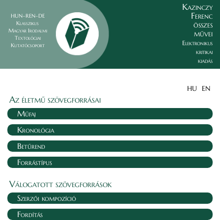
Kazinczy
Ferenc
HUN–REN–DE
összes
Klasszikus
Magyar Irodalmi
művei
Textológiai
Elektronikus
Kutatócsoport
kritikai
kiadás
HU
EN
Az életmű szövegforrásai
Műfaj
Kronológia
Betűrend
Forrástípus
Válogatott szövegforrások
Szerzői kompozíció
Fordítás