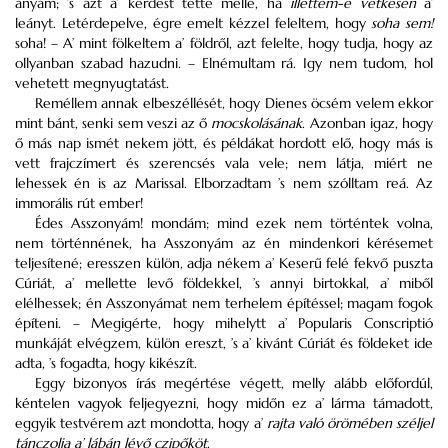
anyám; ’s azt a’ kérdést tette mellé, ha
illettem-e vétkesen
a’
leányt. Letérdepelve, égre emelt kézzel feleltem, hogy
soha sem!
soha! – A’ mint fölkeltem a’ földről, azt felelte, hogy tudja, hogy az
ollyanban szabad hazudni. – Elnémultam rá. Igy nem tudom, hol
vehetett megnyugtatást.
Reméllem annak elbeszéllését, hogy Dienes öcsém velem ekkor
mint bánt, senki sem veszi az ő
mocskolásának
. Azonban igaz, hogy
ő más nap ismét nekem jött, és példákat hordott elő, hogy más is
vett frajczímert és szerencsés vala vele; nem látja, miért ne
lehessek én is az Marissal. Elborzadtam ’s nem szólltam reá. Az
immorális rút ember!
Édes Asszonyám! mondám; mind ezek nem történtek volna,
nem történnének, ha Asszonyám az én mindenkori kérésemet
teljesítené; eresszen külön, adja nékem a’ Keserű felé fekvő puszta
Cúriát, a’ mellette levő földekkel, ’s annyi birtokkal, a’ miből
elélhessek; én Asszonyámat nem terhelem építéssel; magam fogok
építeni. – Megigérte, hogy mihelytt a’ Popularis Conscriptió
munkáját elvégzem, külön ereszt, ’s a’ kivánt Cúriát és földeket ide
adta, ’s fogadta, hogy kikészít.
Eggy bizonyos írás megértése végett, melly alább előfordúl,
kéntelen vagyok feljegyezni, hogy midőn ez a’ lárma támadott,
eggyik testvérem azt mondotta, hogy a’
rajta való örömében széljel
tánczolja a’ lábán lévő czipőköt
.