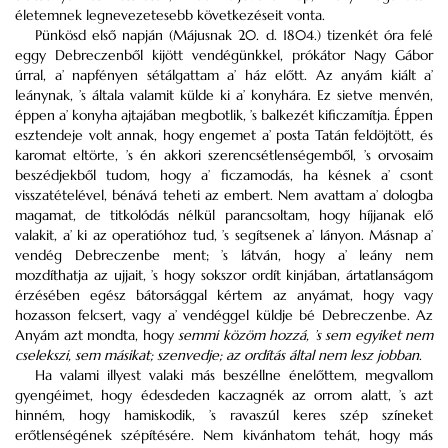
életemnek legnevezetesebb következéseit vonta.
Pünkösd első napján (Májusnak 20. d. 1804.) tizenkét óra felé
eggy Debreczenből kijött vendégünkkel, prókátor Nagy Gábor
úrral, a’ napfényen sétálgattam a’ ház előtt. Az anyám kiált a’
leánynak, ’s általa valamit külde ki a’ konyhára. Ez sietve menvén,
éppen a’ konyha ajtajában megbotlik, ’s balkezét kificzamítja. Éppen
esztendeje volt annak, hogy engemet a’ posta Tatán feldöjtött, és
karomat eltörte, ’s én akkori szerencsétlenségemből, ’s orvosaim
beszédjekből tudom, hogy a’ ficzamodás, ha késnek a’ csont
visszatételével, bénává teheti az embert. Nem avattam a’ dologba
magamat, de titkolódás nélkül parancsoltam, hogy híjjanak elő
valakit, a’ ki az operatióhoz tud, ’s segítsenek a’ lányon. Másnap a’
vendég Debreczenbe ment; ’s látván, hogy a’ leány nem
mozdíthatja az ujjait, ’s hogy sokszor ordít kinjában, ártatlanságom
érzésében egész bátorsággal kértem az anyámat, hogy vagy
hozasson felcsert, vagy a’ vendéggel küldje bé Debreczenbe. Az
Anyám azt mondta, hogy
semmi közöm hozzá, ’s sem egyiket nem
cselekszi, sem másikat; szenvedje; az ordítás által nem lesz jobban
.
Ha valami illyest valaki más beszéllne énelőttem, megvallom
gyengéimet, hogy édesdeden kaczagnék az orrom alatt, ’s azt
hinném, hogy hamiskodik, ’s ravaszúl keres szép színeket
erőtlenségének szépítésére. Nem kivánhatom tehát, hogy más