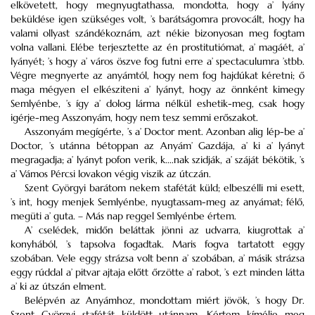
elkövetett, hogy megnyugtathassa, mondotta, hogy a’ lyány
beküldése igen szükséges volt, ’s barátságomra provocált, hogy ha
valami ollyast szándékoznám, azt nékie bizonyosan meg fogtam
volna vallani. Elébe terjesztette az én prostitutiómat, a’ magáét, a’
lyányét; ’s hogy a’ város öszve fog futni erre a’ spectaculumra ’stbb.
Végre megnyerte az anyámtól, hogy nem fog hajdúkat kéretni; ő
maga mégyen el elkésziteni a’ lyányt, hogy az önnként kimegy
Semlyénbe, ’s így a’ dolog lárma nélkül eshetik-meg, csak hogy
igérje-meg Asszonyám, hogy nem tesz semmi erőszakot.
Asszonyám megígérte, ’s a’ Doctor ment. Azonban alig lép-be a’
Doctor, ’s utánna bétoppan az Anyám’ Gazdája, a’ ki a’ lyányt
megragadja; a’ lyányt pofon verik, k....nak szidják, a’ száját békötik, ’s
a’ Vámos Pércsi lovakon végig viszik az útczán.
Szent Györgyi barátom nekem stafétát küld; elbeszélli mi esett,
’s int, hogy menjek Semlyénbe, nyugtassam-meg az anyámat; félő,
megüti a’ guta. – Más nap reggel Semlyénbe értem.
A’ cselédek, midőn beláttak jönni az udvarra, kiugrottak a’
konyhából, ’s tapsolva fogadtak. Maris fogva tartatott eggy
szobában. Vele eggy strázsa volt benn a’ szobában, a’ másik strázsa
eggy rúddal a’ pitvar ajtaja előtt őrzötte a’ rabot, ’s ezt minden látta
a’ ki az útszán elment.
Belépvén az Anyámhoz, mondottam miért jövök, ’s hogy Dr.
Szent Györgyi stafétát küldött utánnam. Kértem kímélje meg