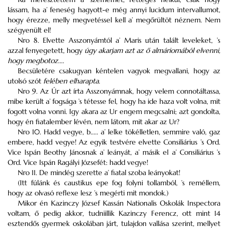
lássam, ha a’ feneség hagyott-e még annyi lucidum intervallumot,
hogy érezze, melly megvetéssel kell a’ megőrültöt néznem. Nem
szégyenült el!
Nro 8. Elvette Asszonyámtól a’ Maris után talált leveleket, ’s
azzal fenyegetett, hogy
úgy akarjam azt az ő almáriomából elvenni,
hogy megbotoz....
Becsületére csakugyan kéntelen vagyok megvallani, hogy az
utolsó szót
felében elharapta
.
Nro 9. Az Úr azt írta Asszonyámnak, hogy velem connotáltassa,
mibe került a’ fogsága ’s tétesse fel, hogy ha ide haza volt volna, mit
fogott volna vonni. Igy akara az Ur engem megcsalni; azt gondolta,
hogy én fiatalember lévén, nem látom, mit akar az Ur?
Nro 10. Hadd vegye, b..... a’ lelke tökélletlen, semmire való, gaz
embere, hadd vegye! Az egyik testvére elvette Consiliárius ’s Ord.
Vice Ispán Beothy Jánosnak a’ leányát, a’ másik el a’ Consiliárius ’s
Ord. Vice Ispán Ragályi Józsefét: hadd vegye!
Nro 11. De mindég szerette a’ fiatal szoba leányokat!
(Itt fúlánk és caustikus epe fog folyni tollamból, ’s reméllem,
hogy az olvasó reflexe lesz ’s megérti mit mondok.)
Mikor én Kazinczy József Kassán Nationalis Oskolák Inspectora
voltam, ő pedig akkor, tudniillik Kazinczy Ferencz, ott mint 14
esztendős gyermek oskolában járt, tulajdon vallása szerint, mellyet