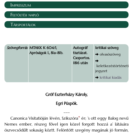
Impresszum
Feltöltési napló
Társportálok
Szövegforrás
MTAKK K 604/I,
Autográf
kritikai szöveg
Apróságok I., 81a–81b.
tisztázat.
olvasószöveg
Csoportos.
1816 után
keletkezéstörténeti
jegyzet
kritikai kiadás
Gróf Eszterházy Károly,
Egri Püspök.
–––
Canonica Visitatióján lévén, Szikszóra
*
ér; ’s ott eggy Balog nevű
Nemes ember, részeg fővel igen közel forgott hozzá a’ látására
öszvecsődűlt sokaság köztt. Felöntött szegény magának jó formán,