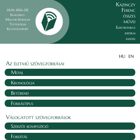
Kazinczy
Ferenc
HUN–REN–DE
összes
Klasszikus
Magyar Irodalmi
művei
Textológiai
Elektronikus
Kutatócsoport
kritikai
kiadás
HU
EN
Az életmű szövegforrásai
Műfaj
Kronológia
Betűrend
Forrástípus
Válogatott szövegforrások
Szerzői kompozíció
Fordítás