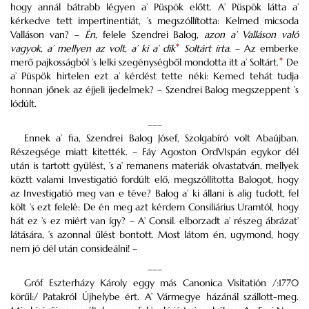
hogy annál bátrabb légyen a’ Püspök előtt. A’ Püspök látta a’
kérkedve tett impertinentiát, ’s megszóllította: Kelmed micsoda
Valláson van? –
Én
, felele Szendrei Balog,
azon a’ Valláson való
vagyok, a’ mellyen az volt, a’ ki a’ dik
*
Soltárt írta
. – Az emberke
merő pajkosságból ’s lelki szegénységből mondotta itt a’ Soltárt.
*
De
a’ Püspök hirtelen ezt a’ kérdést tette néki: Kemed tehát tudja
honnan jőnek az éjjeli ijedelmek? – Szendrei Balog megszeppent ’s
lódúlt.
–––
Ennek a’ fia, Szendrei Balog Jósef, Szolgabíró volt Abaújban.
Részegsége miatt kitették. – Fáy Agoston OrdVIspán egykor dél
után is tartott gyülést, ’s a’ remanens materiák olvastatván, mellyek
köztt valami Investigatió fordúlt elő, megszóllította Balogot, hogy
az Investigatió meg van e téve? Balog a’ ki állani is alig tudott, fel
költ ’s ezt felelé: De én meg azt kérdem Consiliárius Uramtól, hogy
hát ez ’s ez miért van így? – A’ Consil. elborzadt a’ részeg ábrázat’
látására, ’s azonnal űlést bontott. Most látom én, ugymond, hogy
nem jó dél után consideálni! –
–––
Gróf Eszterházy Károly eggy más Canonica Visitatión /:1770
körűl:/ Patakról Újhelybe ért. A’ Vármegye házánál szállott-meg.